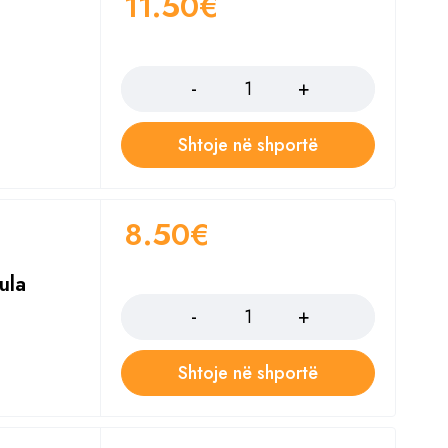
11.50
€
Sasia
Shtoje në shportë
8.50
€
ula
Sasia
Shtoje në shportë