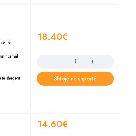
18.40
€
veli të
Sasia
zmin normal
Shtoje në shportë
 të sheqerit
14.60
€