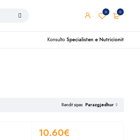
0
0
Konsulto
Specialisten e Nutricionit
Parazgjedhur
Rendit sipas
10.60
€