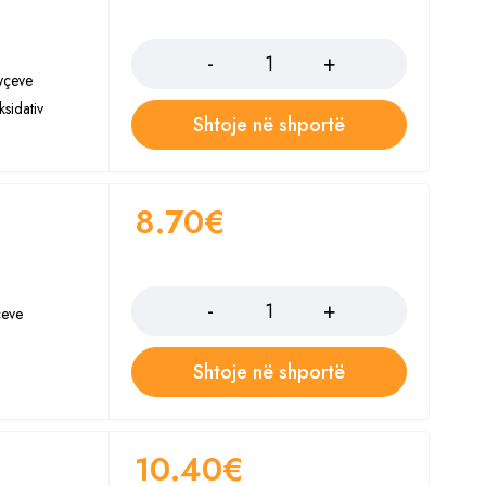
Sasia
yçeve
sidativ
Shtoje në shportë
8.70
€
Sasia
çeve
Shtoje në shportë
10.40
€