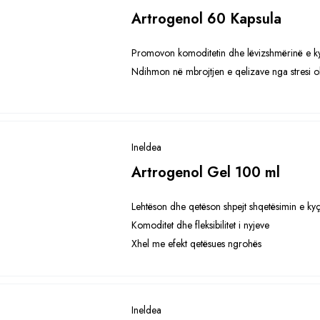
Artrogenol 60 Kapsula
Promovon komoditetin dhe lëvizshmërinë e k
Ndihmon në mbrojtjen e qelizave nga stresi ok
Ineldea
Artrogenol Gel 100 ml
Lehtëson dhe qetëson shpejt shqetësimin e ky
Komoditet dhe fleksibilitet i nyjeve
Xhel me efekt qetësues ngrohës
Ineldea