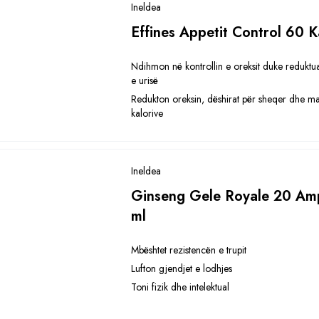
Ineldea
Effines Appetit Control 60 
Ndihmon në kontrollin e oreksit duke reduktu
e urisë
Redukton oreksin, dëshirat për sheqer dhe ma
kalorive
Ineldea
Ginseng Gele Royale 20 Am
ml
Mbështet rezistencën e trupit
Lufton gjendjet e lodhjes
Toni fizik dhe intelektual