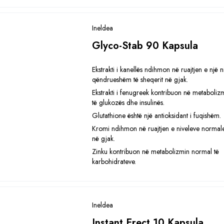
Ineldea
Glyco-Stab 90 Kapsula
Ekstrakti i kanellës ndihmon në ruajtjen e një ni
qëndrueshëm të sheqerit në gjak.
Ekstrakti i fenugreek kontribuon në metaboli
të glukozës dhe insulinës.
Glutathione është një antioksidant i fuqishëm.
Kromi ndihmon në ruajtjen e niveleve normale
në gjak.
Zinku kontribuon në metabolizmin normal të
karbohidrateve.
Ineldea
Instant Erect 10 Kapsula