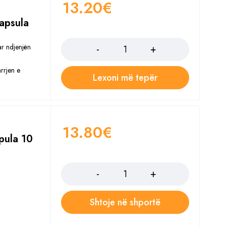
13.20
€
Kapsula
Sasia
ar ndjenjën
rrjen e
Lexoni më tepër
13.80
€
pula 10
Sasia
Shtoje në shportë