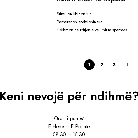
Stimulon libidon tuaj
Përmirëson ereksionin tuaj
Ndihmon në rritjen e vëllimit të spermës
1
2
3
Keni nevojë për ndihmë
Orari i punës:
E Hënë – E Premte
08:30 – 16:30