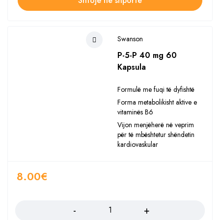
Shtoje në shportë
Swanson
P-5-P 40 mg 60
Kapsula
Formulë me fuqi të dyfishtë
Forma metabolikisht aktive e
vitaminës B6
Vijon menjëherë në veprim
për të mbështetur shëndetin
kardiovaskular
8.00
€
Sasia