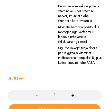
Përmban kompleks të plotë të
vitaminave B për sistemin
nervor, imunitetin dhe
shëndetin kardiovaskular.
Mbështet humorin pozitiv dhe
mbrojtjen nga varfërimi i
lëndëve ushqyese të
shkaktuara nga stresi.
Siguron nevojat tuaja ditore
për të gjitha 8 vitaminat
thelbësore të kompleksit B, plus
kolina, inozitoli dhe PABA.
8.80
€
Sasia