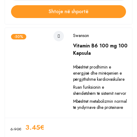
Shtoje në shportë
Swanson
-50%
Vitamin B6 100 mg 100
Kapsula
Mbështet prodhimin e
energjisë dhe mirëqenien e
përgjithshme kardiovaskulare
Ruan funksionin e
shëndetshëm të sistemit nervor
Mbështet metabolizmin normal
të yndyrnave dhe proteinave
3.45
€
6.90
€