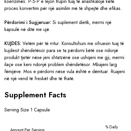
koenzimës. P-5-P e lejon trupin tuaj të anashkalojë këtë
proces konvertimi për një asimilim më të shpejtë dhe efikas.
Përdorimi i Sugjeruar:
Si suplement dietik, merrni një
kapsulë në ditë me ujë.
KUJDES:
Vetëm për të rritur. Konsultohuni me ofruesin tuaj të
kujdesit shëndetësor para se ta përdorni këtë ose ndonjë
produkt tjetër nëse jeni shtatzënë ose ushqeni me gji, merrni
ilaçe ose keni ndonjë problem shëndetësor. Mbajeni larg
fëmijëve. Mos e përdorni nëse vula është e dëmtuar. Ruajeni
në një vend të freskët dhe të thatë.
Supplement Facts
Serving Size 1 Capsule
% Daily
Amount Per Serving