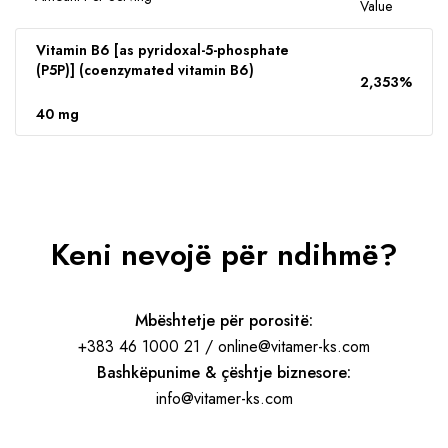
Value
Vitamin B6 [as pyridoxal-5-phosphate
(P5P)] (coenzymated vitamin B6)
2,353%
40 mg
Keni nevojë për ndihmë?
Mbështetje për porositë:
+383 46 1000 21 / online@vitamer-ks.com
Bashkëpunime & çështje biznesore:
info@vitamer-ks.com