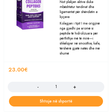
Nxit plakjen aktive duke
mbështetur tendinat dhe
ligamentet për shëndetin e
kyçeve
Kolagjen i tipit I me origjinë
nga gjedhi pa aromë si
peptide të hidrolizuara për
përthithje më të mirë—i
shkëlqyer në smoothie, kafe,
tërshërë gjatë natës dhe më
shumë
23.00
€
Sasia
Shtoje në shportë