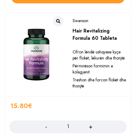
Swanson
Hair Revitalizing
Formula 60 Tableta
Ofron lëndë ushqyese kyçe
për flokët, lëkurën dhe thonjtë
Përmirëson formimin e
kolagjenit
Trashon dhe forcon flokët dhe
thonjtë
15.80
€
Sasia