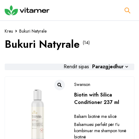
Kreu
Bukuri Natyrale
Bukuri Natyrale
(14)
Parazgjedhur
Rendit sipas
Swanson
Biotin with Silica
Conditioner 237 ml
Balsam biotinë me silicë
Balsamuesi perfekt për t’u
kombinuar me shampon tonë
biotinë