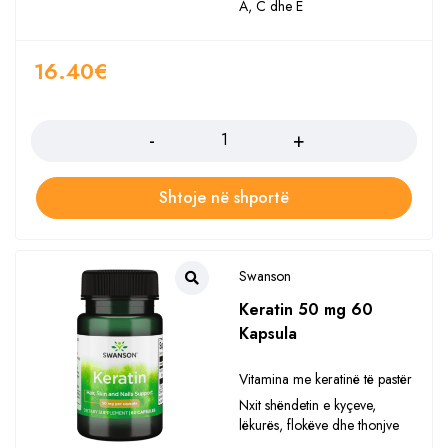
A, C dhe E
16.40
€
Sasia
Shtoje në shportë
Swanson
Keratin 50 mg 60
Kapsula
Vitamina me keratinë të pastër
Nxit shëndetin e kyçeve,
lëkurës, flokëve dhe thonjve