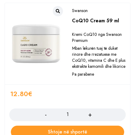
Swanson
CoQ10 Cream 59 ml
Kremi CoQ10 nga Swanson
Premium
Mban lëkurën tuaj të duket
rinore dhe rrezatuese me
CoQ10, vitamina C dhe E plus
ekstrakte kamomili dhe likorice
Pa parabene
12.80
€
Sasia
Shtoje në shportë