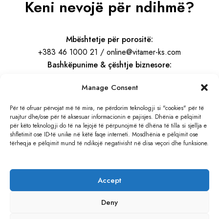
Keni nevojë për ndihmë?
Mbështetje për porositë:
+383 46 1000 21 / online@vitamer-ks.com
Bashkëpunime & çështje biznesore:
info@vitamer-ks.com
Manage Consent
Orari i punës:
Për të ofruar përvojat më të mira, ne përdorim teknologji si "cookies" për të
ruajtur dhe/ose për të aksesuar informacionin e pajisjes. Dhënia e pëlqimit
E Hënë – E Premte
për këto teknologji do të na lejojë të përpunojmë të dhëna të tilla si sjellja e
08:30 – 16:30
shfletimit ose ID-të unike në këtë faqe interneti. Mosdhënia e pëlqimit ose
tërheqja e pëlqimit mund të ndikojë negativisht në disa veçori dhe funksione.
Adresa:
Rruga e Gjilanit, KM 4
Accept
Hajvali, Kosovë
Deny