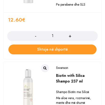
Pa parabene dhe SLS
12.60
€
Sasia
Shtoje në shportë
Swanson
Biotin with Silica
Shampo 237 ml
Shampo Biotin me Silicë
Me aloe vera, rozmarinë,
mente dhe më shumë