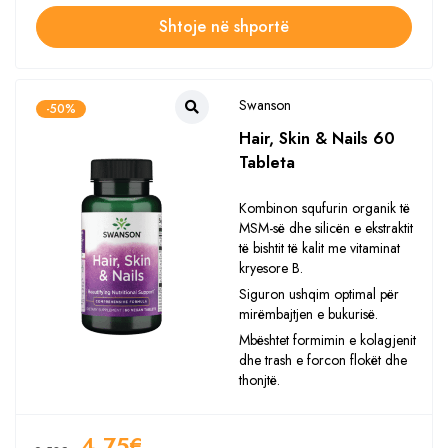
Shtoje në shportë
Swanson
-50%
Hair, Skin & Nails 60
Tableta
Kombinon squfurin organik të
MSM-së dhe silicën e ekstraktit
të bishtit të kalit me vitaminat
kryesore B.
Siguron ushqim optimal për
mirëmbajtjen e bukurisë.
Mbështet formimin e kolagjenit
dhe trash e forcon flokët dhe
thonjtë.
4.75
€