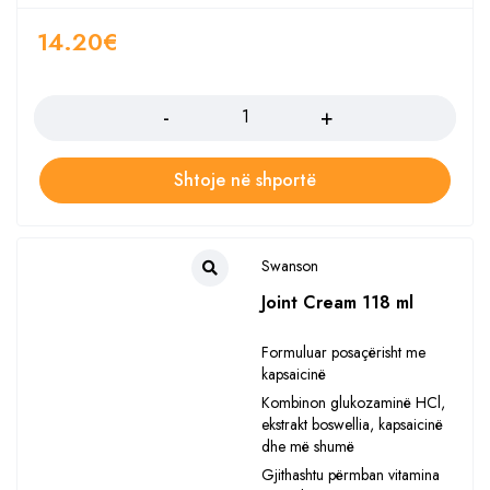
14.20
€
Sasia
Shtoje në shportë
Swanson
Joint Cream 118 ml
Formuluar posaçërisht me
kapsaicinë
Kombinon glukozaminë HCl,
ekstrakt boswellia, kapsaicinë
dhe më shumë
Gjithashtu përmban vitamina