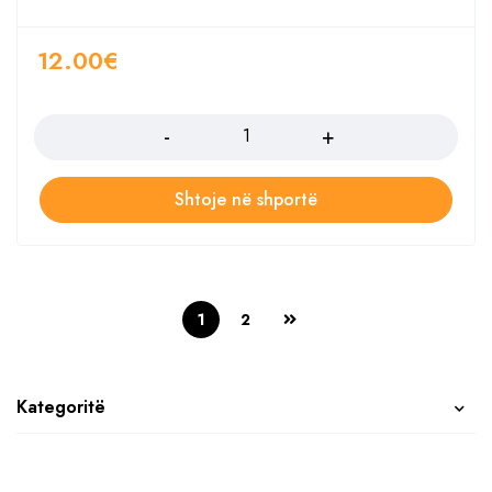
12.00
€
Sasia
Shtoje në shportë
1
2
Kategoritë