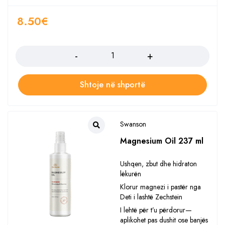
8.50
€
Sasia
Shtoje në shportë
Swanson
Magnesium Oil 237 ml
Ushqen, zbut dhe hidraton
lëkurën
Klorur magnezi i pastër nga
Deti i lashtë Zechstein
I lehtë për t’u përdorur—
aplikohet pas dushit ose banjës