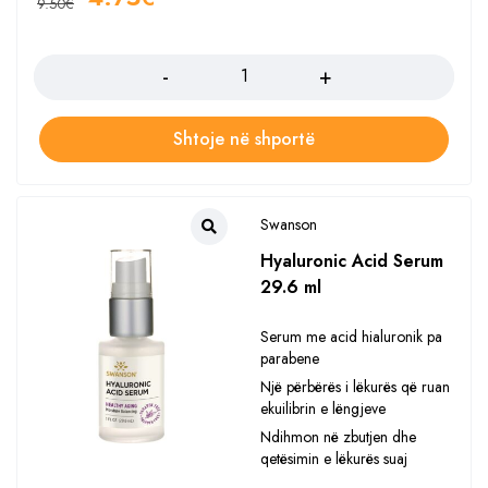
9.50
€
Sasia
Shtoje në shportë
Swanson
Hyaluronic Acid Serum
29.6 ml
Serum me acid hialuronik pa
parabene
Një përbërës i lëkurës që ruan
ekuilibrin e lëngjeve
Ndihmon në zbutjen dhe
qetësimin e lëkurës suaj