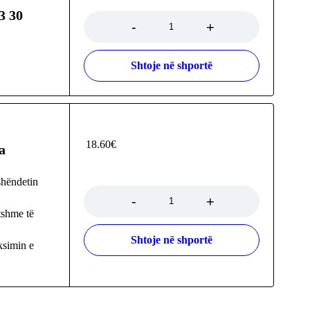
Sasia
3 30
Shtoje në shportë
18.60
€
a
Sasia
shëndetin
tshme të
Shtoje në shportë
ksimin e