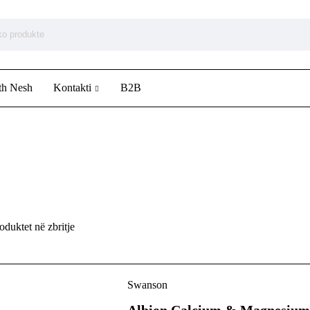
th Nesh
Kontakti
B2B
duktet në zbritje
Swanson