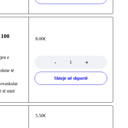
 100
8.00
€
Sasia
jen e
tshme të
Shtoje në shportë
iovaskular
ë të mirë
5.50
€