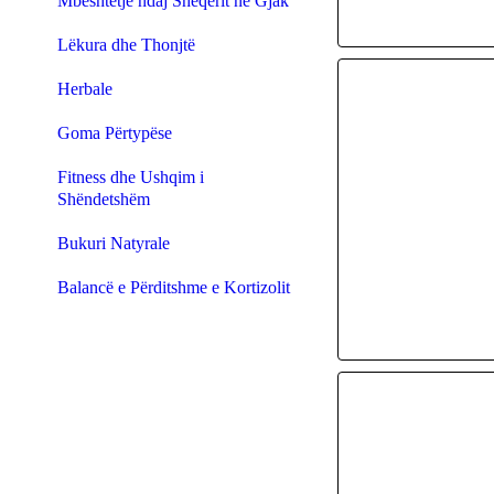
Mbështetje ndaj Sheqerit në Gjak
Lëkura dhe Thonjtë
Herbale
Goma Përtypëse
Fitness dhe Ushqim i
Shëndetshëm
Bukuri Natyrale
Balancë e Përditshme e Kortizolit