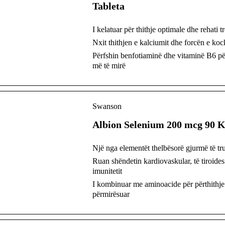
Tableta
I kelatuar për thithje optimale dhe rehati t
Nxit thithjen e kalciumit dhe forcën e ko
Përfshin benfotiaminë dhe vitaminë B6 për
më të mirë
Swanson
Albion Selenium 200 mcg 90 
Një nga elementët thelbësorë gjurmë të tru
Ruan shëndetin kardiovaskular, të tiroides
imunitetit
I kombinuar me aminoacide për përthithje
përmirësuar