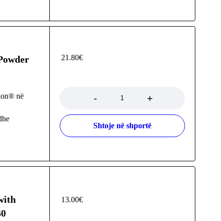
21.80
€
 Powder
Sasia
bion® në
dhe
Shtoje në shportë
with
13.00
€
60