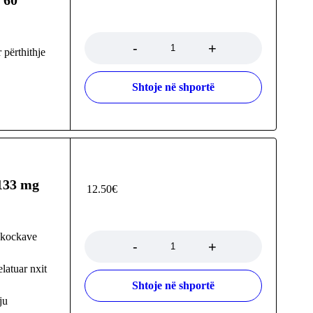
 60
Sasia
 përthithje
Shtoje në shportë
133 mg
12.50
€
Sasia
 kockave
elatuar nxit
Shtoje në shportë
ju