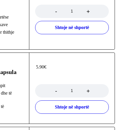
Sasia
retëse
ckave
Shtoje në shportë
 thithje
5.90
€
Kapsula
Sasia
pit
 dhe të
 të
Shtoje në shportë