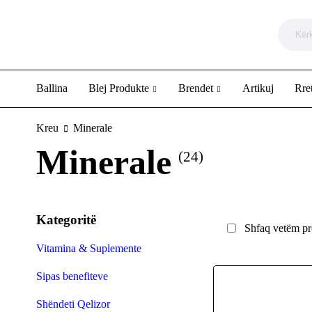
Ballina
Blej Produkte
Brendet
Artikuj
Rre
Kreu
Minerale
Minerale
(24)
Kategoritë
Shfaq vetëm pro
Vitamina & Suplemente
Sipas benefiteve
Shëndeti Qelizor