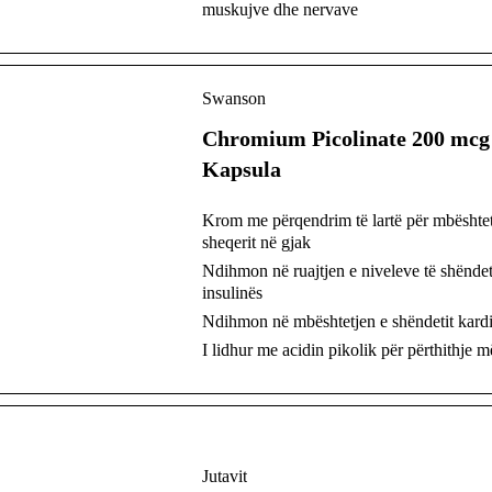
muskujve dhe nervave
Swanson
Chromium Picolinate 200 mcg
Kapsula
Krom me përqendrim të lartë për mbështet
sheqerit në gjak
Ndihmon në ruajtjen e niveleve të shënde
insulinës
Ndihmon në mbështetjen e shëndetit kard
I lidhur me acidin pikolik për përthithje m
Jutavit