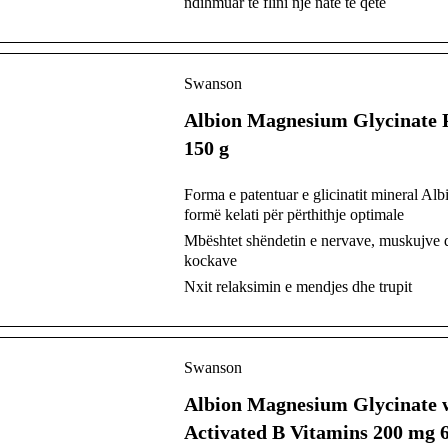
ndihmuar të flini një natë të qetë
Swanson
Albion Magnesium Glycinate
150 g
Forma e patentuar e glicinatit mineral Al
formë kelati për përthithje optimale
Mbështet shëndetin e nervave, muskujve 
kockave
Nxit relaksimin e mendjes dhe trupit
Swanson
Albion Magnesium Glycinate 
Activated B Vitamins 200 mg 