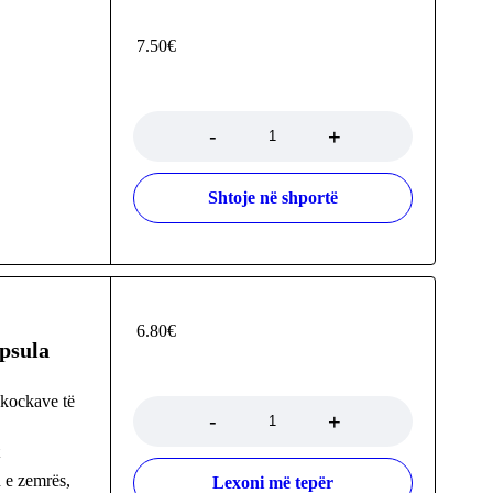
7.50
€
Sasia
Shtoje në shportë
6.80
€
psula
Sasia
 kockave të
t
 e zemrës,
Lexoni më tepër