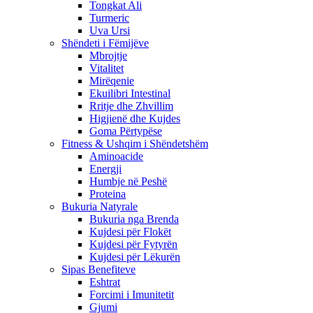
Tongkat Ali
Turmeric
Uva Ursi
Shëndeti i Fëmijëve
Mbrojtje
Vitalitet
Mirëqenie
Ekuilibri Intestinal
Rritje dhe Zhvillim
Higjienë dhe Kujdes
Goma Përtypëse
Fitness & Ushqim i Shëndetshëm
Aminoacide
Energji
Humbje në Peshë
Proteina
Bukuria Natyrale
Bukuria nga Brenda
Kujdesi për Flokët
Kujdesi për Fytyrën
Kujdesi për Lëkurën
Sipas Benefiteve
Eshtrat
Forcimi i Imunitetit
Gjumi