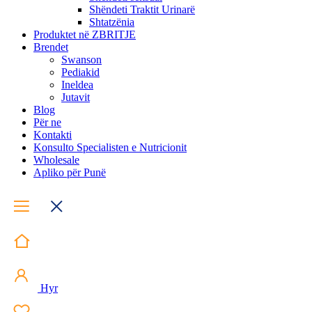
Shëndeti Traktit Urinarë
Shtatzënia
Produktet në ZBRITJE
Brendet
Swanson
Pediakid
Ineldea
Jutavit
Blog
Për ne
Kontakti
Konsulto Specialisten e Nutricionit
Wholesale
Apliko për Punë
Hyr