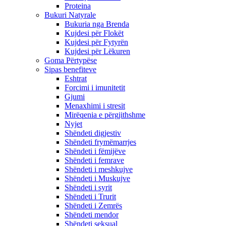
Proteina
Bukuri Natyrale
Bukuria nga Brenda
Kujdesi për Flokët
Kujdesi për Fytyrën
Kujdesi për Lëkuren
Goma Përtypëse
Sipas benefiteve
Eshtrat
Forcimi i imunitetit
Gjumi
Menaxhimi i stresit
Mirëqenia e përgjithshme
Nyjet
Shëndeti digjestiv
Shëndeti frymëmarrjes
Shëndeti i fëmijëve
Shëndeti i femrave
Shëndeti i meshkujve
Shëndeti i Muskujve
Shëndeti i syrit
Shëndeti i Trurit
Shëndeti i Zemrës
Shëndeti mendor
Shëndeti seksual