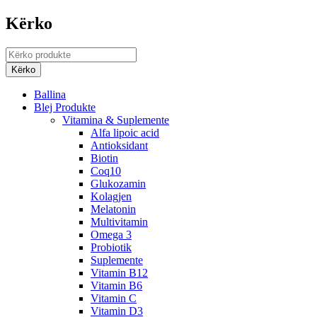
Kërko
Ballina
Blej Produkte
Vitamina & Suplemente
Alfa lipoic acid
Antioksidant
Biotin
Coq10
Glukozamin
Kolagjen
Melatonin
Multivitamin
Omega 3
Probiotik
Suplemente
Vitamin B12
Vitamin B6
Vitamin C
Vitamin D3