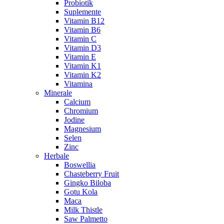
Probiotik
Suplemente
Vitamin B12
Vitamin B6
Vitamin C
Vitamin D3
Vitamin E
Vitamin K1
Vitamin K2
Vitamina
Minerale
Calcium
Chromium
Jodine
Magnesium
Selen
Zinc
Herbale
Boswellia
Chasteberry Fruit
Gingko Biloba
Gotu Kola
Maca
Milk Thistle
Saw Palmetto