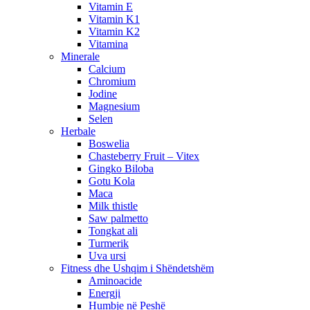
Vitamin E
Vitamin K1
Vitamin K2
Vitamina
Minerale
Calcium
Chromium
Jodine
Magnesium
Selen
Herbale
Boswelia
Chasteberry Fruit – Vitex
Gingko Biloba
Gotu Kola
Maca
Milk thistle
Saw palmetto
Tongkat ali
Turmerik
Uva ursi
Fitness dhe Ushqim i Shëndetshëm
Aminoacide
Energji
Humbje në Peshë