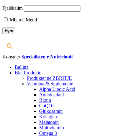
Fjalëkalim
Mbamë Mend
Konsulto
Specialisten e Nutricionit
Ballina
Blej Produkte
Produktet në ZBRITJE
Vitamina & Suplemente
Alpha Lipoic Acid
Antioksidant
Biotin
CoQ10
Glukosamin
Kolagjen
Melatonin
Multivitamin
Omega 3