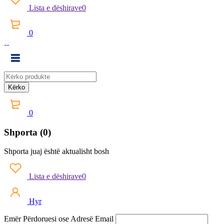
Lista e dëshirave
0
0
0
Shporta (0)
Shporta juaj është aktualisht bosh
Lista e dëshirave
0
Hyr
Emër Përdoruesi ose Adresë Email