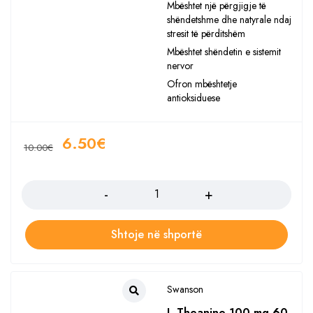
Mbështet një përgjigje të
shëndetshme dhe natyrale ndaj
stresit të përditshëm
Mbështet shëndetin e sistemit
nervor
Ofron mbështetje
antioksiduese
6.50
€
10.00
€
Sasia
Shtoje në shportë
Swanson
L-Theanine 100 mg 60