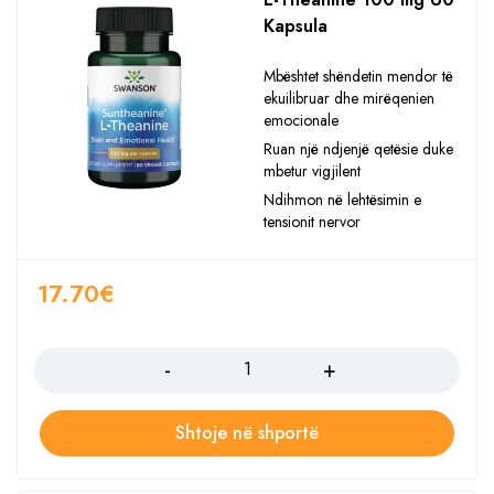
Kapsula
Mbështet shëndetin mendor të
ekuilibruar dhe mirëqenien
emocionale
Ruan një ndjenjë qetësie duke
mbetur vigjilent
Ndihmon në lehtësimin e
tensionit nervor
17.70
€
Sasia
Shtoje në shportë