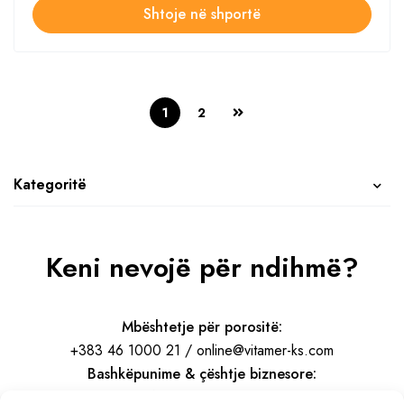
Shtoje në shportë
1
2
Kategoritë
Keni nevojë për ndihmë?
Mbështetje për porositë:
+383 46 1000 21 / online@vitamer-ks.com
Bashkëpunime & çështje biznesore:
info@vitamer-ks.com