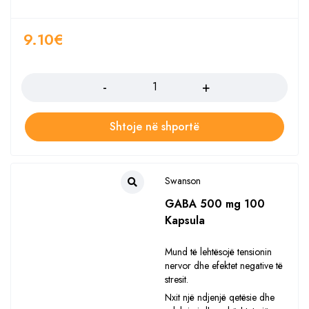
9.10
€
Sasia
Shtoje në shportë
Swanson
GABA 500 mg 100
Kapsula
Mund të lehtësojë tensionin
nervor dhe efektet negative të
stresit.
Nxit një ndjenjë qetësie dhe