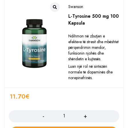
Swanson
L-Tyrosine 500 mg 100
Kapsula
Ndihmon në zbutjen e
efekteve të stresit dhe mbështet
përqendrimin mendor,
funksionin njohës dhe
shëndetin e kujtesës.
Luan një rol në sintezën
normale të dopaminës dhe
norepinefrinës.
11.70
€
Sasia