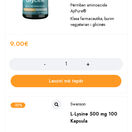
Përmban aminoacide
AjiPure®
Klasa farmaceutike, burim
vegjetarian i glicinës
9.00
€
Sasia
Lexoni më tepër
Swanson
-35%
L-Lysine 500 mg 100
Kapsula