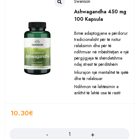
Swanson
Ashwagandha 450 mg
100 Kapsula
Bimë adaptogjene e përdorur
tradicionalisht për të nxitur
relaksimin dhe për të
ndihmuar në mbështetjen e një
përgjigjeje të shëndetshme
ndaj stresit të përditshëm
Inkurajon një mentalitet të qetë
dhe të relaksuar
Ndihmon në lehtësimin e
ankthit të lehtë ose të rastit
10.30
€
Sasia