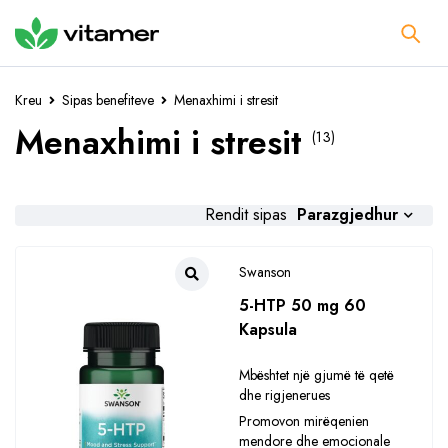
Kreu
Sipas benefiteve
Menaxhimi i stresit
Menaxhimi i stresit
(13)
Parazgjedhur
Rendit sipas
Swanson
5-HTP 50 mg 60
Kapsula
Mbështet një gjumë të qetë
dhe rigjenerues
Promovon mirëqenien
mendore dhe emocionale