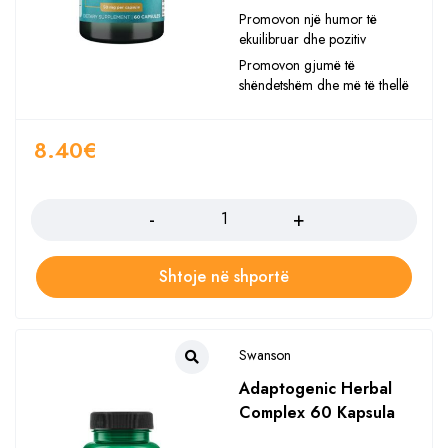
Promovon një humor të
ekuilibruar dhe pozitiv
Promovon gjumë të
shëndetshëm dhe më të thellë
8.40
€
Sasia
Shtoje në shportë
Swanson
Adaptogenic Herbal
Complex 60 Kapsula