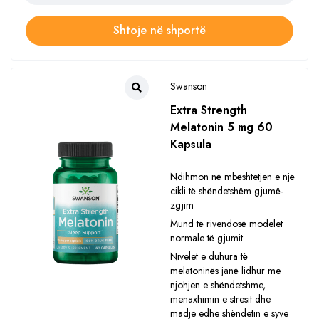
Shtoje në shportë
Swanson
Extra Strength
Melatonin 5 mg 60
Kapsula
Ndihmon në mbështetjen e një
cikli të shëndetshëm gjumë-
zgjim
Mund të rivendosë modelet
normale të gjumit
Nivelet e duhura të
melatoninës janë lidhur me
njohjen e shëndetshme,
menaxhimin e stresit dhe
madje edhe shëndetin e syve