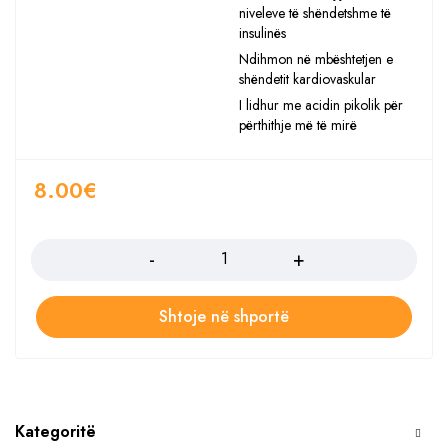
niveleve të shëndetshme të
insulinës
Ndihmon në mbështetjen e
shëndetit kardiovaskular
I lidhur me acidin pikolik për
përthithje më të mirë
8.00
€
Sasia
Shtoje në shportë
Kategoritë