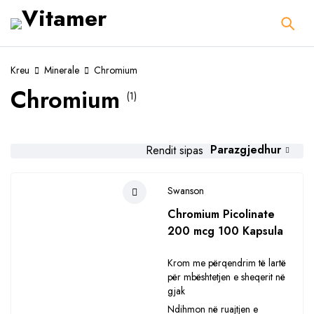
Kreu
Minerale
Chromium
Chromium
(1)
Parazgjedhur
Rendit sipas
Swanson
Chromium Picolinate
200 mcg 100 Kapsula
Krom me përqendrim të lartë
për mbështetjen e sheqerit në
gjak
Ndihmon në ruajtjen e