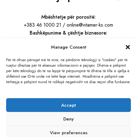
Mbështetje për porositë:
+383 46 1000 21 / online@vitamer-ks.com
Bashkëpunime & çështje biznesore:
info@vitamer-ks.com
Manage Consent
Orari i punës:
Për të ofruar përvojat më të mira, ne përdorim teknologji si "cookies" për të
ruajtur dhe/ose për të aksesuar informacionin e pajisjes. Dhënia e pëlqimit
E Hënë – E Premte
për këto teknologji do të na lejojë të përpunojmë të dhëna të tilla si sjellja e
08:30 – 16:30
shfletimit ose ID-të unike në këtë faqe interneti. Mosdhënia e pëlqimit ose
tërheqja e pëlqimit mund të ndikojë negativisht në disa veçori dhe funksione.
Adresa:
Rruga e Gjilanit, KM 4
Accept
Hajvali, Kosovë
Deny
View preferences