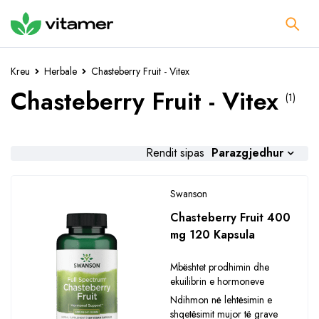
Kreu
Herbale
Chasteberry Fruit - Vitex
Chasteberry Fruit - Vitex
(1)
Parazgjedhur
Rendit sipas
Swanson
Chasteberry Fruit 400
mg 120 Kapsula
Mbështet prodhimin dhe
ekuilibrin e hormoneve
Ndihmon në lehtësimin e
shqetësimit mujor të grave