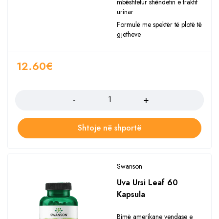
mbështetur shëndetin e traktit
urinar
Formulë me spektër të plotë të
gjetheve
12.60
€
Sasia
Shtoje në shportë
Swanson
Uva Ursi Leaf 60
Kapsula
Bimë amerikane vendase e