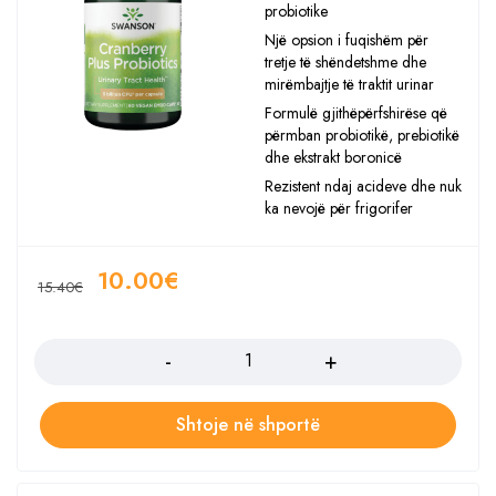
probiotike
Një opsion i fuqishëm për
tretje të shëndetshme dhe
mirëmbajtje të traktit urinar
Formulë gjithëpërfshirëse që
përmban probiotikë, prebiotikë
dhe ekstrakt boronicë
Rezistent ndaj acideve dhe nuk
ka nevojë për frigorifer
10.00
€
15.40
€
Sasia
Shtoje në shportë