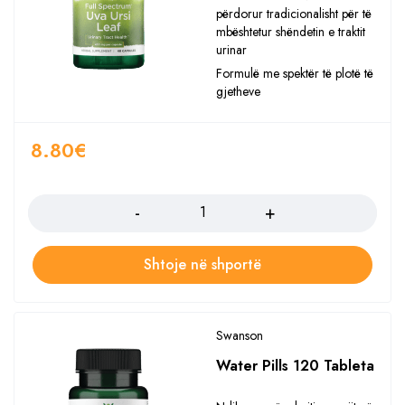
përdorur tradicionalisht për të
mbështetur shëndetin e traktit
urinar
Formulë me spektër të plotë të
gjetheve
8.80
€
Sasia
Shtoje në shportë
Swanson
Water Pills 120 Tableta