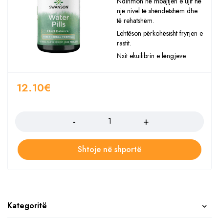
Ndihmon në mbajtjen e ujit në
një nivel të shëndetshëm dhe
të rehatshëm.
Lehtëson përkohësisht fryrjen e
rastit.
Nxit ekuilibrin e lëngjeve.
12.10
€
Sasia
Shtoje në shportë
Kategoritë