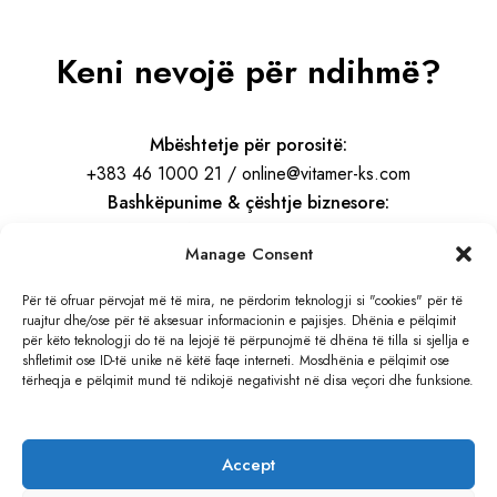
Keni nevojë për ndihmë?
Mbështetje për porositë:
+383 46 1000 21 / online@vitamer-ks.com
Bashkëpunime & çështje biznesore:
info@vitamer-ks.com
Manage Consent
Orari i punës:
Për të ofruar përvojat më të mira, ne përdorim teknologji si "cookies" për të
ruajtur dhe/ose për të aksesuar informacionin e pajisjes. Dhënia e pëlqimit
E Hënë – E Premte
për këto teknologji do të na lejojë të përpunojmë të dhëna të tilla si sjellja e
08:30 – 16:30
shfletimit ose ID-të unike në këtë faqe interneti. Mosdhënia e pëlqimit ose
tërheqja e pëlqimit mund të ndikojë negativisht në disa veçori dhe funksione.
Adresa:
Rruga e Gjilanit, KM 4
Accept
Hajvali, Kosovë