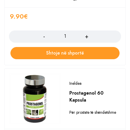
9.90
€
Sasia
Shtoje në shportë
Ineldea
Prostagenol 60
Kapsula
Për prostate të shëndetshme