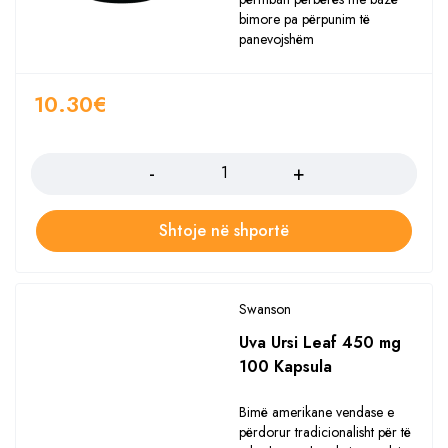
bimore pa përpunim të
panevojshëm
10.30
€
Sasia
Shtoje në shportë
Swanson
Uva Ursi Leaf 450 mg
100 Kapsula
Bimë amerikane vendase e
përdorur tradicionalisht për të