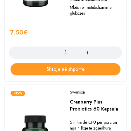
Mbështet metabolizmin e
glukozës
7.50
€
Sasia
Shtoje në shportë
Swanson
-35%
Cranberry Plus
Probiotics 60 Kapsula
5 miliardë CFU për porcion
nga 4 lloje të zgjedhura