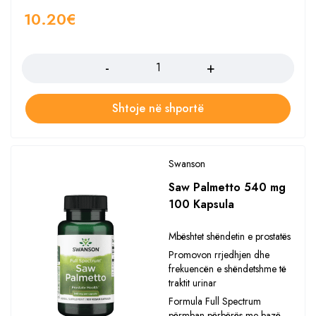
10.20
€
Sasia
Shtoje në shportë
Swanson
Saw Palmetto 540 mg
100 Kapsula
Mbështet shëndetin e prostatës
Promovon rrjedhjen dhe
frekuencën e shëndetshme të
traktit urinar
Formula Full Spectrum
përmban përbërës me bazë