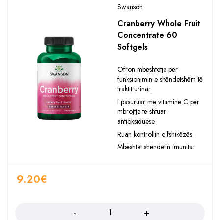
Swanson
Cranberry Whole Fruit
Concentrate 60
Softgels
Ofron mbështetje për
funksionimin e shëndetshëm të
traktit urinar.
I pasuruar me vitaminë C për
mbrojtje të shtuar
antioksiduese.
Ruan kontrollin e fshikëzës.
Mbështet shëndetin imunitar.
9.20
€
Sasia