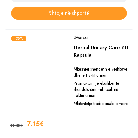
Shtoje në shportë
Swanson
-35%
Herbal Urinary Care 60
Kapsula
Mbështet shëndetin e veshkave
dhe të traktit urinar
Promovon një ekuilibër të
shëndetshëm mikrobik në
traktin urinar
Mbështetje tradicionale bimore
7.15
€
11.00
€
Sasia