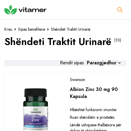
Kreu
Sipas benefiteve
Shëndeti Traktit Urinarë
Shëndeti Traktit Urinarë
(10)
Parazgjedhur
Rendit sipas
Swanson
Albion Zinc 30 mg 90
Kapsula
Mbështet funksionin imunitar
Ruan shëndetin e prostatës
Lëndë ushqyese thelbësore për
shikim të shëndetshëm