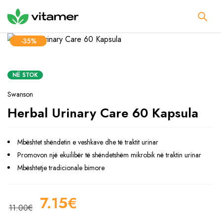
-35%
NË STOK
Swanson
Herbal Urinary Care 60 Kapsula
Mbështet shëndetin e veshkave dhe të traktit urinar
Promovon një ekuilibër të shëndetshëm mikrobik në traktin urinar
Mbështetje tradicionale bimore
7.15
€
11.00
€