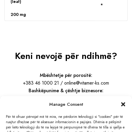
(leaf)
*
200 mg
Keni nevojë për ndihmë?
Mbështetje për porositë:
+383 46 1000 21 / online@vitamer-ks.com
Bashkëpunime & çështje biznesore:
info@vitamer-ks.com
Manage Consent
Orari i punës:
Për të ofruar përvojat më të mira, ne përdorim teknologji si "cookies" për të
ruajtur dhe/ose për të aksesuar informacionin e pajisjes. Dhënia e pëlqimit
E Hënë – E Premte
për këto teknologji do të na lejojë të përpunojmë të dhëna të tilla si sjellja e
08:30 – 16:30