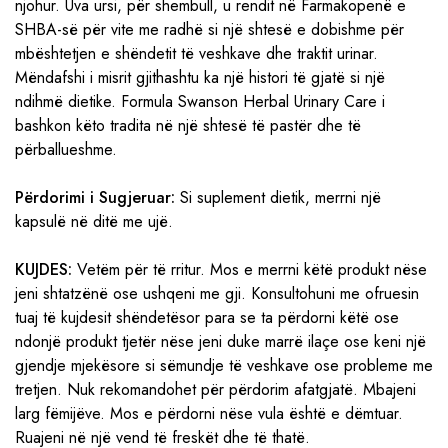
njohur. Uva ursi, për shembull, u rendit në Farmakopenë e
SHBA-së për vite me radhë si një shtesë e dobishme për
mbështetjen e shëndetit të veshkave dhe traktit urinar.
Mëndafshi i misrit gjithashtu ka një histori të gjatë si një
ndihmë dietike. Formula Swanson Herbal Urinary Care i
bashkon këto tradita në një shtesë të pastër dhe të
përballueshme.
Përdorimi i Sugjeruar:
Si suplement dietik, merrni një
kapsulë në ditë me ujë.
KUJDES:
Vetëm për të rritur. Mos e merrni këtë produkt nëse
jeni shtatzënë ose ushqeni me gji. Konsultohuni me ofruesin
tuaj të kujdesit shëndetësor para se ta përdorni këtë ose
ndonjë produkt tjetër nëse jeni duke marrë ilaçe ose keni një
gjendje mjekësore si sëmundje të veshkave ose probleme me
tretjen. Nuk rekomandohet për përdorim afatgjatë. Mbajeni
larg fëmijëve. Mos e përdorni nëse vula është e dëmtuar.
Ruajeni në një vend të freskët dhe të thatë.