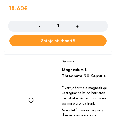
18.60
€
Sasia
Shtoje në shportë
Swanson
Magnesium L-
Threonate 90 Kapsula
E vetmja formë e magnezit që
ka treguar se kalon barrierën
hemato-tru për të nxitur nivele
optimale brenda trurit.
Mbështet funksionin kognitiv
dhe kujtesën e punës të