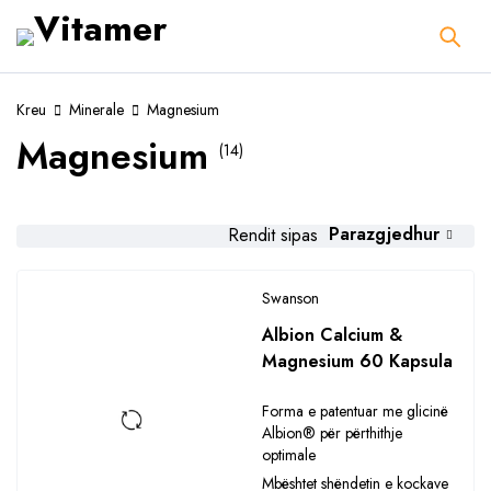
Kreu
Minerale
Magnesium
Magnesium
(14)
Parazgjedhur
Rendit sipas
Swanson
Albion Calcium &
Magnesium 60 Kapsula
Forma e patentuar me glicinë
Albion® për përthithje
optimale
Mbështet shëndetin e kockave