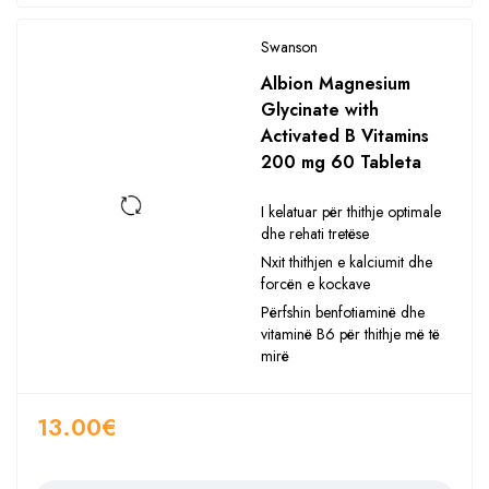
Swanson
Albion Magnesium
Glycinate with
Activated B Vitamins
200 mg 60 Tableta
I kelatuar për thithje optimale
dhe rehati tretëse
Nxit thithjen e kalciumit dhe
forcën e kockave
Përfshin benfotiaminë dhe
vitaminë B6 për thithje më të
mirë
13.00
€
Sasia