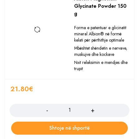
Glycinate Powder 150
g
Forma e patentuar e glicinatit
mineral Albion® në formë
kelati për përthithje optimale
Mbështet shëndetin e nervave,
muskujve dhe kockave
Nxit relaksimin e mendjes dhe
trupit
21.80
€
Sasia
Shtoje në shportë