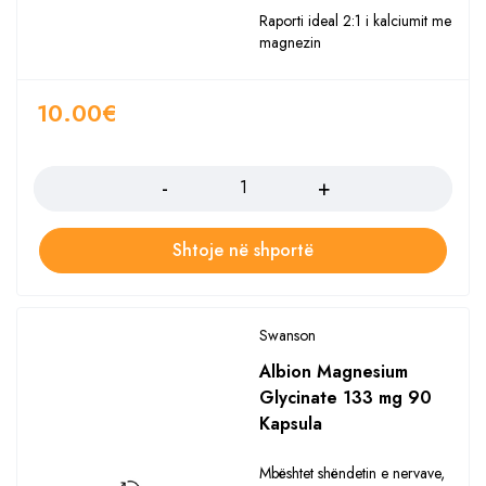
Raporti ideal 2:1 i kalciumit me
magnezin
10.00
€
Sasia
Shtoje në shportë
Swanson
Albion Magnesium
Glycinate 133 mg 90
Kapsula
Mbështet shëndetin e nervave,