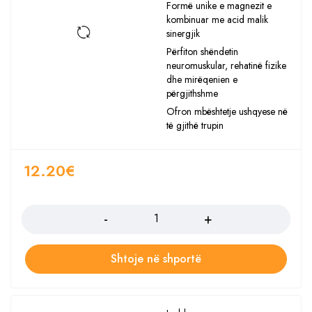
Formë unike e magnezit e
kombinuar me acid malik
sinergjik
Përfiton shëndetin
neuromuskular, rehatinë fizike
dhe mirëqenien e
përgjithshme
Ofron mbështetje ushqyese në
të gjithë trupin
12.20
€
Sasia
Shtoje në shportë