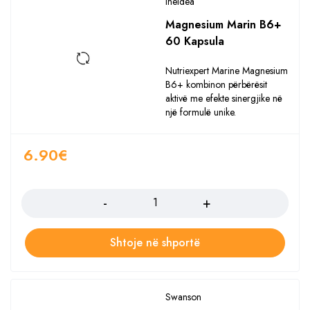
Ineldea
Magnesium Marin B6+
60 Kapsula
Nutriexpert Marine Magnesium
B6+ kombinon përbërësit
aktivë me efekte sinergjike në
një formulë unike.
6.90
€
Sasia
Shtoje në shportë
Swanson