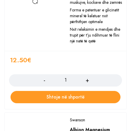
muskujve, kockave dhe zemrës
Forma e patentuar e glicinatit
mineral të kelatuar nxit
përthithjen optimale
Nxit relaksimin e mendjes dhe
trupit për t'ju ndihmuar të flini
një natë të qetë
12.50
€
Sasia
Shtoje në shportë
Swanson
Albion Magnesium