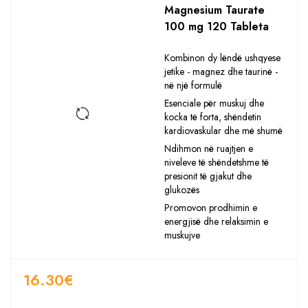
Magnesium Taurate
100 mg 120 Tableta
Kombinon dy lëndë ushqyese
jetike - magnez dhe taurinë -
në një formulë
Esenciale për muskuj dhe
kocka të forta, shëndetin
kardiovaskular dhe më shumë
Ndihmon në ruajtjen e
niveleve të shëndetshme të
presionit të gjakut dhe
glukozës
Promovon prodhimin e
energjisë dhe relaksimin e
muskujve
16.30
€
Sasia