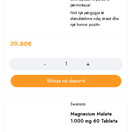
përmirësuar.
Nxit një përgjigje të
shëndetshme ndaj stresit dhe
një humor pozitiv.
39.80
€
Sasia
Shtoje në shportë
Swanson
Magnesium Malate
1.000 mg 60 Tableta