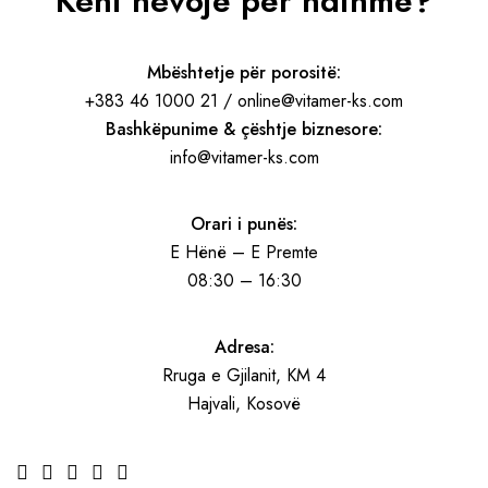
Keni nevojë për ndihmë?
Mbështetje për porositë:
+383 46 1000 21 / online@vitamer-ks.com
Bashkëpunime & çështje biznesore:
info@vitamer-ks.com
Orari i punës:
E Hënë – E Premte
08:30 – 16:30
Adresa:
Rruga e Gjilanit, KM 4
Hajvali, Kosovë