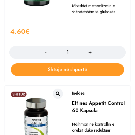
Mbështet metabolizmin e
shëndetshëm të glukozës
4.60
€
Sasia
Shtoje në shportë
Ineldea
SHITUR
Effines Appetit Control
60 Kapsula
Ndihmon në kontrollin e
oreksit duke reduktuar