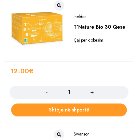
Ineldea
T’Nature Bio 30 Qese
Çaj për dobësim
12.00
€
Sasia
Shtoje në shportë
Swanson