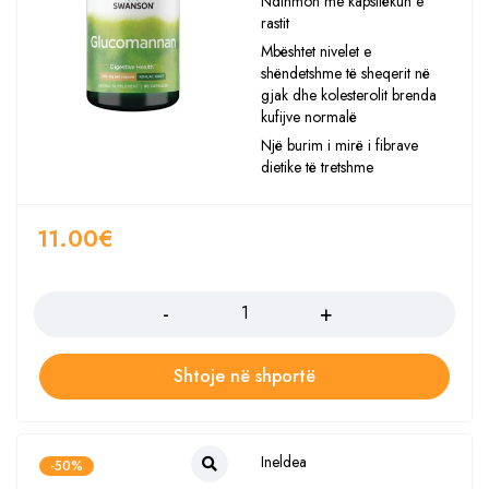
Ndihmon me kapsllëkun e
rastit
Mbështet nivelet e
shëndetshme të sheqerit në
gjak dhe kolesterolit brenda
kufijve normalë
Një burim i mirë i fibrave
dietike të tretshme
11.00
€
Sasia
Shtoje në shportë
Ineldea
-50%