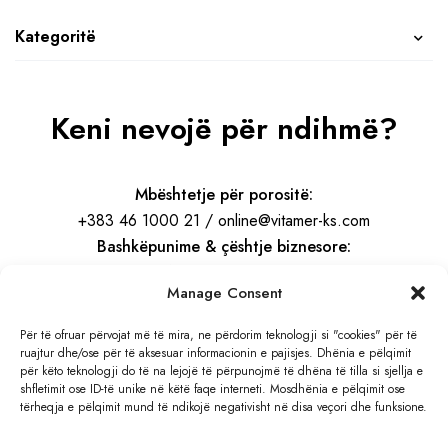
Kategoritë
Keni nevojë për ndihmë?
Mbështetje për porositë:
+383 46 1000 21 / online@vitamer-ks.com
Bashkëpunime & çështje biznesore:
info@vitamer-ks.com
Manage Consent
Orari i punës:
Për të ofruar përvojat më të mira, ne përdorim teknologji si "cookies" për të
ruajtur dhe/ose për të aksesuar informacionin e pajisjes. Dhënia e pëlqimit
E Hënë – E Premte
për këto teknologji do të na lejojë të përpunojmë të dhëna të tilla si sjellja e
08:30 – 16:30
shfletimit ose ID-të unike në këtë faqe interneti. Mosdhënia e pëlqimit ose
tërheqja e pëlqimit mund të ndikojë negativisht në disa veçori dhe funksione.
Adresa: