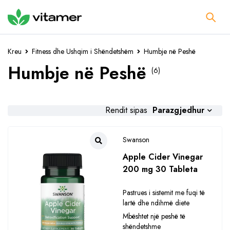
Kreu
Fitness dhe Ushqim i Shëndetshëm
Humbje në Peshë
Humbje në Peshë
(6)
Parazgjedhur
Rendit sipas
Swanson
Apple Cider Vinegar
200 mg 30 Tableta
Pastrues i sistemit me fuqi të
lartë dhe ndihmë diete
Mbështet një peshë të
shëndetshme