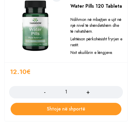
Water Pills 120 Tableta
Ndihmon në mbajtjen e ujit në
një nivel të shëndetshëm dhe
të rehatshëm.
Lehtëson përkohësisht fryrjen e
rastit.
Nxit ekuilibrin e lëngjeve.
12.10
€
Sasia
Shtoje në shportë