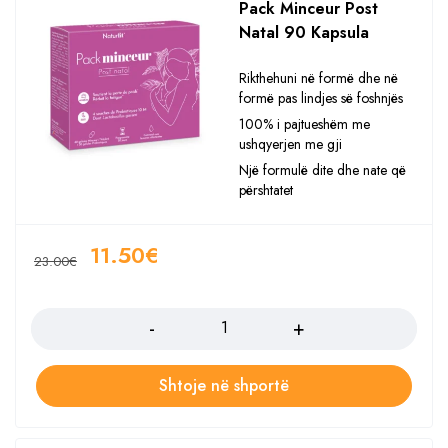
Pack Minceur Post
Natal 90 Kapsula
Rikthehuni në formë dhe në
formë pas lindjes së foshnjës
100% i pajtueshëm me
ushqyerjen me gji
Një formulë dite dhe nate që
përshtatet
11.50
€
23.00
€
Sasia
Shtoje në shportë