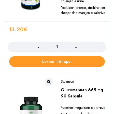
ndjenjën e urisë
Redukton oreksin, dëshirat për
sheqer dhe marrjen e kalorive
13.20
€
Sasia
Lexoni më tepër
Swanson
Glucomannan 665 mg
90 Kapsula
Mbështet rregullsinë e zorrëve