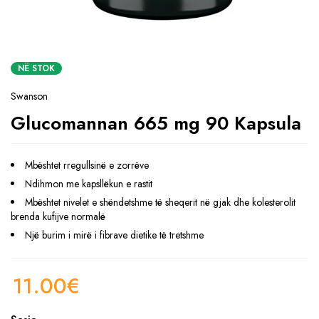
NË STOK
Swanson
Glucomannan 665 mg 90 Kapsula
Mbështet rregullsinë e zorrëve
Ndihmon me kapsllëkun e rastit
Mbështet nivelet e shëndetshme të sheqerit në gjak dhe kolesterolit
brenda kufijve normalë
Një burim i mirë i fibrave dietike të tretshme
11.00
€