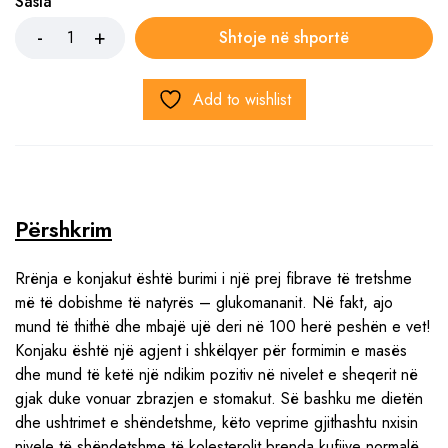
Sasia
Shtoje në shportë
Add to wishlist
Përshkrim
Rrënja e konjakut është burimi i një prej fibrave të tretshme
më të dobishme të natyrës – glukomananit. Në fakt, ajo
mund të thithë dhe mbajë ujë deri në 100 herë peshën e vet!
Konjaku është një agjent i shkëlqyer për formimin e masës
dhe mund të ketë një ndikim pozitiv në nivelet e sheqerit në
gjak duke vonuar zbrazjen e stomakut. Së bashku me dietën
dhe ushtrimet e shëndetshme, këto veprime gjithashtu nxisin
nivele të shëndetshme të kolesterolit brenda kufijve normalë,