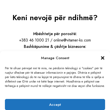
Keni nevojë për ndihmë?
Mbështetje për porositë:
+383 46 1000 21 / online@vitamer-ks.com
Bashkëpunime & çështje biznesore:
info@vitamer-ks.com
Manage Consent
Orari i punës:
Për të ofruar përvojat më të mira, ne përdorim teknologji si "cookies" për të
ruajtur dhe/ose për të aksesuar informacionin e pajisjes. Dhënia e pëlqimit
E Hënë – E Premte
për këto teknologji do të na lejojë të përpunojmë të dhëna të tilla si sjellja e
08:30 – 16:30
shfletimit ose ID-të unike në këtë faqe interneti. Mosdhënia e pëlqimit ose
tërheqja e pëlqimit mund të ndikojë negativisht në disa veçori dhe funksione.
Adresa:
Rruga e Gjilanit, KM 4
Accept
Hajvali, Kosovë