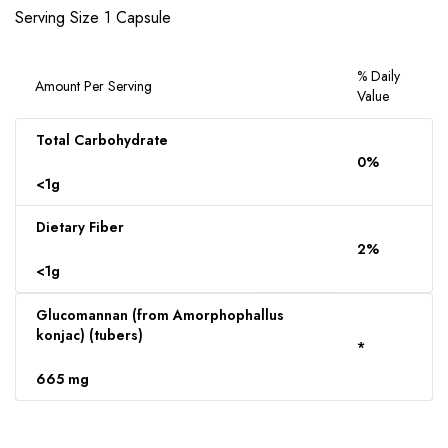
Serving Size 1 Capsule
% Daily
Amount Per Serving
Value
Total Carbohydrate
0%
<1g
Dietary Fiber
2%
<1g
Glucomannan (from Amorphophallus
konjac) (tubers)
*
665 mg