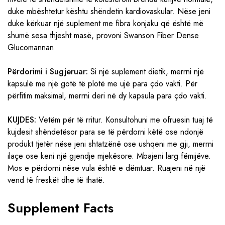
duke mbështetur kështu shëndetin kardiovaskular. Nëse jeni
duke kërkuar një suplement me fibra konjaku që është më
shumë sesa thjesht masë, provoni Swanson Fiber Dense
Glucomannan.
Përdorimi i Sugjeruar:
Si një suplement dietik, merrni një
kapsulë me një gotë të plotë me ujë para çdo vakti. Për
përfitim maksimal, merrni deri në dy kapsula para çdo vakti.
KUJDES:
Vetëm për të rritur. Konsultohuni me ofruesin tuaj të
kujdesit shëndetësor para se të përdorni këtë ose ndonjë
produkt tjetër nëse jeni shtatzënë ose ushqeni me gji, merrni
ilaçe ose keni një gjendje mjekësore. Mbajeni larg fëmijëve.
Mos e përdorni nëse vula është e dëmtuar. Ruajeni në një
vend të freskët dhe të thatë.
Supplement Facts