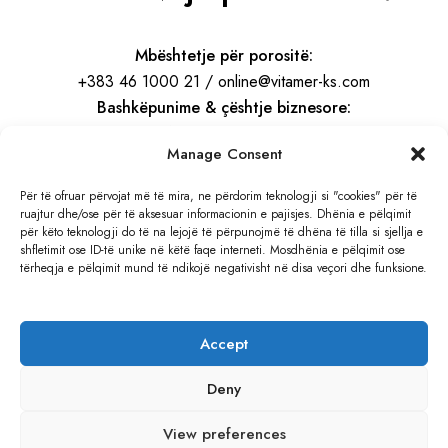
Mbështetje për porositë:
+383 46 1000 21 / online@vitamer-ks.com
Bashkëpunime & çështje biznesore:
info@vitamer-ks.com
Manage Consent
Orari i punës:
Për të ofruar përvojat më të mira, ne përdorim teknologji si "cookies" për të
ruajtur dhe/ose për të aksesuar informacionin e pajisjes. Dhënia e pëlqimit
E Hënë – E Premte
për këto teknologji do të na lejojë të përpunojmë të dhëna të tilla si sjellja e
08:30 – 16:30
shfletimit ose ID-të unike në këtë faqe interneti. Mosdhënia e pëlqimit ose
tërheqja e pëlqimit mund të ndikojë negativisht në disa veçori dhe funksione.
Adresa:
Rruga e Gjilanit, KM 4
Accept
Hajvali, Kosovë
Deny
View preferences