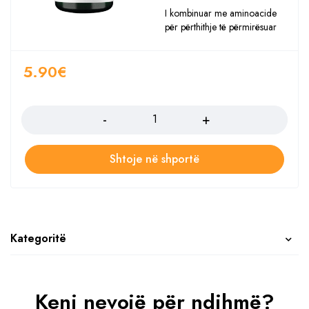
I kombinuar me aminoacide
për përthithje të përmirësuar
5.90
€
Sasia
Shtoje në shportë
Kategoritë
Keni nevojë për ndihmë?