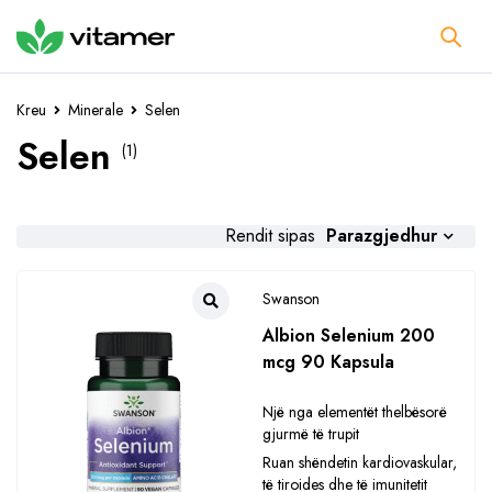
Kreu
Minerale
Selen
Selen
(1)
Parazgjedhur
Rendit sipas
Swanson
Albion Selenium 200
mcg 90 Kapsula
Një nga elementët thelbësorë
gjurmë të trupit
Ruan shëndetin kardiovaskular,
të tiroides dhe të imunitetit