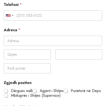
Telefoni
*
U
n
i
Adresa
*
t
e
Address Line 1
d
S
t
City
State /
Province /
a
Region
t
Postal Code
e
E
Zgjedh poziten
m
s
r
Dërgues malli
Agjent i Shitjes
Punëtorë në Depo
+
i
Mbikqyrës i Shitjes (Supervisor)
p
1
o