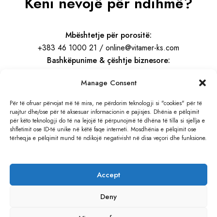
Keni nevojë për ndihmë?
Mbështetje për porositë:
+383 46 1000 21 / online@vitamer-ks.com
Bashkëpunime & çështje biznesore:
info@vitamer-ks.com
Manage Consent
Orari i punës:
Për të ofruar përvojat më të mira, ne përdorim teknologji si "cookies" për të
ruajtur dhe/ose për të aksesuar informacionin e pajisjes. Dhënia e pëlqimit
E Hënë – E Premte
për këto teknologji do të na lejojë të përpunojmë të dhëna të tilla si sjellja e
08:30 – 16:30
shfletimit ose ID-të unike në këtë faqe interneti. Mosdhënia e pëlqimit ose
tërheqja e pëlqimit mund të ndikojë negativisht në disa veçori dhe funksione.
Adresa:
Rruga e Gjilanit, KM 4
Accept
Hajvali, Kosovë
Deny