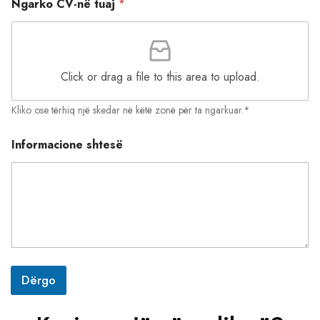
z
Ngarko CV-në tuaj
*
i
t
e
n
E
Click or drag a file to this area to upload.
m
a
i
Kliko ose tërhiq një skedar në këtë zonë për ta ngarkuar.*
l
E
Informacione shtesë
m
r
i
*
E
m
a
i
l
Dërgo