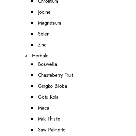
Chromium
Jodine
Magnesium
Selen
Zinc
Herbale
Boswellia
Chasteberry Fruit
Gingko Biloba
Gotu Kola
Maca
Milk Thistle
Saw Palmetto