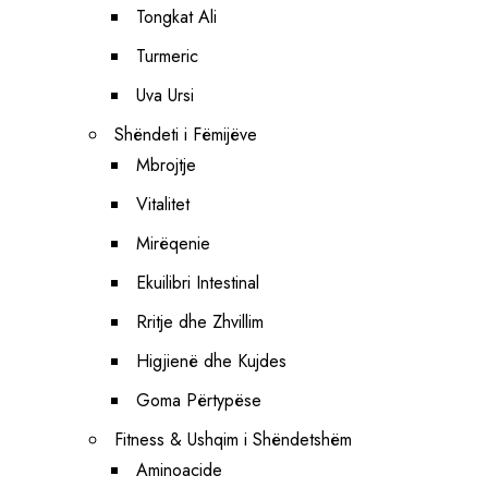
Tongkat Ali
Turmeric
Uva Ursi
Shëndeti i Fëmijëve
Mbrojtje
Vitalitet
Mirëqenie
Ekuilibri Intestinal
Rritje dhe Zhvillim
Higjienë dhe Kujdes
Goma Përtypëse
Fitness & Ushqim i Shëndetshëm
Aminoacide