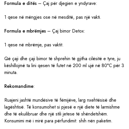
Formula e ditës
– Çaj për djegien e yndyrave:
1 qese në mëngjes ose në mesditë, pas një vakti.
Formula e mbrëmjes
– Çaj bimor Detox:
1 qese në mbrëmje, pas vaktit.
Që çaji dhe çaji bimor të shprehin të gjitha cilësitë e tyre, ju
këshillojmë ta lini qesen të futet në 200 ml ujë në 80°C për 3
minuta.
Rekomandime
:
Ruajeni jashtë mundësive të fëmijëve, larg nxehtësisë dhe
lagështisë. Të konsumohet si pjesë e një diete të larmishme
dhe të ekuilibruar dhe një stili jetese të shëndetshëm.
Konsumimi më i mirë para përfundimit: shih nën paketim.