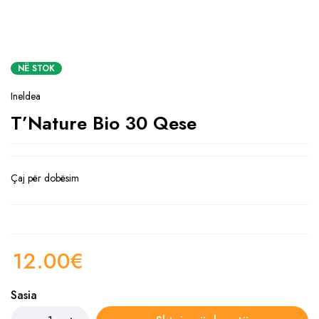
NË STOK
Ineldea
T’Nature Bio 30 Qese
Çaj për dobësim
12.00
€
Sasia