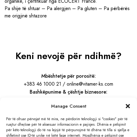
organike, i çertifikuar nga ECOCERT France.
Pa shije të shtuar – Pa alergjen – Pa gluten – Pa përbërës
me origjinë shtazore
Keni nevojë për ndihmë?
Mbështetje për porositë:
+383 46 1000 21 / online@vitamer-ks.com
Bashkëpunime & çështje biznesore:
info@vitamer-ks.com
Manage Consent
Orari i punës:
Për të ofruar përvojat më të mira, ne përdorim teknologji si "cookies" për të
ruajtur dhe/ose për të aksesuar informacionin e pajisjes. Dhënia e pëlqimit
E Hënë – E Premte
për këto teknologji do të na lejojë të përpunojmë të dhëna të tilla si sjellja e
08:30 – 16:30
shfletimit ose ID-të unike në këtë faqe interneti. Mosdhënia e pëlqimit ose