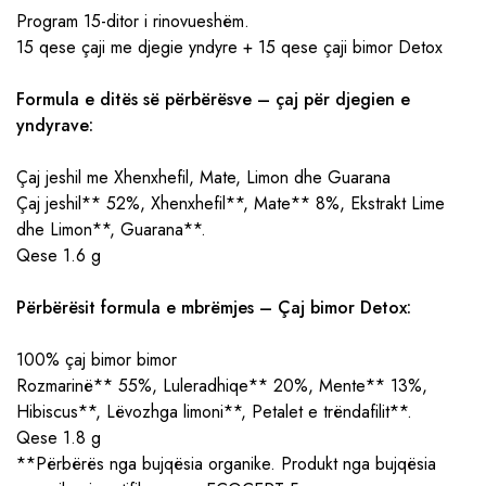
Program 15-ditor i rinovueshëm.
15 qese çaji me djegie yndyre + 15 qese çaji bimor Detox
Formula e ditës së përbërësve – çaj për djegien e
yndyrave:
Çaj jeshil me Xhenxhefil, Mate, Limon dhe Guarana
Çaj jeshil** 52%, Xhenxhefil**, Mate** 8%, Ekstrakt Lime
dhe Limon**, Guarana**.
Qese 1.6 g
Përbërësit formula e mbrëmjes – Çaj bimor Detox:
100% çaj bimor bimor
Rozmarinë** 55%, Luleradhiqe** 20%, Mente** 13%,
Hibiscus**, Lëvozhga limoni**, Petalet e trëndafilit**.
Qese 1.8 g
**Përbërës nga bujqësia organike. Produkt nga bujqësia