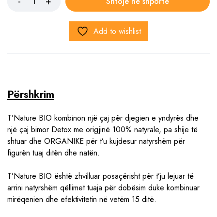
Shtoje në shportë
Add to wishlist
Përshkrim
T’Nature BIO kombinon një çaj për djegien e yndyrës dhe
një çaj bimor Detox me origjinë 100% natyrale, pa shije të
shtuar dhe ORGANIKE për t’u kujdesur natyrshëm për
figurën tuaj ditën dhe natën.
T’Nature BIO është zhvilluar posaçërisht për t’ju lejuar të
arrini natyrshëm qëllimet tuaja për dobësim duke kombinuar
mirëqenien dhe efektivitetin në vetëm 15 ditë.