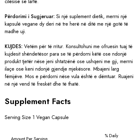
cilësisë së lartë.
Përdorimi i Sugjeruar:
Si një suplement dietik, merrni një
kapsulë vegane dy deri në tre herë në ditë me një gotë të
madhe uji.
KUJDES:
Vetëm për të rritur. Konsultohuni me ofruesin tuaj të
kujdesit shëndetësor para se të përdorni këtë ose ndonjë
produkt tjetër nëse jeni shtatzënë ose ushqeni me gji, merrni
ilaçe ose keni ndonjë gjendje mjekësore. Mbajeni larg
fëmijëve. Mos e përdorni nëse vula është e dëmtuar. Ruajeni
në një vend të freskët dhe të thatë.
Supplement Facts
Serving Size 1 Vegan Capsule
% Daily
Amount Per Serving