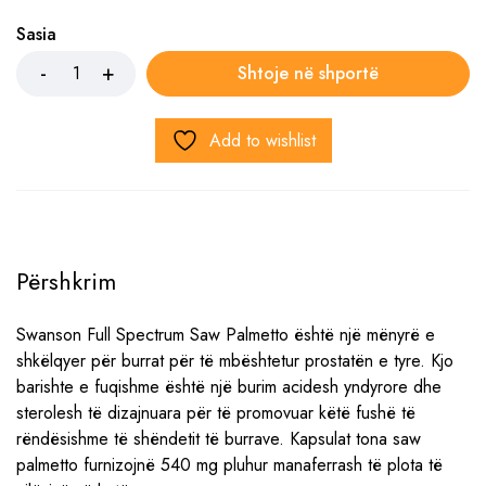
Sasia
Shtoje në shportë
Add to wishlist
Përshkrim
Swanson Full Spectrum Saw Palmetto është një mënyrë e
shkëlqyer për burrat për të mbështetur prostatën e tyre. Kjo
barishte e fuqishme është një burim acidesh yndyrore dhe
sterolesh të dizajnuara për të promovuar këtë fushë të
rëndësishme të shëndetit të burrave. Kapsulat tona saw
palmetto furnizojnë 540 mg pluhur manaferrash të plota të