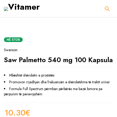
NË STOK
Swanson
Saw Palmetto 540 mg 100 Kapsula
Mbështet shëndetin e prostatës
Promovon rrjedhjen dhe frekuencën e shëndetshme të traktit urinar
Formula Full Spectrum përmban përbërës me bazë bimore pa
përpunim të panevojshëm
10.30
€