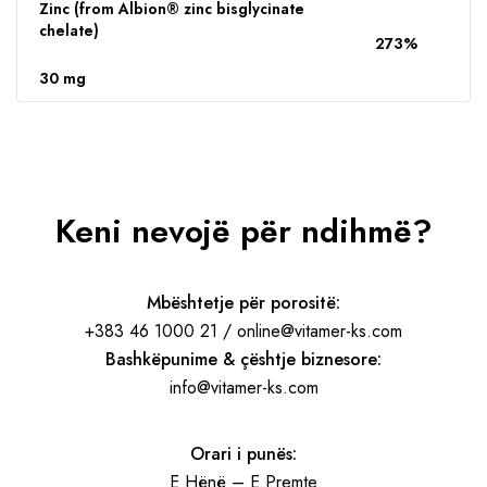
Zinc (from Albion® zinc bisglycinate
chelate)
273%
30 mg
Keni nevojë për ndihmë?
Mbështetje për porositë:
+383 46 1000 21 / online@vitamer-ks.com
Bashkëpunime & çështje biznesore:
info@vitamer-ks.com
Orari i punës:
E Hënë – E Premte