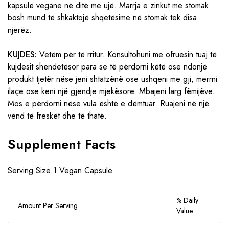
kapsulë vegane në ditë me ujë. Marrja e zinkut me stomak
bosh mund të shkaktojë shqetësime në stomak tek disa
njerëz.
KUJDES:
Vetëm për të rritur. Konsultohuni me ofruesin tuaj të
kujdesit shëndetësor para se të përdorni këtë ose ndonjë
produkt tjetër nëse jeni shtatzënë ose ushqeni me gji, merrni
ilaçe ose keni një gjendje mjekësore. Mbajeni larg fëmijëve.
Mos e përdorni nëse vula është e dëmtuar. Ruajeni në një
vend të freskët dhe të thatë.
Supplement Facts
Serving Size 1 Vegan Capsule
% Daily
Amount Per Serving
Value