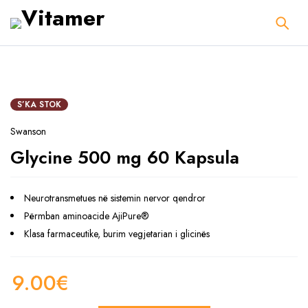
SHITUR
S’KA STOK
Swanson
Glycine 500 mg 60 Kapsula
Neurotransmetues në sistemin nervor qendror
Përmban aminoacide AjiPure®
Klasa farmaceutike, burim vegjetarian i glicinës
9.00
€