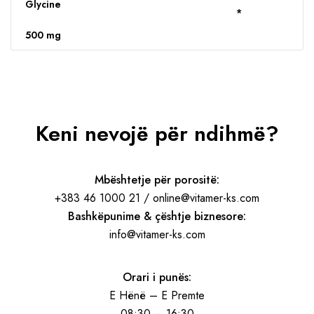
Glycine
*
500 mg
Keni nevojë për ndihmë?
Mbështetje për porositë:
+383 46 1000 21 / online@vitamer-ks.com
Bashkëpunime & çështje biznesore:
info@vitamer-ks.com
Orari i punës:
E Hënë – E Premte
08:30 – 16:30