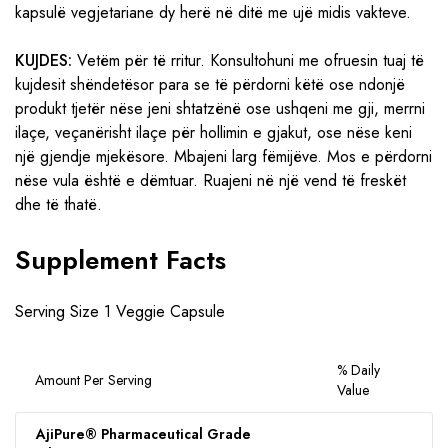
kapsulë vegjetariane dy herë në ditë me ujë midis vakteve.
KUJDES:
Vetëm për të rritur. Konsultohuni me ofruesin tuaj të
kujdesit shëndetësor para se të përdorni këtë ose ndonjë
produkt tjetër nëse jeni shtatzënë ose ushqeni me gji, merrni
ilaçe, veçanërisht ilaçe për hollimin e gjakut, ose nëse keni
një gjendje mjekësore. Mbajeni larg fëmijëve. Mos e përdorni
nëse vula është e dëmtuar. Ruajeni në një vend të freskët
dhe të thatë.
Supplement Facts
Serving Size 1 Veggie Capsule
% Daily
Amount Per Serving
Value
AjiPure® Pharmaceutical Grade