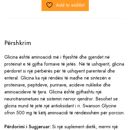
Add to wishlist
Përshkrim
Glicina është aminoacidi më i thjeshtë dhe gjendet në
proteinat e të gjitha formave të jetës. Në të ushqyerit, glicina
përdoret si një përbërës për të ushqyerit parenteral dhe
enteral. Glicina ka një rëndësi të madhe në sintezën e
proteinave, peptideve, purinave, acideve nukleike dhe
aminoacideve të tjera. Glicina është gjithashtu një
neurotransmetues në sistemin nervor qendror. Besohet se
glicina mund të jetë një antioksidant i ri. Swanson Glycine
ofron 500 mg të këtij aminoacidi të rëndësishëm për porcion.
Përdorimi i Sugjeruar:
Si një suplement dietik, merrni një