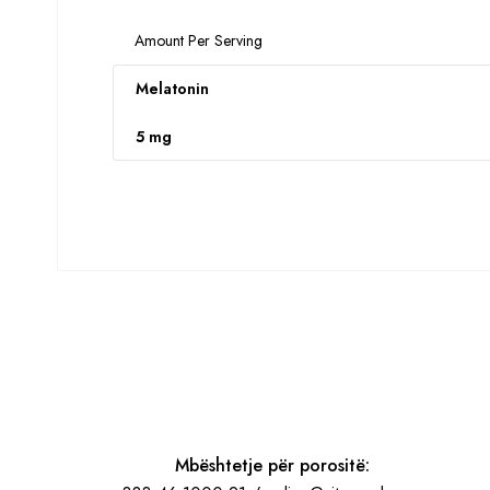
Amount Per Serving
Melatonin
5 mg
Mbështetje për porositë: