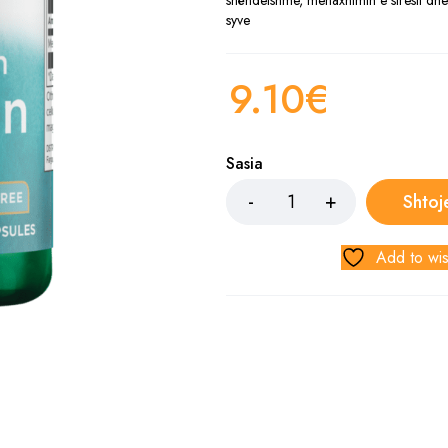
shëndetshme, menaxhimin e stresit dh
syve
9.10
€
Sasia
Shtoj
Add to wis