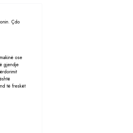
tonin. Çdo
 makinë ose
jë gjendje
ërdorimit
është
nd të freskët