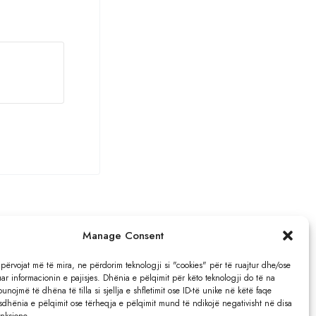
Manage Consent
?
 përvojat më të mira, ne përdorim teknologji si "cookies" për të ruajtur dhe/ose
ar informacionin e pajisjes. Dhënia e pëlqimit për këto teknologji do të na
punojmë të dhëna të tilla si sjellja e shfletimit ose ID-të unike në këtë faqe
Adresa:
osdhënia e pëlqimit ose tërheqja e pëlqimit mund të ndikojë negativisht në disa