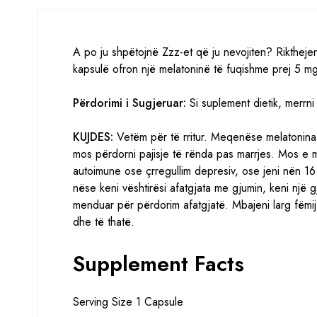
A po ju shpëtojnë Zzz-et që ju nevojiten? Riktheje
kapsulë ofron një melatoninë të fuqishme prej 5 m
Përdorimi i Sugjeruar:
Si suplement dietik, merrni
KUJDES:
Vetëm për të rritur. Meqenëse melatonina
mos përdorni pajisje të rënda pas marrjes. Mos e m
autoimune ose çrregullim depresiv, ose jeni nën 16 
nëse keni vështirësi afatgjata me gjumin, keni një
menduar për përdorim afatgjatë. Mbajeni larg fëmi
dhe të thatë.
Supplement Facts
Serving Size 1 Capsule