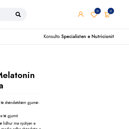
0
0
Konsulto
Specialisten e Nutricionit
Melatonin
a
i të shëndetshëm gjumë-
e të gjumit
në lidhur me njohjen e