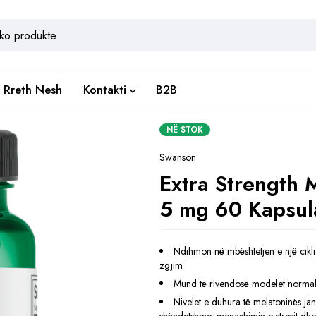
Rreth Nesh
Kontakti
B2B
NË STOK
Swanson
Extra Strength 
5 mg 60 Kapsul
Ndihmon në mbështetjen e një cikl
zgjim
Mund të rivendosë modelet normal
Nivelet e duhura të melatoninës ja