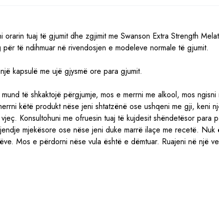
ni orarin tuaj të gjumit dhe zgjimit me Swanson Extra Strength Mela
g për të ndihmuar në rivendosjen e modeleve normale të gjumit.
 një kapsulë me ujë gjysmë ore para gjumit.
 mund të shkaktojë përgjumje, mos e merrni me alkool, mos ngisni
errni këtë produkt nëse jeni shtatzënë ose ushqeni me gji, keni n
vjeç. Konsultohuni me ofruesin tuaj të kujdesit shëndetësor para p
 gjendje mjekësore ose nëse jeni duke marrë ilaçe me recetë. Nuk 
jëve. Mos e përdorni nëse vula është e dëmtuar. Ruajeni në një ve