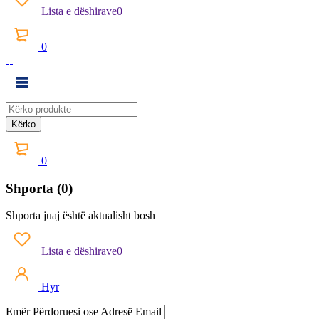
Lista e dëshirave
0
0
0
Shporta (0)
Shporta juaj është aktualisht bosh
Lista e dëshirave
0
Hyr
Emër Përdoruesi ose Adresë Email