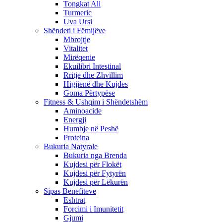
Tongkat Ali
Turmeric
Uva Ursi
Shëndeti i Fëmijëve
Mbrojtje
Vitalitet
Mirëqenie
Ekuilibri Intestinal
Rritje dhe Zhvillim
Higjienë dhe Kujdes
Goma Përtypëse
Fitness & Ushqim i Shëndetshëm
Aminoacide
Energji
Humbje në Peshë
Proteina
Bukuria Natyrale
Bukuria nga Brenda
Kujdesi për Flokët
Kujdesi për Fytyrën
Kujdesi për Lëkurën
Sipas Benefiteve
Eshtrat
Forcimi i Imunitetit
Gjumi