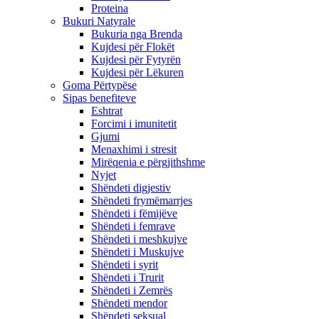
Proteina
Bukuri Natyrale
Bukuria nga Brenda
Kujdesi për Flokët
Kujdesi për Fytyrën
Kujdesi për Lëkuren
Goma Përtypëse
Sipas benefiteve
Eshtrat
Forcimi i imunitetit
Gjumi
Menaxhimi i stresit
Mirëqenia e përgjithshme
Nyjet
Shëndeti digjestiv
Shëndeti frymëmarrjes
Shëndeti i fëmijëve
Shëndeti i femrave
Shëndeti i meshkujve
Shëndeti i Muskujve
Shëndeti i syrit
Shëndeti i Trurit
Shëndeti i Zemrës
Shëndeti mendor
Shëndeti seksual