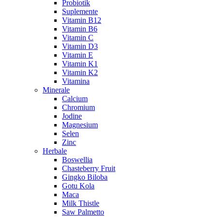
Probiotik
Suplemente
Vitamin B12
Vitamin B6
Vitamin C
Vitamin D3
Vitamin E
Vitamin K1
Vitamin K2
Vitamina
Minerale
Calcium
Chromium
Jodine
Magnesium
Selen
Zinc
Herbale
Boswellia
Chasteberry Fruit
Gingko Biloba
Gotu Kola
Maca
Milk Thistle
Saw Palmetto