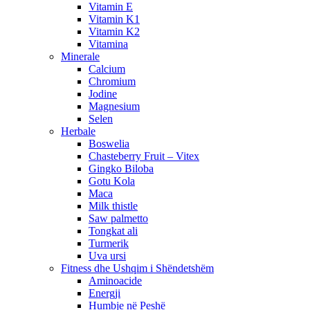
Vitamin E
Vitamin K1
Vitamin K2
Vitamina
Minerale
Calcium
Chromium
Jodine
Magnesium
Selen
Herbale
Boswelia
Chasteberry Fruit – Vitex
Gingko Biloba
Gotu Kola
Maca
Milk thistle
Saw palmetto
Tongkat ali
Turmerik
Uva ursi
Fitness dhe Ushqim i Shëndetshëm
Aminoacide
Energji
Humbje në Peshë