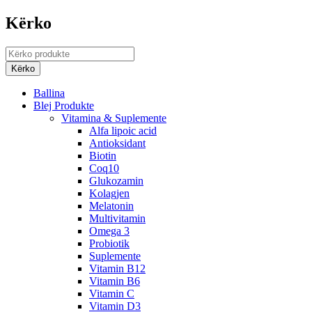
Kërko
Ballina
Blej Produkte
Vitamina & Suplemente
Alfa lipoic acid
Antioksidant
Biotin
Coq10
Glukozamin
Kolagjen
Melatonin
Multivitamin
Omega 3
Probiotik
Suplemente
Vitamin B12
Vitamin B6
Vitamin C
Vitamin D3