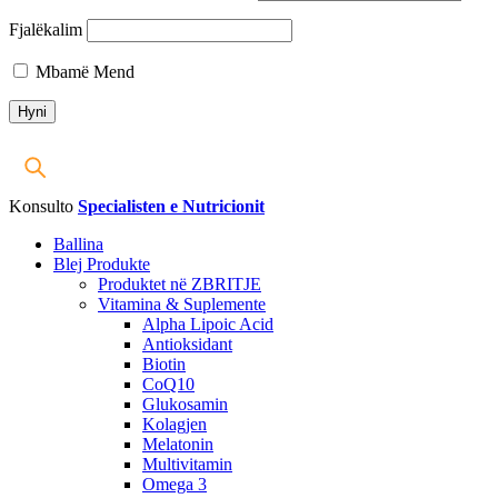
Fjalëkalim
Mbamë Mend
Konsulto
Specialisten e Nutricionit
Ballina
Blej Produkte
Produktet në ZBRITJE
Vitamina & Suplemente
Alpha Lipoic Acid
Antioksidant
Biotin
CoQ10
Glukosamin
Kolagjen
Melatonin
Multivitamin
Omega 3