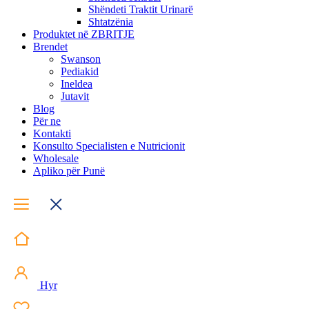
Shëndeti Traktit Urinarë
Shtatzënia
Produktet në ZBRITJE
Brendet
Swanson
Pediakid
Ineldea
Jutavit
Blog
Për ne
Kontakti
Konsulto Specialisten e Nutricionit
Wholesale
Apliko për Punë
Hyr