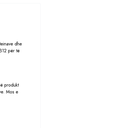
oteinave dhe
 B12 për të
jë produkt
ëve. Mos e