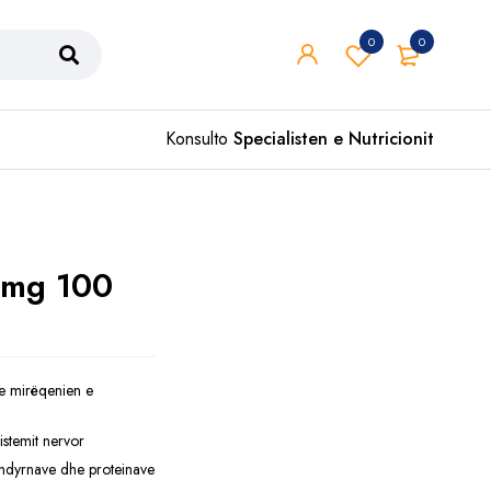
0
0
Konsulto
Specialisten e Nutricionit
 mg 100
e mirëqenien e
istemit nervor
ndyrnave dhe proteinave