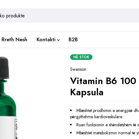
Rreth Nesh
Kontakti
B2B
NË STOK
Swanson
Vitamin B6 100
Kapsula
Mbështet prodhimin e energjisë dh
përgjithshme kardiovaskulare
Ruan funksionin e shëndetshëm të s
Mbështet metabolizmin normal të y