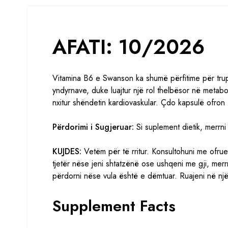
AFATI: 10/2026
Vitamina B6 e Swanson ka shumë përfitime për trup
yndyrnave, duke luajtur një rol thelbësor në metabo
nxitur shëndetin kardiovaskular. Çdo kapsulë ofron
Përdorimi i Sugjeruar:
Si suplement dietik, merrni
KUJDES:
Vetëm për të rritur. Konsultohuni me ofrue
tjetër nëse jeni shtatzënë ose ushqeni me gji, mer
përdorni nëse vula është e dëmtuar. Ruajeni në një
Supplement Facts