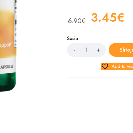
3.45
€
6.90
€
Sasia
Shtoj
Add to wis