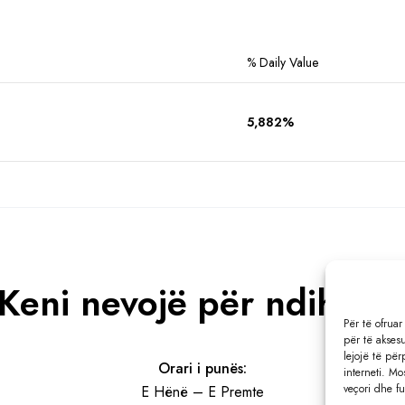
% Daily Value
5,882%
Keni nevojë për ndihmë
Për të ofruar
për të aksesu
lejojë të për
Orari i punës:
interneti. M
veçori dhe f
E Hënë – E Premte