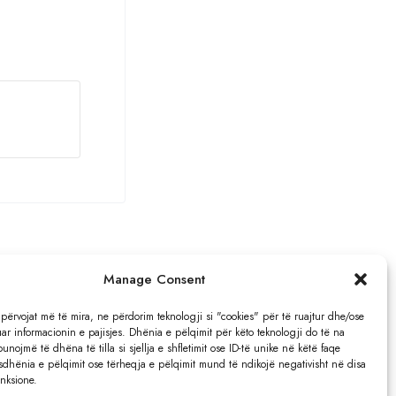
Manage Consent
?
 përvojat më të mira, ne përdorim teknologji si "cookies" për të ruajtur dhe/ose
ar informacionin e pajisjes. Dhënia e pëlqimit për këto teknologji do të na
punojmë të dhëna të tilla si sjellja e shfletimit ose ID-të unike në këtë faqe
Adresa:
osdhënia e pëlqimit ose tërheqja e pëlqimit mund të ndikojë negativisht në disa
unksione.
Rruga e Gjilanit, KM 4