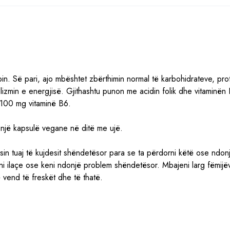
in. Së pari, ajo mbështet zbërthimin normal të karbohidrateve, pr
lizmin e energjisë. Gjithashtu punon me acidin folik dhe vitaminën
 100 mg vitaminë B6.
 një kapsulë vegane në ditë me ujë.
sin tuaj të kujdesit shëndetësor para se ta përdorni këtë ose ndon
rni ilaçe ose keni ndonjë problem shëndetësor. Mbajeni larg fëmij
 vend të freskët dhe të thatë.