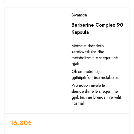
Swanson
Berberine Complex 90
Kapsula
Mbështet shëndetin
kardiovaskular dhe
metabolizmin e sheqerit në
gjak
Ofron mbështetje
gjithëpërfshirëse metabolike
Promovon nivele të
shëndetshme të sheqerit në
gjak tashmë brenda intervalit
normal
16.80
€
Sasia