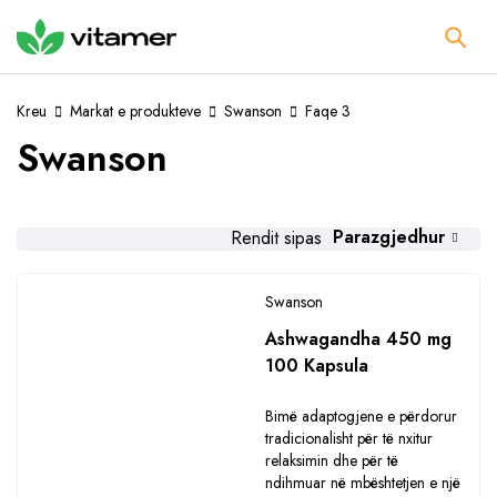
Kreu
Markat e produkteve
Swanson
Faqe 3
Swanson
Parazgjedhur
Rendit sipas
Swanson
Ashwagandha 450 mg
100 Kapsula
Bimë adaptogjene e përdorur
tradicionalisht për të nxitur
relaksimin dhe për të
ndihmuar në mbështetjen e një