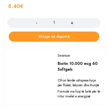
8.40
€
Sasia
Shtoje në shportë
Swanson
Biotin 10.000 mcg 60
Softgels
Ofron lëndë ushqyese kyçe
për flokët, lëkurën dhe thonjtë
Formulë me fuqi të lartë për të
rritur nivelet e energjisë