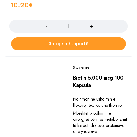
10.20
€
Sasia
Shtoje në shportë
Swanson
Biotin 5.000 mcg 100
Kapsula
Ndihmon në ushqimin e
flokëve, lëkurës dhe thonjve
Mbështet prodhimin e
energjisë përmes metabolizmit
të karbohidrateve, proteinave
dhe yndyrave