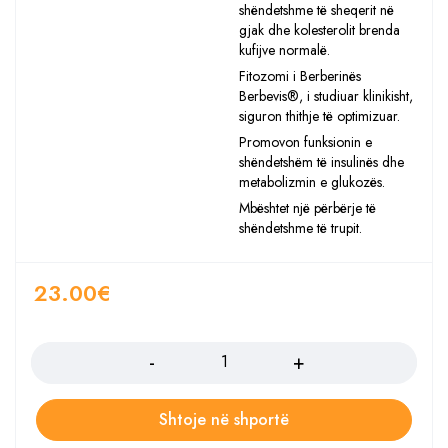
shëndetshme të sheqerit në
gjak dhe kolesterolit brenda
kufijve normalë.
Fitozomi i Berberinës
Berbevis®, i studiuar klinikisht,
siguron thithje të optimizuar.
Promovon funksionin e
shëndetshëm të insulinës dhe
metabolizmin e glukozës.
Mbështet një përbërje të
shëndetshme të trupit.
23.00
€
Sasia
Shtoje në shportë