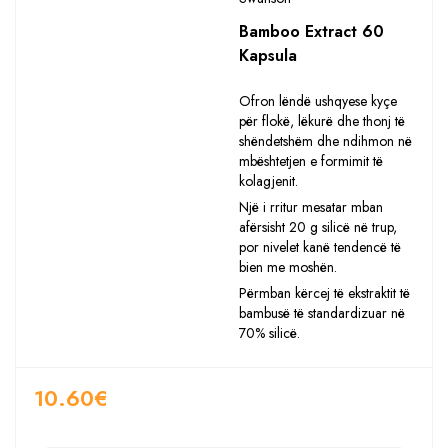
Bamboo Extract 60
Kapsula
Ofron lëndë ushqyese kyçe
për flokë, lëkurë dhe thonj të
shëndetshëm dhe ndihmon në
mbështetjen e formimit të
kolagjenit.
Një i rritur mesatar mban
afërsisht 20 g silicë në trup,
por nivelet kanë tendencë të
bien me moshën.
Përmban kërcej të ekstraktit të
bambusë të standardizuar në
70% silicë.
10.60
€
Sasia