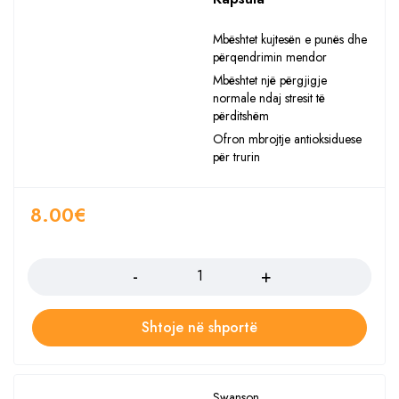
Mbështet kujtesën e punës dhe
përqendrimin mendor
Mbështet një përgjigje
normale ndaj stresit të
përditshëm
Ofron mbrojtje antioksiduese
për trurin
8.00
€
Sasia
Shtoje në shportë
Swanson