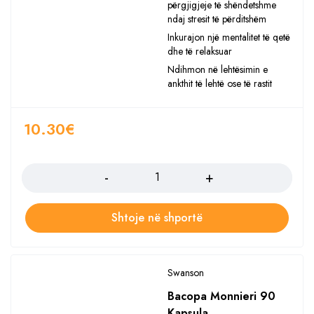
përgjigjeje të shëndetshme
ndaj stresit të përditshëm
Inkurajon një mentalitet të qetë
dhe të relaksuar
Ndihmon në lehtësimin e
ankthit të lehtë ose të rastit
10.30
€
Sasia
Shtoje në shportë
Swanson
Bacopa Monnieri 90
Kapsula