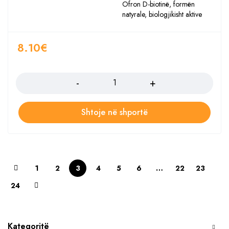
Ofron D-biotinë, formën
natyrale, biologjikisht aktive
8.10
€
Sasia
Shtoje në shportë
1
2
3
4
5
6
…
22
23
24
Kategoritë