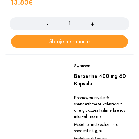
13.80
€
Sasia
Shtoje në shportë
Swanson
Berberine 400 mg 60
Kapsula
Promovon nivele të
shëndetshme të kolesterolit
dhe glukozës tashmë brenda
intervalit normal
Mbështet metabolizmin e
sheqerit në gjak
Mbështet shëndetin