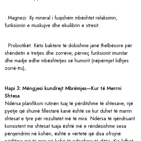
· Magnezi: Ky mineral i fuqishëm mbështet relaksimin,
funksionin e muskujve dhe ekuilibrin e stresit.
· Probiotikët: Këto baktere të dobishme janë thelbësore për
shëndetin e tretjes dhe zorrëve, përveç funksionit imunitar
dhe madje edhe mbështetjes së humorit (nëpërmjet lidhjes
zorrë-tru),
Hapi 3: Mëngjesi kundrejt Mbrëmjes—Kur të Merrni
Shtesa
Ndërsa planifikoni rutinën tuaj të përditshme të shtesave, një
pyetje që shumë fillestarë kanë është se kur duhet të marrin
shtesat e tyre për rezultatet më të mira. Ndërsa të qëndruarit
konsistent me shtesat tuaja është më e rëndësishme sesa
përqendrimi në kohën, është e vërtetë që disa ofrojnë