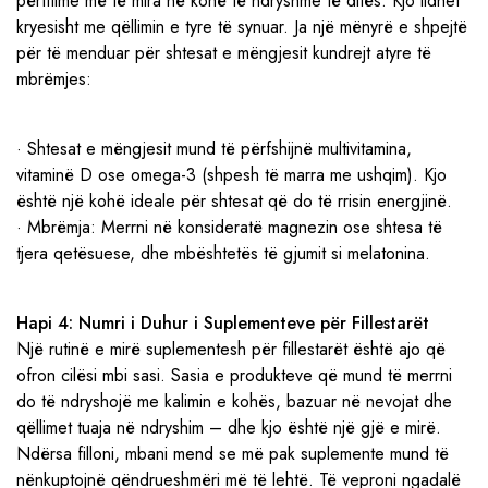
përfitime më të mira në kohë të ndryshme të ditës. Kjo lidhet
kryesisht me qëllimin e tyre të synuar. Ja një mënyrë e shpejtë
për të menduar për shtesat e mëngjesit kundrejt atyre të
mbrëmjes:
· Shtesat e mëngjesit mund të përfshijnë multivitamina,
vitaminë D ose omega-3 (shpesh të marra me ushqim). Kjo
është një kohë ideale për shtesat që do të rrisin energjinë.
· Mbrëmja: Merrni në konsideratë magnezin ose shtesa të
tjera qetësuese, dhe mbështetës të gjumit si melatonina.
Hapi 4: Numri i Duhur i Suplementeve për Fillestarët
Një rutinë e mirë suplementesh për fillestarët është ajo që
ofron cilësi mbi sasi. Sasia e produkteve që mund të merrni
do të ndryshojë me kalimin e kohës, bazuar në nevojat dhe
qëllimet tuaja në ndryshim – dhe kjo është një gjë e mirë.
Ndërsa filloni, mbani mend se më pak suplemente mund të
nënkuptojnë qëndrueshmëri më të lehtë. Të veproni ngadalë