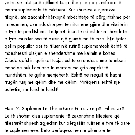
veten se cilat janë qëllimet tuaja dhe pse po planifikoni të
merrni suplemente të caktuara. Kur shumica e njerëzve
fillojnë, ata zakonisht kërkojnë mbështetje të përgjithshme për
mirëqenien, ose ndoshta për të rritur energjinë dhe vitalitetin
e tyre të përditshëm. Të tjerët duan të mbështesin shëndetin
e tyre imunitar ose të nxisin një gjumë më të mirë. Një tjetër
qëllim popullor për të filluar një rutinë suplementesh është të
mbështesni plakjen e shëndetshme me kalimin e kohës.
Cilado qofshin qëllimet tuaja, është e rëndësishme të mbani
mend se nuk keni pse të merreni me çdo aspekt të
mundshëm, të gjitha menjëherë. Është në rregull të hapni
rrugën tuaj me qëllim dhe me qëllim. Mirëqenia është një
udhëtim, në fund të fundit!
Hapi 2: Suplemente Thelbësore Fillestare për Fillestarët
Le të shohim disa suplemente të zakonshme fillestare që
fillestarët shpesh zgjedhin kur përgatitin rutinën e tyre të parë
të suplementeve. Këto përfaqësojnë një pikënisje të