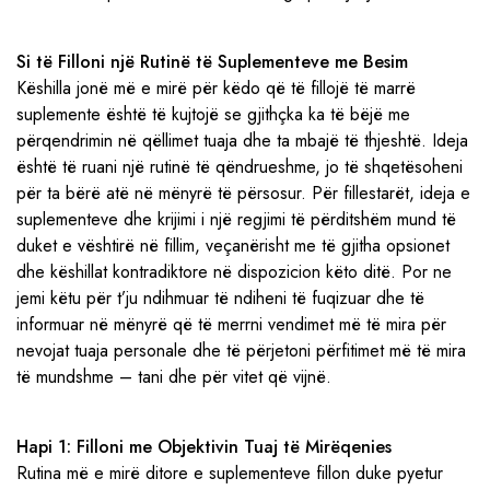
Si të Filloni një Rutinë të Suplementeve me Besim
Këshilla jonë më e mirë për këdo që të fillojë të marrë
suplemente është të kujtojë se gjithçka ka të bëjë me
përqendrimin në qëllimet tuaja dhe ta mbajë të thjeshtë. Ideja
është të ruani një rutinë të qëndrueshme, jo të shqetësoheni
për ta bërë atë në mënyrë të përsosur. Për fillestarët, ideja e
suplementeve dhe krijimi i një regjimi të përditshëm mund të
duket e vështirë në fillim, veçanërisht me të gjitha opsionet
dhe këshillat kontradiktore në dispozicion këto ditë. Por ne
jemi këtu për t’ju ndihmuar të ndiheni të fuqizuar dhe të
informuar në mënyrë që të merrni vendimet më të mira për
nevojat tuaja personale dhe të përjetoni përfitimet më të mira
të mundshme – tani dhe për vitet që vijnë.
Hapi 1: Filloni me Objektivin Tuaj të Mirëqenies
Rutina më e mirë ditore e suplementeve fillon duke pyetur