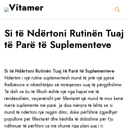
Si të Ndërtoni Rutinën Tuaj
të Parë të Suplementeve
Si të Ndërtoni Rutinën Tuaj të Parë të Suplementeve
Ndërtimi i një rutine suplementesh mund të jetë një pjesë
thelbësore e mbështetjes së mirëqenies suaj të përgjithshme.
Të dish se ku të fillosh është një nga hapat më të
rëndësishëm, veçanërisht për fillestarët që mund të mos kenë
marrë suplemente më parë. Ja disa mënyra të lehta se si
mund të ndërtoni një regjim ditor, duke përfshirë zgjedhjet
popullore për fillestarët dhe këshilla të dobishme për t’ju
ndihmuar të përfitoni sa më shumë nga plani juaj i ri.