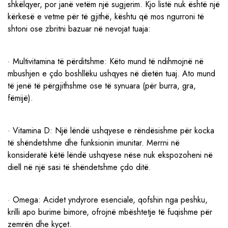
shkëlqyer, por janë vetëm një sugjerim. Kjo listë nuk është një
kërkesë e vetme për të gjithë, kështu që mos ngurroni të
shtoni ose zbritni bazuar në nevojat tuaja:
· Multivitamina të përditshme: Këto mund të ndihmojnë në
mbushjen e çdo boshllëku ushqyes në dietën tuaj. Ato mund
të jenë të përgjithshme ose të synuara (për burra, gra,
fëmijë).
· Vitamina D: Një lëndë ushqyese e rëndësishme për kocka
të shëndetshme dhe funksionin imunitar. Merrni në
konsideratë këtë lëndë ushqyese nëse nuk ekspozoheni në
diell në një sasi të shëndetshme çdo ditë.
· Omega: Acidet yndyrore esenciale, qofshin nga peshku,
krilli apo burime bimore, ofrojnë mbështetje të fuqishme për
zemrën dhe kyçet.