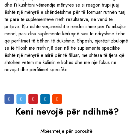
dhe t’i kushtoni vëmendje mënyrës se si reagon trupi juaj
është një mënyrë e shëndetshme për të formuar rutinën tuaj
të parë të suplementeve rreth rezultateve, në vend të
pritjeve. Kjo është veçanërisht e rëndësishme për t’u mbajtur
mend, pasi disa suplemente kërkojnë sasi të ndryshme kohe
që përfitimet të bëhen të dukshme. Shpesh, njerëzit zbulojnë
se të fillosh me rreth një deri në tre suplemente specifike
është një mënyrë e mirë për të filluar, me shtesa të tjera që
shtohen vetëm me kalimin e kohës dhe me një fokus në
nevojat dhe përfitimet specifike.
Keni nevojë për ndihmë?
Mbështetje për porositë: