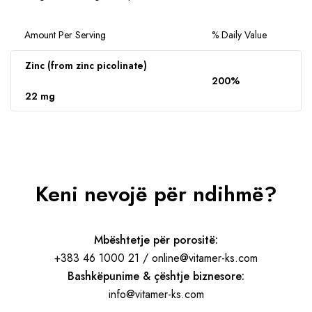
Amount Per Serving
% Daily Value
Zinc (from zinc picolinate)
200%
22 mg
Keni nevojë për ndihmë?
Mbështetje për porositë:
+383 46 1000 21 / online@vitamer-ks.com
Bashkëpunime & çështje biznesore:
info@vitamer-ks.com