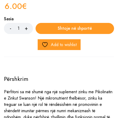
6.00
€
Sasia
Shtoje në shportë
Add to wishlist
Përshkrim
Përfitoni sa më shumë nga një suplement zinku me Pikolinatin
e Zinkut Swanson! Një mikronutrient thelbësor, zinku ka
treguar se luan një rol të rëndësishëm në promovimin e
shëndetit imunitar përmes një numri mekanizmash të
ndryshëm, duke përfshirë zhvillimin dhe funksionin normal të