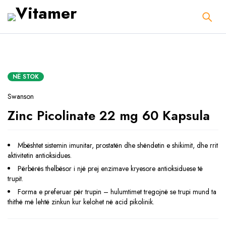
NË STOK
Swanson
Zinc Picolinate 22 mg 60 Kapsula
Mbështet sistemin imunitar, prostatën dhe shëndetin e shikimit, dhe rrit
aktivitetin antioksidues.
Përbërës thelbësor i një prej enzimave kryesore antioksiduese të
trupit.
Forma e preferuar për trupin – hulumtimet tregojnë se trupi mund ta
thithë më lehtë zinkun kur kelohet në acid pikolinik.