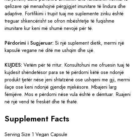
qelizave që menaxhojnë përgjigjet imunitare të lindura dhe
adaptive. Fortifikimi i trupit tuaj me suplemente zinku është
treguar shkencërisht se ofron mbështetje të fuqishme
imunitare kur keni më shumë nevojë për të.
Përdorimi i Sugjeruar:
Si një suplement dietik, merrni një
kapsulë vegane në ditë me ushqim dhe ujë.
KUJDES:
Vetëm për të rritur. Konsultohuni me ofruesin tuaj të
kujdesit shëndetësor para se të përdorni këtë ose ndonjë
produkt tjetër nëse jeni shtatzënë ose ushqeni me gji, merrni
ilaçe ose keni ndonjë gjendje mjekësore. Mbajeni larg
fëmijëve. Mos e përdorni nëse vula është e dëmtuar. Ruajeni
në një vend të freskët dhe të thatë.
Supplement Facts
Serving Size 1 Vegan Capsule