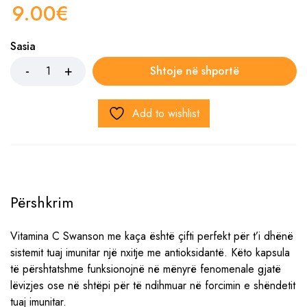
9.00
€
Sasia
Shtoje në shportë
Add to wishlist
Përshkrim
Vitamina C Swanson me kaça është çifti perfekt për t’i dhënë
sistemit tuaj imunitar një nxitje me antioksidantë. Këto kapsula
të përshtatshme funksionojnë në mënyrë fenomenale gjatë
lëvizjes ose në shtëpi për të ndihmuar në forcimin e shëndetit
tuaj imunitar.