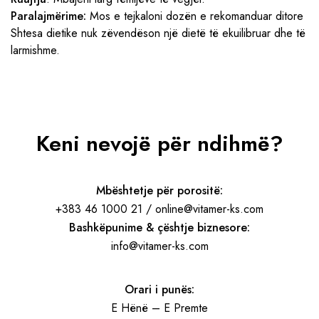
Paralajmërime:
Mos e tejkaloni dozën e rekomanduar ditore
Shtesa dietike nuk zëvendëson një dietë të ekuilibruar dhe të
larmishme.
Keni nevojë për ndihmë?
Mbështetje për porositë:
+383 46 1000 21 / online@vitamer-ks.com
Bashkëpunime & çështje biznesore:
info@vitamer-ks.com
Orari i punës:
E Hënë – E Premte