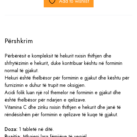
Add to wishlist
Përshkrim
Përbërësit e kompleksit të hekurit nxisin thithjen dhe
shfrytëzimin e hekurit, duke kontribuar kështu në formimin
normal të gjakut.
Hekuri është thelbësor për formimin e gjakut dhe kështu për
furnizimin e duhur të trupit me oksigjen.
Acidi folik luan një rol themelor në formimin e gjakut dhe
është thelbësor për ndarjen e qelizave.
Vitamina C dhe zinku nxisin thithjen e hekurit dhe janë të
rëndësishëm për formimin e qelizave të kuqe të gjakut.
Doza:
1 tabletë në ditë.
Ruajtja
: Mbajeni larg fëmijëve të vegjël.