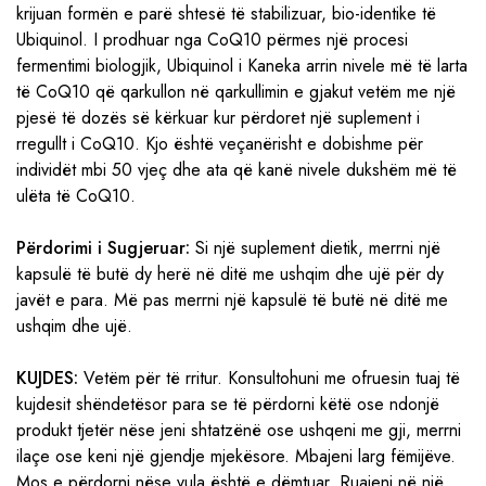
krijuan formën e parë shtesë të stabilizuar, bio-identike të
Ubiquinol. I prodhuar nga CoQ10 përmes një procesi
fermentimi biologjik, Ubiquinol i Kaneka arrin nivele më të larta
të CoQ10 që qarkullon në qarkullimin e gjakut vetëm me një
pjesë të dozës së kërkuar kur përdoret një suplement i
rregullt i CoQ10. Kjo është veçanërisht e dobishme për
individët mbi 50 vjeç dhe ata që kanë nivele dukshëm më të
ulëta të CoQ10.
Përdorimi i Sugjeruar:
Si një suplement dietik, merrni një
kapsulë të butë dy herë në ditë me ushqim dhe ujë për dy
javët e para. Më pas merrni një kapsulë të butë në ditë me
ushqim dhe ujë.
KUJDES:
Vetëm për të rritur. Konsultohuni me ofruesin tuaj të
kujdesit shëndetësor para se të përdorni këtë ose ndonjë
produkt tjetër nëse jeni shtatzënë ose ushqeni me gji, merrni
ilaçe ose keni një gjendje mjekësore. Mbajeni larg fëmijëve.
Mos e përdorni nëse vula është e dëmtuar. Ruajeni në një