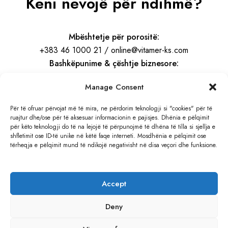
Keni nevojë për ndihmë?
Mbështetje për porositë:
+383 46 1000 21 / online@vitamer-ks.com
Bashkëpunime & çështje biznesore:
info@vitamer-ks.com
Manage Consent
Orari i punës:
Për të ofruar përvojat më të mira, ne përdorim teknologji si "cookies" për të
ruajtur dhe/ose për të aksesuar informacionin e pajisjes. Dhënia e pëlqimit
E Hënë – E Premte
për këto teknologji do të na lejojë të përpunojmë të dhëna të tilla si sjellja e
08:30 – 16:30
shfletimit ose ID-të unike në këtë faqe interneti. Mosdhënia e pëlqimit ose
tërheqja e pëlqimit mund të ndikojë negativisht në disa veçori dhe funksione.
Adresa:
Rruga e Gjilanit, KM 4
Accept
Hajvali, Kosovë
Deny