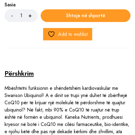
Sasia
Shtoje në shportë
Add to wishlist
Përshkrim
Mbështetni funksionin e shëndetshëm kardiovaskular me
Swanson Ubiquinol! A e dinit se trupi ynë duhet të zbërthejë
CoQ10 për të krijuar një molekulë të përdorshme të quajtur
ubiquinol? Në fakt, mbi 90% e CoQ10 të ruajtur në trup
është në formën e ubiquinol. Kaneka Nutrients, prodhuesi
kryesor në botë i CoQ10 me cilësi farmaceutike, bio-identike,
e njohu këtë dhe pas një dekade kërkimi dhe zhvillimi, ata