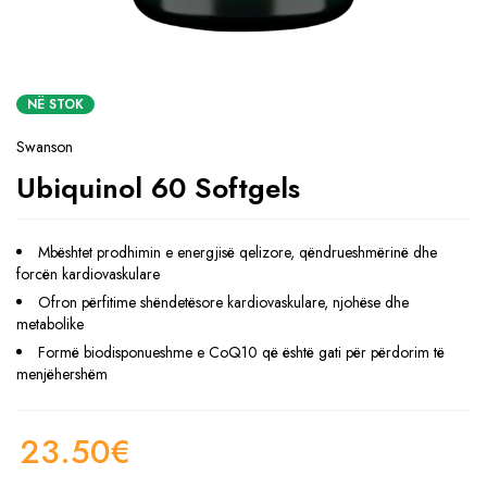
NË STOK
Swanson
Ubiquinol 60 Softgels
Mbështet prodhimin e energjisë qelizore, qëndrueshmërinë dhe
forcën kardiovaskulare
Ofron përfitime shëndetësore kardiovaskulare, njohëse dhe
metabolike
Formë biodisponueshme e CoQ10 që është gati për përdorim të
menjëhershëm
23.50
€