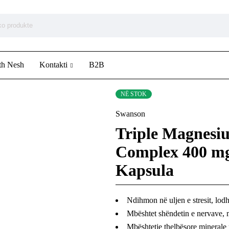
th Nesh
Kontakti
B2B
NË STOK
Swanson
Triple Magnesi
Complex 400 mg
Kapsula
Ndihmon në uljen e stresit, lodh
Mbështet shëndetin e nervave,
Mbështetje thelbësore minerale 