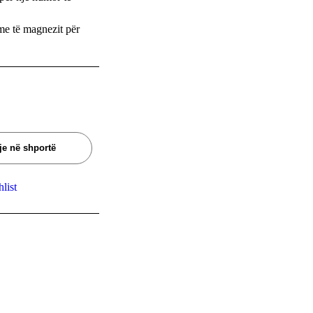
me të magnezit për
je në shportë
list