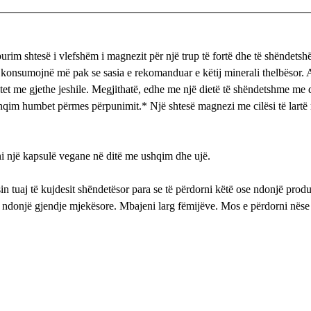
rim shtesë i vlefshëm i magnezit për një trup të fortë dhe të shëndetsh
 konsumojnë më pak se sasia e rekomanduar e këtij minerali thelbësor. 
atet me gjethe jeshile. Megjithatë, edhe me një dietë të shëndetshme me 
hqim humbet përmes përpunimit.* Një shtesë magnezi me cilësi të lartë
ni një kapsulë vegane në ditë me ushqim dhe ujë.
n tuaj të kujdesit shëndetësor para se të përdorni këtë ose ndonjë produk
ni ndonjë gjendje mjekësore. Mbajeni larg fëmijëve. Mos e përdorni nëse