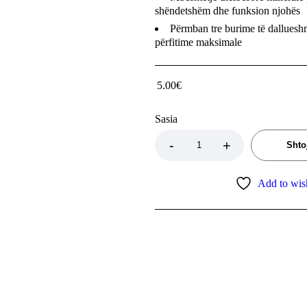
shëndetshëm dhe funksion njohës
Përmban tre burime të dalluesh
përfitime maksimale
5.00
€
Sasia
Shto
Add to wish