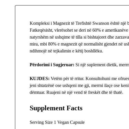
Kompleksi i Magnezit të Trefishtë Swanson është një bu
Fatkeqësisht, vlerësohet se deri në 60% e amerikanëve
natyrshëm në ushqime të tilla si bishtajoret dhe zarzav
mira, mbi 80% e magnezit që normalisht gjendet në us
ndihmojë në tejkalimin e këtij boshllëku.
Përdorimi i Sugjeruar:
Si një suplement dietik, merr
KUJDES:
Vetëm për të rritur. Konsultohuni me ofruesi
jeni shtatzënë ose ushqeni me gji, merrni ilaçe ose ke
dëmtuar. Ruajeni në një vend të freskët dhe të thatë.
Supplement Facts
Serving Size 1 Vegan Capsule