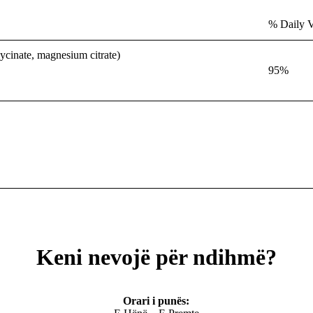
% Daily V
inate, magnesium citrate)
95%
Keni nevojë për ndihmë?
Orari i punës: