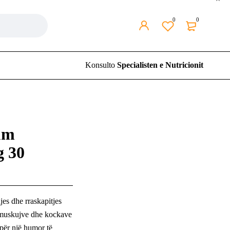
0
0
Konsulto
Specialisten e Nutricionit
um
 30
jes dhe rraskapitjes
 muskujve dhe kockave
për një humor të