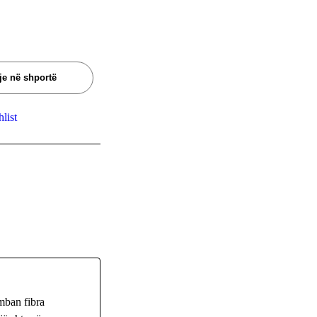
je në shportë
list
mban fibra