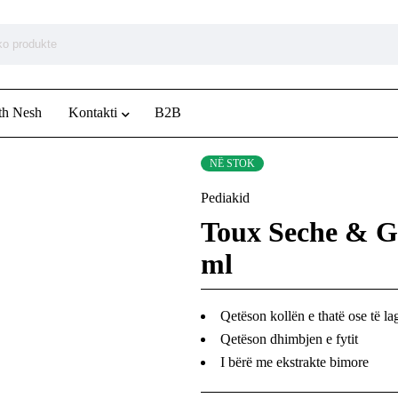
th Nesh
Kontakti
B2B
NË STOK
Pediakid
Toux Seche & G
ml
Qetëson kollën e thatë ose të la
Qetëson dhimbjen e fytit
I bërë me ekstrakte bimore