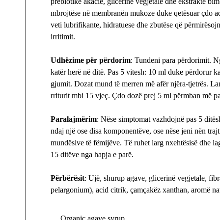
prebiotike akacie, glicerinë vegjetale dhe ekstrakte bimo
mbrojtëse në membranën mukoze duke qetësuar çdo acar
veti lubrifikante, hidratuese dhe zbutëse që përmirësoj
irritimit.
Udhëzime për përdorim
: Tundeni para përdorimit. N
katër herë në ditë. Pas 5 vitesh: 10 ml duke përdorur k
gjumit. Dozat mund të merren më afër njëra-tjetrës. L
rriturit mbi 15 vjeç. Çdo dozë prej 5 ml përmban më pa
Paralajmërim
: Nëse simptomat vazhdojnë pas 5 ditësh
ndaj një ose disa komponentëve, ose nëse jeni nën traj
mundësive të fëmijëve. Të ruhet larg nxehtësisë dhe la
15 ditëve nga hapja e parë.
Përbërësit
: Ujë, shurup agave, glicerinë vegjetale, fib
pelargonium), acid citrik, çamçakëz xanthan, aromë nat
Organic agave syrup