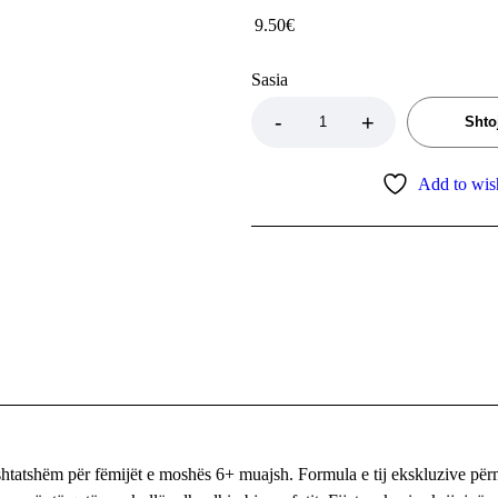
9.50
€
Sasia
Shto
Add to wish
tatshëm për fëmijët e moshës 6+ muajsh. Formula e tij ekskluzive për