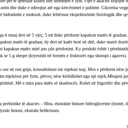
re për të qetësuar kollën dhe dhimbjen e fytit. Fijet e akacies krijojnë n
im dhe duke e mbrojtur atë nga kërcënimet e jashtme. Glicerina vegj
në hidratimin e mukusit, duke lehtësuar ekspektorimin fiziologjik dhe qe
ga 6 muaj deri në 5 vjeç: 5 ml duke përdorur kapakun matës të graduar, 
apakun matës të graduar, dy deri në katër herë në ditë, duke marrë dozën
ani kapakun matës mirë pas çdo përdorimi. Ky produkt është i përshtats
k se 1 g sheqer (kryesisht në formën e fruktozës nga shurupi i agaves).
 ose në rast gripi, konsultohuni me mjekun tuaj. Mos e përdorni nëse je
tim mjekësor për fytin, përveç nëse këshillohet nga një mjek.Mbajeni ja
gështisë. Më e mira para datës së skadencës. Ruhet në frigorifer dhe pë
ra prebiotike të akacies – fibra, ekstrakte bimore hidroglicerine (trumë, d
yrale limoni, ekstrakt helikrisum.