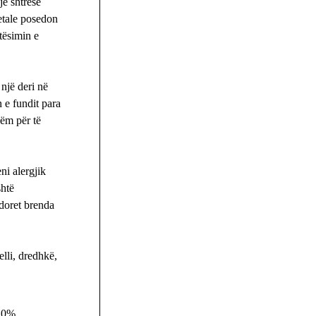
jë shtresë
etale posedon
tësimin e
një deri në
 e fundit para
hëm për të
ni alergjik
shtë
rdoret brenda
elli, dredhkë,
20%