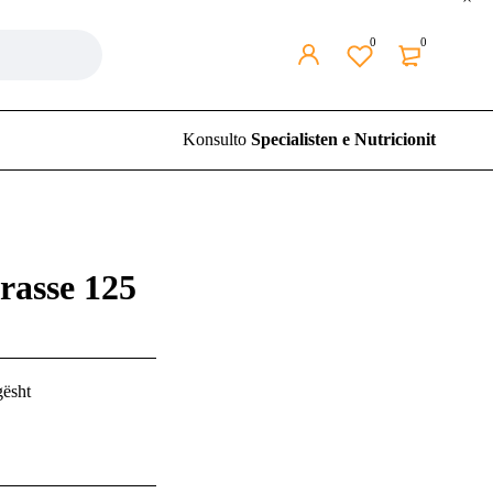
0
0
Konsulto
Specialisten e Nutricionit
rasse 125
gësht