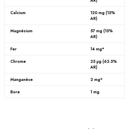
AR)
Calcium
120 mg (15%
AR)
Magnésium
57 mg (15%
AR)
Fer
14 mg*
Chrome
25 µg (62.5%
AR)
Manganèse
2 mg*
Bore
1 mg