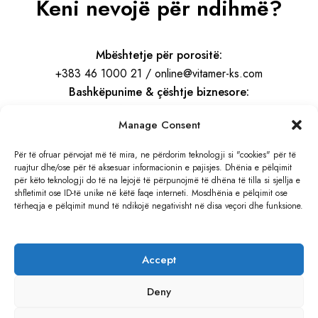
Keni nevojë për ndihmë?
Mbështetje për porositë:
+383 46 1000 21 / online@vitamer-ks.com
Bashkëpunime & çështje biznesore:
info@vitamer-ks.com
Manage Consent
Orari i punës:
Për të ofruar përvojat më të mira, ne përdorim teknologji si "cookies" për të
ruajtur dhe/ose për të aksesuar informacionin e pajisjes. Dhënia e pëlqimit
E Hënë – E Premte
për këto teknologji do të na lejojë të përpunojmë të dhëna të tilla si sjellja e
08:30 – 16:30
shfletimit ose ID-të unike në këtë faqe interneti. Mosdhënia e pëlqimit ose
tërheqja e pëlqimit mund të ndikojë negativisht në disa veçori dhe funksione.
Adresa:
Rruga e Gjilanit, KM 4
Accept
Hajvali, Kosovë
Deny