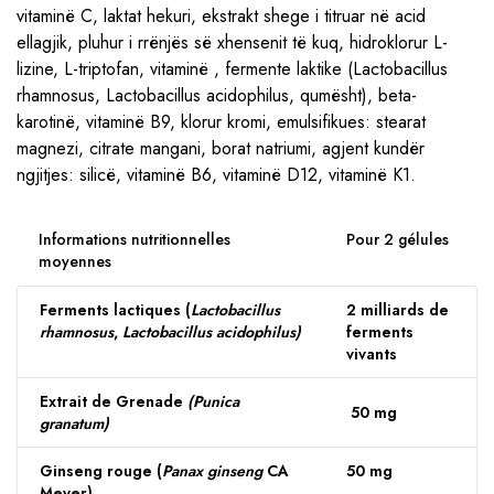
vitaminë C, laktat hekuri, ekstrakt shege i titruar në acid
ellagjik, pluhur i rrënjës së xhensenit të kuq, hidroklorur L-
lizine, L-triptofan, vitaminë , fermente laktike (Lactobacillus
rhamnosus, Lactobacillus acidophilus, qumësht), beta-
karotinë, vitaminë B9, klorur kromi, emulsifikues: stearat
magnezi, citrate mangani, borat natriumi, agjent kundër
ngjitjes: silicë, vitaminë B6, vitaminë D12, vitaminë K1.
Informations nutritionnelles
Pour 2 gélules
moyennes
Ferments lactiques (
Lactobacillus
2 milliards de
rhamnosus
,
Lactobacillus acidophilus)
ferments
vivants
Extrait de Grenade
(Punica
50 mg
granatum)
Ginseng rouge (
Panax ginseng
CA
50 mg
Meyer)