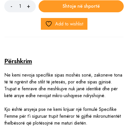
Shtoje në shportë
Add to wishlist
Përshkrim
Ne kemi nevoja specifike sipas moshës sonë, zakoneve tona
të të ngrënit dhe stilit të jetesës, por edhe sipas gjinisë.
Trupat e femrave dhe meshkujve nuk janë identikë dhe për
këtë arsye edhe nevojat mikro-ushqyese ndryshojnë.
Kjo është arsyeja pse ne kemi krijuar një formulë Specifike
Femme për t’i siguruar trupit femëror të gjithë mikronutrientët
thelbësorë që plotësojnë me maturi dietën.