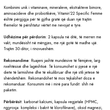
Kombinimi unik i vitaminave, mineraleve, ekstrakteve bimore,
aminoacideve dhe probiotikëve, Vitamin’22 Specific Femme
është përgjigja për të gjitha gratë që duan një trajtim
themelor të përshtatur vërtet me nevojat e tyre.
Udhëzime për përdorim
: 2 kapsula në ditë, të merren me
vakt, mundësisht në mëngjes, me një gotë të madhe ujë.
Trajtim 30-ditor, i rinovueshëm.
Rekomandime
: Ruajeni jashtë mundësive të fëmijëve, larg
nxehtësisë dhe lagështisë. Të konsumohet si pjesë e një
diete të larmishme dhe të ekuilibruar dhe një stili jetese të
shëndetshëm. Rekomandohet të mos tejkalohet doza e
rekomanduar. Konsumimi më i mirë para fundit: shih në
paketim.
Përbërësit
: karbonat kalciumi, kapsula vegjetale (HPMC,
ngjyrosja: kompleksi i bakrit të klorofilinave), oksid magnezi,