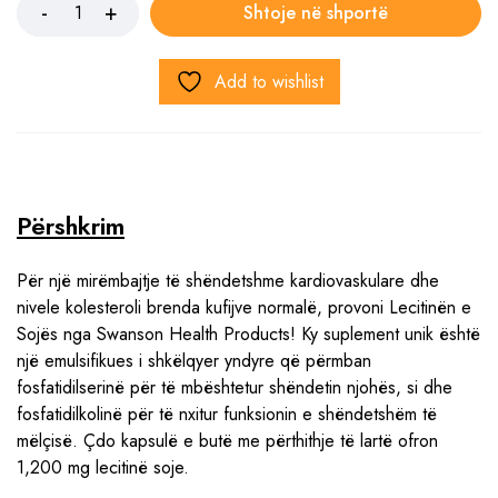
Shtoje në shportë
Add to wishlist
Përshkrim
Për një mirëmbajtje të shëndetshme kardiovaskulare dhe
nivele kolesteroli brenda kufijve normalë, provoni Lecitinën e
Sojës nga Swanson Health Products! Ky suplement unik është
një emulsifikues i shkëlqyer yndyre që përmban
fosfatidilserinë për të mbështetur shëndetin njohës, si dhe
fosfatidilkolinë për të nxitur funksionin e shëndetshëm të
mëlçisë. Çdo kapsulë e butë me përthithje të lartë ofron
1,200 mg lecitinë soje.