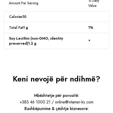
% Daily
Amount Per Serving
Value
Calories
10
Total Fat
1 g
1%
Soy Lecithin (non-GMO, identity
*
preserved)
1.2 g
Keni nevojë për ndihmë?
Mbështetje për porositë:
+383 46 1000 21 / online@vitamer-ks.com
Bashkëpunime & çështje biznesore: