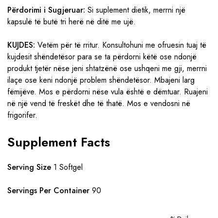
Përdorimi i Sugjeruar:
Si suplement dietik, merrni një
kapsulë të butë tri herë në ditë me ujë.
KUJDES:
Vetëm për të rritur. Konsultohuni me ofruesin tuaj të
kujdesit shëndetësor para se ta përdorni këtë ose ndonjë
produkt tjetër nëse jeni shtatzënë ose ushqeni me gji, merrni
ilaçe ose keni ndonjë problem shëndetësor. Mbajeni larg
fëmijëve. Mos e përdorni nëse vula është e dëmtuar. Ruajeni
në një vend të freskët dhe të thatë. Mos e vendosni në
frigorifer.
Supplement Facts
Serving Size
1 Softgel
Servings Per Container
90