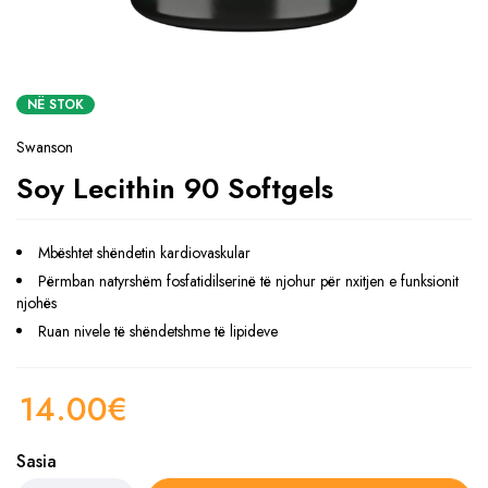
NË STOK
Swanson
Soy Lecithin 90 Softgels
Mbështet shëndetin kardiovaskular
Përmban natyrshëm fosfatidilserinë të njohur për nxitjen e funksionit
njohës
Ruan nivele të shëndetshme të lipideve
14.00
€
Sasia