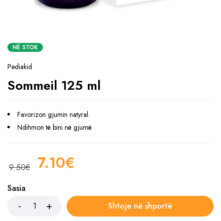
NË STOK
Pediakid
Sommeil 125 ml
Favorizon gjumin natyral.
Ndihmon të bini në gjumë
7.10
€
9.50
€
Sasia
Shtoje në shportë