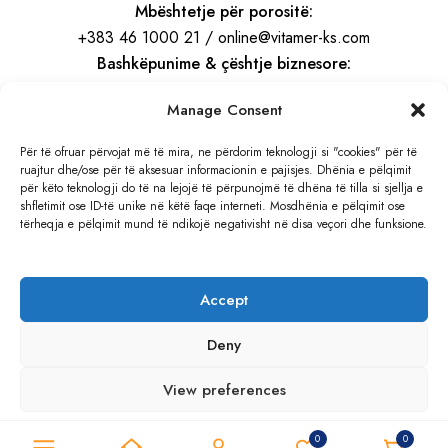
Mbështetje për porositë:
+383 46 1000 21 / online@vitamer-ks.com
Bashkëpunime & çështje biznesore:
info@vitamer-ks.com
Manage Consent
Orari i punës:
Për të ofruar përvojat më të mira, ne përdorim teknologji si "cookies" për të
ruajtur dhe/ose për të aksesuar informacionin e pajisjes. Dhënia e pëlqimit
E Hënë – E Premte
për këto teknologji do të na lejojë të përpunojmë të dhëna të tilla si sjellja e
08:30 – 16:30
shfletimit ose ID-të unike në këtë faqe interneti. Mosdhënia e pëlqimit ose
tërheqja e pëlqimit mund të ndikojë negativisht në disa veçori dhe funksione.
Adresa:
Rruga e Gjilanit, KM 4
Accept
Hajvali, Kosovë
Deny
View preferences
© 2026 VITAMER
0
0