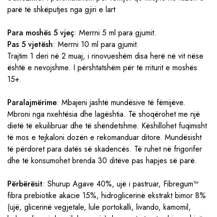
parë të shkëputjes nga gjiri e lart
Para moshës 5 vjeç
: Merrni 5 ml para gjumit.
Pas 5 vjetësh
: Merrni 10 ml para gjumit.
Trajtim 1 deri në 2 muaj, i rinovueshëm disa herë në vit nëse
është e nevojshme. I përshtatshëm për të rriturit e moshës
15+.
Paralajmërime
: Mbajeni jashtë mundësive të fëmijëve.
Mbroni nga nxehtësia dhe lagështia. Të shoqërohet me një
dietë të ekuilibruar dhe të shëndetshme. Këshillohet fuqimisht
të mos e tejkaloni dozën e rekomanduar ditore. Mundësisht
të përdoret para datës së skadencës. Të ruhet në frigorifer
dhe të konsumohet brenda 30 ditëve pas hapjes së parë.
Përbërësit
: Shurup Agave 40%, ujë i pastruar, Fibregum™
fibra prebiotike akacie 15%, hidroglicerinë ekstrakt bimor 8%
(ujë, glicerinë vegjetale, lule portokalli, livando, kamomil,