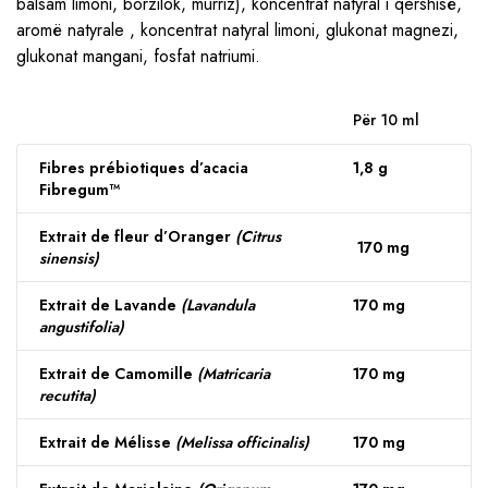
balsam limoni, borzilok, murriz), koncentrat natyral i qershisë,
aromë natyrale , koncentrat natyral limoni, glukonat magnezi,
glukonat mangani, fosfat natriumi.
Për 10 ml
Fibres prébiotiques d’acacia
1,8 g
Fibregum™
Extrait de fleur d’Oranger
(Citrus
170 mg
sinensis)
Extrait de Lavande
(Lavandula
170 mg
angustifolia)
Extrait de Camomille
(Matricaria
170 mg
recutita)
Extrait de Mélisse
(Melissa officinalis)
170 mg