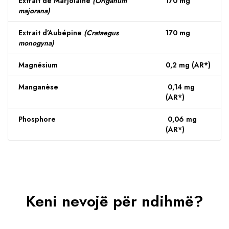
Extrait de Marjolaine
(Origanum
170 mg
majorana)
Extrait d’Aubépine
(Crataegus
170 mg
monogyna)
Magnésium
0,2 mg (AR*)
Manganèse
0,14 mg
(AR*)
Phosphore
0,06 mg
(AR*)
Keni nevojë për ndihmë?