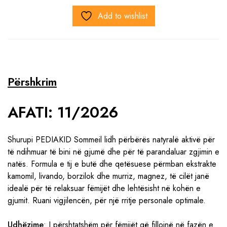
Add to wishlist
Përshkrim
AFATI: 11/2026
Shurupi PEDIAKID Sommeil lidh përbërës natyralë aktivë për
të ndihmuar të bini në gjumë dhe për të parandaluar zgjimin e
natës. Formula e tij e butë dhe qetësuese përmban ekstrakte
kamomil, livando, borzilok dhe murriz, magnez, të cilët janë
idealë për të relaksuar fëmijët dhe lehtësisht në kohën e
gjumit. Ruani vigjilencën, për një rritje personale optimale.
Udhëzime
: I përshtatshëm për fëmijët që fillojnë në fazën e