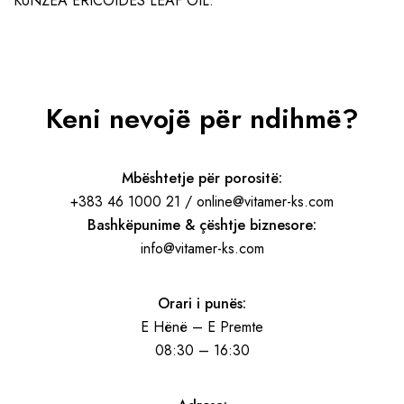
KUNZEA ERICOIDES LEAF OIL.
Keni nevojë për ndihmë?
Mbështetje për porositë:
+383 46 1000 21 / online@vitamer-ks.com
Bashkëpunime & çështje biznesore:
info@vitamer-ks.com
Orari i punës:
E Hënë – E Premte
08:30 – 16:30