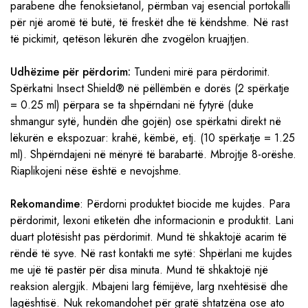
parabene dhe fenoksietanol, përmban vaj esencial portokalli
për një aromë të butë, të freskët dhe të këndshme. Në rast
të pickimit, qetëson lëkurën dhe zvogëlon kruajtjen.
Udhëzime për përdorim:
Tundeni mirë para përdorimit.
Spërkatni Insect Shield® në pëllëmbën e dorës (2 spërkatje
= 0.25 ml) përpara se ta shpërndani në fytyrë (duke
shmangur sytë, hundën dhe gojën) ose spërkatni direkt në
lëkurën e ekspozuar: krahë, këmbë, etj. (10 spërkatje = 1.25
ml). Shpërndajeni në mënyrë të barabartë. Mbrojtje 8-orëshe.
Riaplikojeni nëse është e nevojshme.
Rekomandime
: Përdorni produktet biocide me kujdes. Para
përdorimit, lexoni etiketën dhe informacionin e produktit. Lani
duart plotësisht pas përdorimit. Mund të shkaktojë acarim të
rëndë të syve. Në rast kontakti me sytë: Shpërlani me kujdes
me ujë të pastër për disa minuta. Mund të shkaktojë një
reaksion alergjik. Mbajeni larg fëmijëve, larg nxehtësisë dhe
lagështisë. Nuk rekomandohet për gratë shtatzëna ose ato