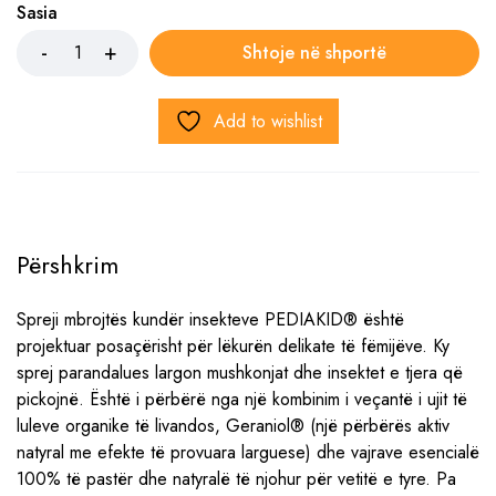
Sasia
Shtoje në shportë
Add to wishlist
Përshkrim
Spreji mbrojtës kundër insekteve PEDIAKID® është
projektuar posaçërisht për lëkurën delikate të fëmijëve. Ky
sprej parandalues ​​largon mushkonjat dhe insektet e tjera që
pickojnë. Është i përbërë nga një kombinim i veçantë i ujit të
luleve organike të livandos, Geraniol® (një përbërës aktiv
natyral me efekte të provuara larguese) dhe vajrave esencialë
100% të pastër dhe natyralë të njohur për vetitë e tyre. Pa