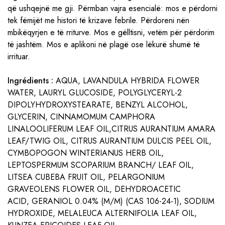
që ushqejnë me gji. Përmban vajra esencialë: mos e përdorni
tek fëmijët me histori të krizave febrile. Përdoreni nën
mbikëqyrjen e të rriturve. Mos e gëlltisni, vetëm për përdorim
të jashtëm. Mos e aplikoni në plagë ose lëkurë shumë të
irrituar.
Ingrédients :
AQUA, LAVANDULA HYBRIDA FLOWER
WATER, LAURYL GLUCOSIDE, POLYGLYCERYL-2
DIPOLYHYDROXYSTEARATE, BENZYL ALCOHOL,
GLYCERIN, CINNAMOMUM CAMPHORA
LINALOOLIFERUM LEAF OIL,CITRUS AURANTIUM AMARA
LEAF/TWIG OIL, CITRUS AURANTIUM DULCIS PEEL OIL,
CYMBOPOGON WINTERIANUS HERB OIL,
LEPTOSPERMUM SCOPARIUM BRANCH/ LEAF OIL,
LITSEA CUBEBA FRUIT OIL, PELARGONIUM
GRAVEOLENS FLOWER OIL, DEHYDROACETIC
ACID, GERANIOL 0.04% (M/M) (CAS 106-24-1), SODIUM
HYDROXIDE, MELALEUCA ALTERNIFOLIA LEAF OIL,