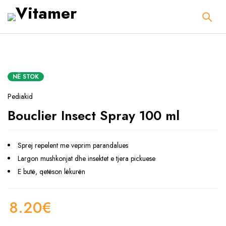
NË STOK
Pediakid
Bouclier Insect Spray 100 ml
Sprej repelent me veprim parandalues
Largon mushkonjat dhe insektet e tjera pickuese
E butë, qetëson lëkurën
8.20
€