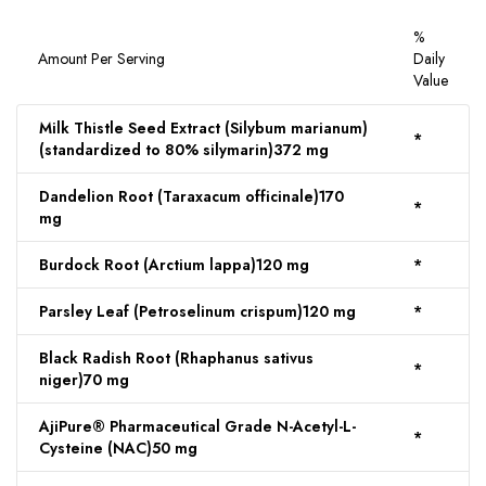
%
Amount Per Serving
Daily
Value
Milk Thistle Seed Extract (Silybum marianum)
*
(standardized to 80% silymarin)
372 mg
Dandelion Root (Taraxacum officinale)
170
*
mg
Burdock Root (Arctium lappa)
120 mg
*
Parsley Leaf (Petroselinum crispum)
120 mg
*
Black Radish Root (Rhaphanus sativus
*
niger)
70 mg
AjiPure® Pharmaceutical Grade N-Acetyl-L-
*
Cysteine (NAC)
50 mg