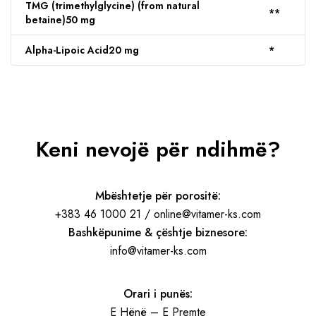
TMG (trimethylglycine) (from natural
**
betaine)
50 mg
Alpha-Lipoic Acid
20 mg
*
Keni nevojë për ndihmë?
Mbështetje për porositë:
+383 46 1000 21 / online@vitamer-ks.com
Bashkëpunime & çështje biznesore:
info@vitamer-ks.com
Orari i punës:
E Hënë – E Premte