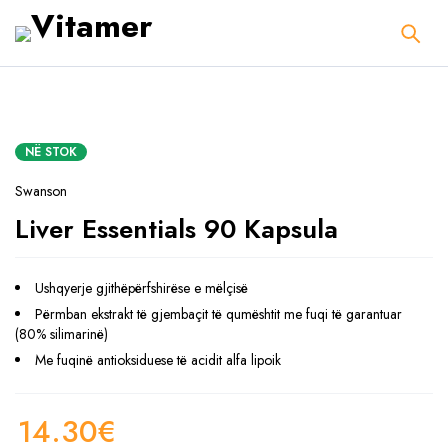
NË STOK
Swanson
Liver Essentials 90 Kapsula
Ushqyerje gjithëpërfshirëse e mëlçisë
Përmban ekstrakt të gjembaçit të qumështit me fuqi të garantuar
(80% silimarinë)
Me fuqinë antioksiduese të acidit alfa lipoik
14.30
€