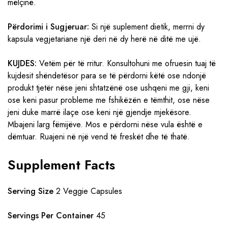
mëlçinë.
Përdorimi i Sugjeruar:
Si një suplement dietik, merrni dy
kapsula vegjetariane një deri në dy herë në ditë me ujë.
KUJDES:
Vetëm për të rritur. Konsultohuni me ofruesin tuaj të
kujdesit shëndetësor para se të përdorni këtë ose ndonjë
produkt tjetër nëse jeni shtatzënë ose ushqeni me gji, keni
ose keni pasur probleme me fshikëzën e tëmthit, ose nëse
jeni duke marrë ilaçe ose keni një gjendje mjekësore.
Mbajeni larg fëmijëve. Mos e përdorni nëse vula është e
dëmtuar. Ruajeni në një vend të freskët dhe të thatë.
Supplement Facts
Serving Size
2 Veggie Capsules
Servings Per Container
45