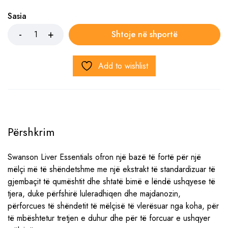
Sasia
Shtoje në shportë
Add to wishlist
Përshkrim
Swanson Liver Essentials ofron një bazë të fortë për një
mëlçi më të shëndetshme me një ekstrakt të standardizuar të
gjembaçit të qumështit dhe shtatë bimë e lëndë ushqyese të
tjera, duke përfshirë luleradhiqen dhe majdanozin,
përforcues të shëndetit të mëlçisë të vlerësuar nga koha, për
të mbështetur tretjen e duhur dhe për të forcuar e ushqyer