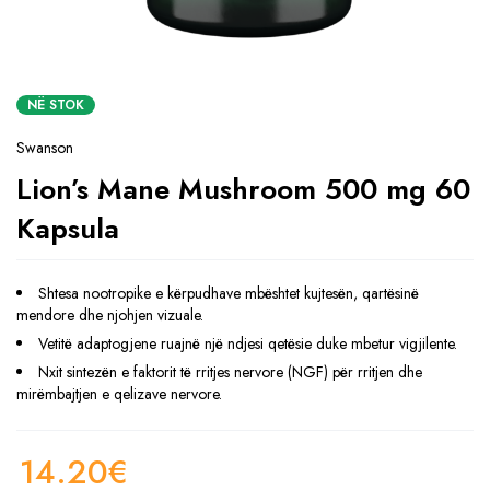
NË STOK
Swanson
Lion’s Mane Mushroom 500 mg 60
Kapsula
Shtesa nootropike e kërpudhave mbështet kujtesën, qartësinë
mendore dhe njohjen vizuale.
Vetitë adaptogjene ruajnë një ndjesi qetësie duke mbetur vigjilente.
Nxit sintezën e faktorit të rritjes nervore (NGF) për rritjen dhe
mirëmbajtjen e qelizave nervore.
14.20
€