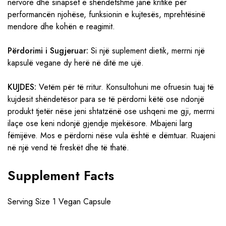
nervore dhe sinapset e shëndetshme janë kritike për
performancën njohëse, funksionin e kujtesës, mprehtësinë
mendore dhe kohën e reagimit.
Përdorimi i Sugjeruar:
Si një suplement dietik, merrni një
kapsulë vegane dy herë në ditë me ujë.
KUJDES:
Vetëm për të rritur. Konsultohuni me ofruesin tuaj të
kujdesit shëndetësor para se të përdorni këtë ose ndonjë
produkt tjetër nëse jeni shtatzënë ose ushqeni me gji, merrni
ilaçe ose keni ndonjë gjendje mjekësore. Mbajeni larg
fëmijëve. Mos e përdorni nëse vula është e dëmtuar. Ruajeni
në një vend të freskët dhe të thatë.
Supplement Facts
Serving Size 1 Vegan Capsule