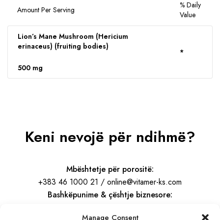
% Daily
Amount Per Serving
Value
Lion’s Mane Mushroom (Hericium
erinaceus) (fruiting bodies)
*
500 mg
Keni nevojë për ndihmë?
Mbështetje për porositë:
+383 46 1000 21 / online@vitamer-ks.com
Bashkëpunime & çështje biznesore:
info@vitamer-ks.com
Manage Consent