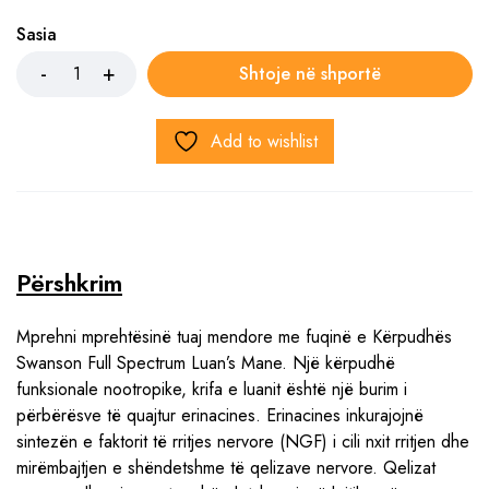
Sasia
Shtoje në shportë
Add to wishlist
Përshkrim
Mprehni mprehtësinë tuaj mendore me fuqinë e Kërpudhës
Swanson Full Spectrum Luan’s Mane. Një kërpudhë
funksionale nootropike, krifa e luanit është një burim i
përbërësve të quajtur erinacines. Erinacines inkurajojnë
sintezën e faktorit të rritjes nervore (NGF) i cili nxit rritjen dhe
mirëmbajtjen e shëndetshme të qelizave nervore. Qelizat