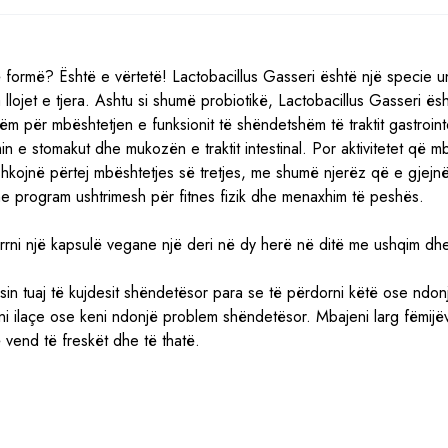
 formë? Është e vërtetë! Lactobacillus Gasseri është një specie u
a llojet e tjera. Ashtu si shumë probiotikë, Lactobacillus Gasseri ës
m për mbështetjen e funksionit të shëndetshëm të traktit gastroint
min e stomakut dhe mukozën e traktit intestinal. Por aktivitetet që m
 shkojnë përtej mbështetjes së tretjes, me shumë njerëz që e gjejnë
e program ushtrimesh për fitnes fizik dhe menaxhim të peshës.
errni një kapsulë vegane një deri në dy herë në ditë me ushqim dhe
sin tuaj të kujdesit shëndetësor para se të përdorni këtë ose ndon
rni ilaçe ose keni ndonjë problem shëndetësor. Mbajeni larg fëmij
 vend të freskët dhe të thatë.