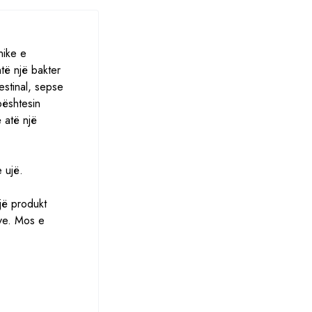
nike e
htë një bakter
estinal, sepse
bështesin
 atë një
 ujë.
jë produkt
ëve. Mos e