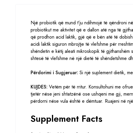
Një probiotik që mund t’ju ndihmojë të qëndroni në
probiotikut me aktivitet që e dallon atë nga të gjith
që prodhon acid laktik, gjë që e bën atë të dobishë
acidi laktik siguron mbrojtje të vlefshme për rreshti
shëndetin e këtij aleati mikroskopik të gjithanshëm
shtesë të vlefshme në një dietë të shëndetshme dh
Përdorimi i Sugjeruar:
Si një suplement dietik, m
KUJDES:
Vetëm për të rritur. Konsultohuni me ofrue
tjetër nëse jeni shtatzënë ose ushqeni me gji, mer
përdorni nëse vula është e dëmtuar. Ruajeni në një
Supplement Facts