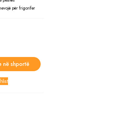
e peshës
evojë për frigorifer
e në shportë
hlist