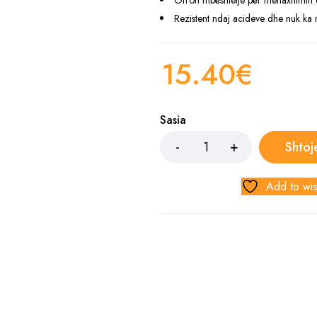
Ofron mbështetje për menaxhimin 
Rezistent ndaj acideve dhe nuk ka n
15.40
€
Sasia
Shtoj
Add to wis