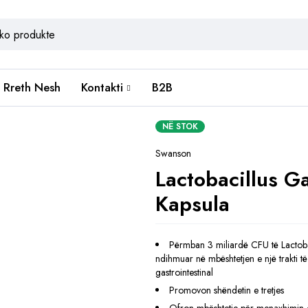
Rreth Nesh
Kontakti
B2B
NË STOK
Swanson
Lactobacillus G
Kapsula
Përmban 3 miliardë CFU të Lactobac
ndihmuar në mbështetjen e një trakti 
gastrointestinal
Promovon shëndetin e tretjes