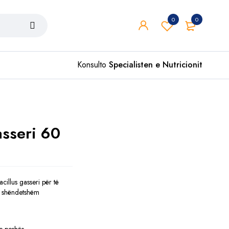
0
0
Konsulto
Specialisten e Nutricionit
asseri 60
illus gasseri për të
të shëndetshëm