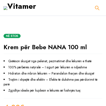
NË STOK
Krem për Bebe NANA 100 ml
Qetëson skuqjet nga pelenat, pezmatimet dhe lëkurën e thatë
100% përbërës natyralë – I sigurt për lëkurën e ndjeshme
Hidraton dhe mbron lëkurën – Parandalon tharjen dhe skuqjet
Trajtim i shpejtë dhe efektiv – Efekte të dukshme pas përdorimit të
parë
Zgjidhje ideale për kujdesin e lëkurës së foshnjës tuaj