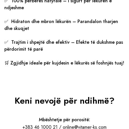
✅ 100% përbërës natyralë – I sigurt për lëkurën e
ndjeshme
✅ Hidraton dhe mbron lëkurën – Parandalon tharjen
dhe skuqjet
✅ Trajtim i shpejtë dhe efektiv – Efekte të dukshme pas
përdorimit të parë
🛒 Zgjidhje ideale për kujdesin e lëkurës së foshnjës tuaj!
Keni nevojë për ndihmë?
Mbështetje për porositë:
+383 46 1000 21 / online@vitamer-ks.com