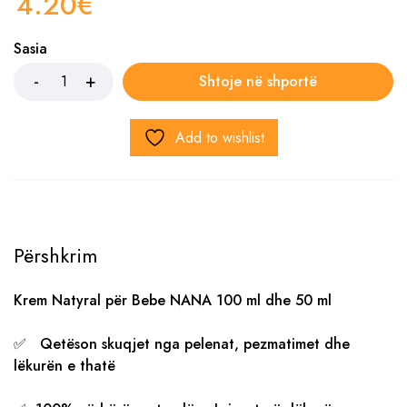
4.20
€
Sasia
Shtoje në shportë
Add to wishlist
Përshkrim
Krem Natyral për Bebe NANA 100 ml dhe 50 ml
✅ Qetëson skuqjet nga pelenat, pezmatimet dhe
lëkurën e thatë