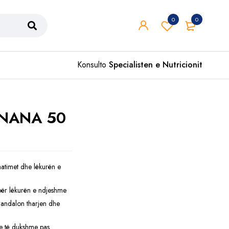
0
0
Konsulto
Specialisten e Nutricionit
 NANA 50
atimet dhe lëkurën e
për lëkurën e ndjeshme
andalon tharjen dhe
kte të dukshme pas