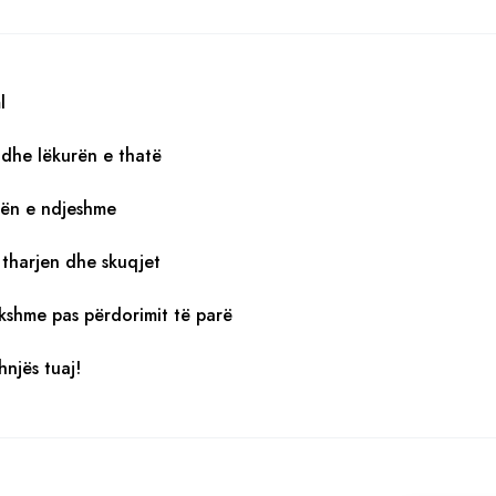
l
dhe lëkurën e thatë
rën e ndjeshme
tharjen dhe skuqjet
ukshme pas përdorimit të parë
hnjës tuaj!