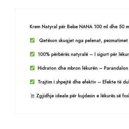
Krem Natyral për Bebe NANA 100 ml dhe 50 m
Qetëson skuqjet nga pelenat, pezmatimet 
100% përbërës natyralë – I sigurt për lëku
Hidraton dhe mbron lëkurën – Parandalon 
Trajtim i shpejtë dhe efektiv – Efekte të d
Zgjidhje ideale për kujdesin e lëkurës së fos