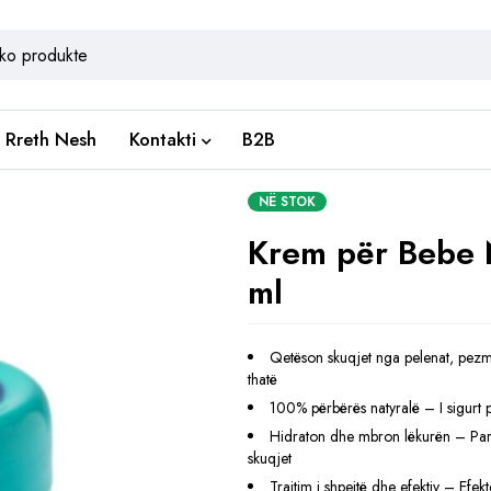
Rreth Nesh
Kontakti
B2B
NË STOK
Krem për Bebe
ml
Qetëson skuqjet nga pelenat, pezm
thatë
100% përbërës natyralë – I sigurt 
Hidraton dhe mbron lëkurën – Par
skuqjet
Trajtim i shpejtë dhe efektiv – Efe