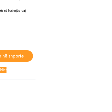
ës së foshnjës tuaj
e në shportë
hlist