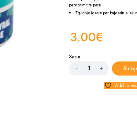
përdorimit të parë
Zgjidhje ideale për kujdesin e lëkur
3.00
€
Sasia
Shtoj
Add to wis