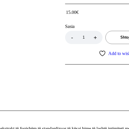
15.00
€
Sasia
Shto
Add to wish
akt të fuqishëm të standardizuar të kësaj bime të lashtë intimiteti 