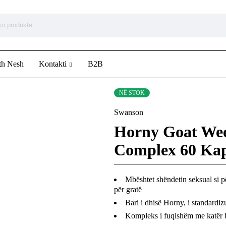
th Nesh
Kontakti
B2B
NË STOK
Swanson
Horny Goat We
Complex 60 Kap
Mbështet shëndetin seksual si p
për gratë
Bari i dhisë Horny, i standardi
Kompleks i fuqishëm me katër 