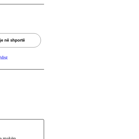
je në shportë
list
me makën,