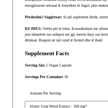
energjizuesin seksual të Amerikës së Jugut, plus muku
Përdorimi i Sugjeruar:
Si një suplement dietik, merr
KUJDES:
Vetëm për të rritur. Konsultohuni me ofruesi
jeni shtatzënë ose ushqeni me gji, merrni ilaçe ose ken
dëmtuar. Ruajeni në një vend të freskët dhe të thatë.
Supplement Facts
Serving Size
2 Vegan Capsule
Servings Per Container
30
Amount Per Serving
Horny Goat Weed Extract – 500 mg*