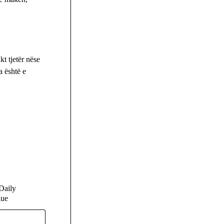
t tjetër nëse
a është e
Daily
lue