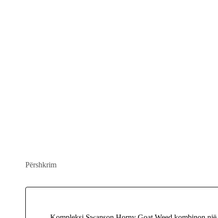
Përshkrim
Kompleksi Swanson Horny Goat Weed kombinon një ekstr