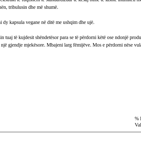
nën, tribulusin dhe më shumë.
ni dy kapsula vegane në ditë me ushqim dhe ujë.
n tuaj të kujdesit shëndetësor para se të përdorni këtë ose ndonjë produk
i një gjendje mjekësore. Mbajeni larg fëmijëve. Mos e përdorni nëse vul
% 
Va