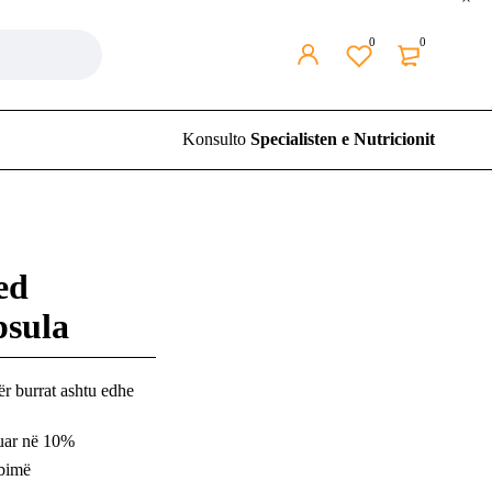
0
0
Konsulto
Specialisten e Nutricionit
ed
sula
ër burrat ashtu edhe
zuar në 10%
bimë