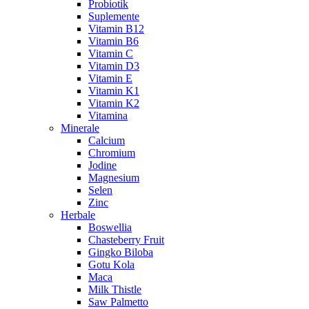
Probiotik
Suplemente
Vitamin B12
Vitamin B6
Vitamin C
Vitamin D3
Vitamin E
Vitamin K1
Vitamin K2
Vitamina
Minerale
Calcium
Chromium
Jodine
Magnesium
Selen
Zinc
Herbale
Boswellia
Chasteberry Fruit
Gingko Biloba
Gotu Kola
Maca
Milk Thistle
Saw Palmetto