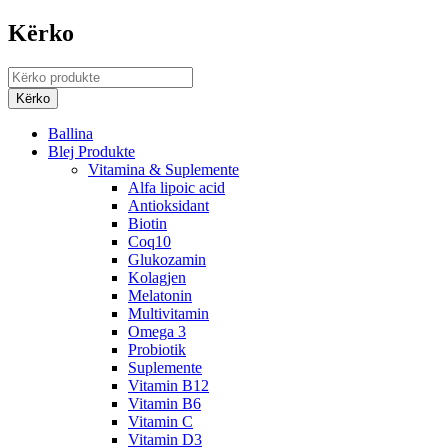
Kërko
Ballina
Blej Produkte
Vitamina & Suplemente
Alfa lipoic acid
Antioksidant
Biotin
Coq10
Glukozamin
Kolagjen
Melatonin
Multivitamin
Omega 3
Probiotik
Suplemente
Vitamin B12
Vitamin B6
Vitamin C
Vitamin D3