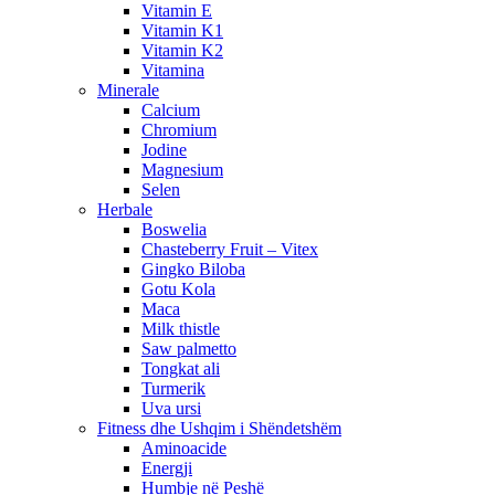
Vitamin E
Vitamin K1
Vitamin K2
Vitamina
Minerale
Calcium
Chromium
Jodine
Magnesium
Selen
Herbale
Boswelia
Chasteberry Fruit – Vitex
Gingko Biloba
Gotu Kola
Maca
Milk thistle
Saw palmetto
Tongkat ali
Turmerik
Uva ursi
Fitness dhe Ushqim i Shëndetshëm
Aminoacide
Energji
Humbje në Peshë