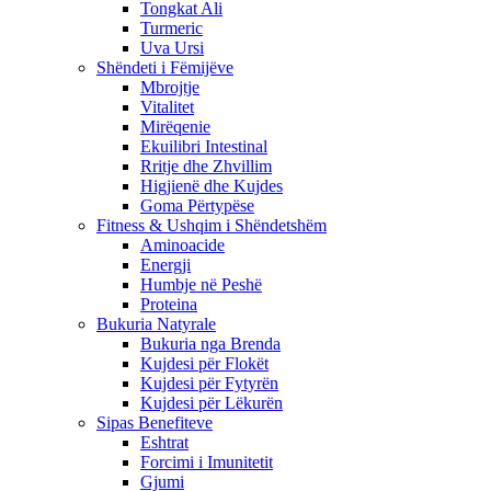
Tongkat Ali
Turmeric
Uva Ursi
Shëndeti i Fëmijëve
Mbrojtje
Vitalitet
Mirëqenie
Ekuilibri Intestinal
Rritje dhe Zhvillim
Higjienë dhe Kujdes
Goma Përtypëse
Fitness & Ushqim i Shëndetshëm
Aminoacide
Energji
Humbje në Peshë
Proteina
Bukuria Natyrale
Bukuria nga Brenda
Kujdesi për Flokët
Kujdesi për Fytyrën
Kujdesi për Lëkurën
Sipas Benefiteve
Eshtrat
Forcimi i Imunitetit
Gjumi