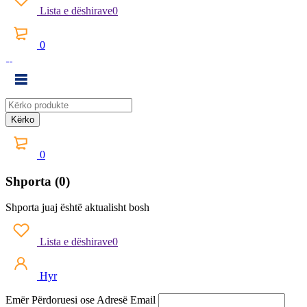
Lista e dëshirave
0
0
0
Shporta (0)
Shporta juaj është aktualisht bosh
Lista e dëshirave
0
Hyr
Emër Përdoruesi ose Adresë Email