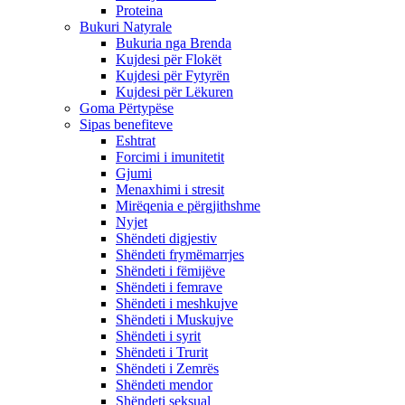
Proteina
Bukuri Natyrale
Bukuria nga Brenda
Kujdesi për Flokët
Kujdesi për Fytyrën
Kujdesi për Lëkuren
Goma Përtypëse
Sipas benefiteve
Eshtrat
Forcimi i imunitetit
Gjumi
Menaxhimi i stresit
Mirëqenia e përgjithshme
Nyjet
Shëndeti digjestiv
Shëndeti frymëmarrjes
Shëndeti i fëmijëve
Shëndeti i femrave
Shëndeti i meshkujve
Shëndeti i Muskujve
Shëndeti i syrit
Shëndeti i Trurit
Shëndeti i Zemrës
Shëndeti mendor
Shëndeti seksual