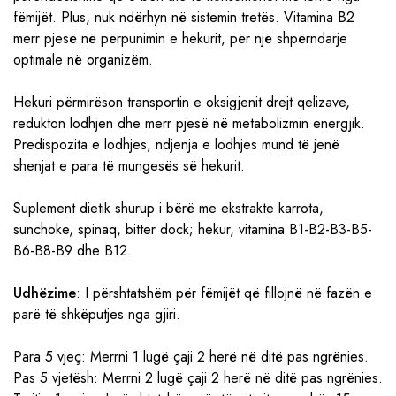
fëmijët. Plus, nuk ndërhyn në sistemin tretës. Vitamina B2
merr pjesë në përpunimin e hekurit, për një shpërndarje
optimale në organizëm.
Hekuri përmirëson transportin e oksigjenit drejt qelizave,
redukton lodhjen dhe merr pjesë në metabolizmin energjik.
Predispozita e lodhjes, ndjenja e lodhjes mund të jenë
shenjat e para të mungesës së hekurit.
Suplement dietik shurup i bërë me ekstrakte karrota,
sunchoke, spinaq, bitter dock; hekur, vitamina B1-B2-B3-B5-
B6-B8-B9 dhe B12.
Udhëzime
: I përshtatshëm për fëmijët që fillojnë në fazën e
parë të shkëputjes nga gjiri.
Para 5 vjeç: Merrni 1 lugë çaji 2 herë në ditë pas ngrënies.
Pas 5 vjetësh: Merrni 2 lugë çaji 2 herë në ditë pas ngrënies.