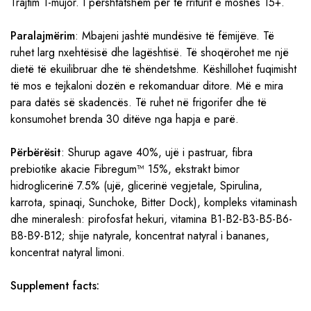
Trajtim 1-mujor. I përshtatshëm për të rriturit e moshës 15+.
Paralajmërim
: Mbajeni jashtë mundësive të fëmijëve. Të
ruhet larg nxehtësisë dhe lagështisë. Të shoqërohet me një
dietë të ekuilibruar dhe të shëndetshme. Këshillohet fuqimisht
të mos e tejkaloni dozën e rekomanduar ditore. Më e mira
para datës së skadencës. Të ruhet në frigorifer dhe të
konsumohet brenda 30 ditëve nga hapja e parë.
Përbërësit
: Shurup agave 40%, ujë i pastruar, fibra
prebiotike akacie Fibregum™ 15%, ekstrakt bimor
hidroglicerinë 7.5% (ujë, glicerinë vegjetale, Spirulina,
karrota, spinaqi, Sunchoke, Bitter Dock), kompleks vitaminash
dhe mineralesh: pirofosfat hekuri, vitamina B1-B2-B3-B5-B6-
B8-B9-B12; shije natyrale, koncentrat natyral i bananes,
koncentrat natyral limoni.
Supplement facts: