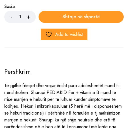
Sasia
Shtoje në shportë
Add to wishlist
Përshkrim
Të gjithë fëmijët dhe veçanërisht para-adoleshentët mund t’i
nënshtrohen. Shurupi PEDIAKID Fer + vitamina B mund të
rrisë marrjen e hekurit për të luftuar kundër simptomave të
lodhjes. Hekuri i mikronkapsuluar (5 herë më i disponueshëm
se hekuri tradicional) i përfshirë në formulën e tij maksimizon
marrjen e hekurit. Shurupi ka një shije neutrale dhe erë të
parëndësishme që e bën atë të konsumohet më lehtë nga