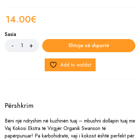
14.00
€
Sasia
Shtoje në shportë
Add to wishlist
Përshkrim
Bëni një ndryshim në kuzhinën tuaj – mbushni dollapin tuaj me
Vaj Kokosi Ekstra të Virgjër Organik Swanson të
papërpunuar! Pa karbohidrate, vaji i kokosit është perfekt për