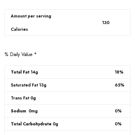
Amount per serving
130
Calories
% Daily Value *
Total Fat
14g
18%
Saturated Fat 13g
65%
Trans Fat 0g
Sodium
0mg
0%
Total Carbohydrate
0g
0%