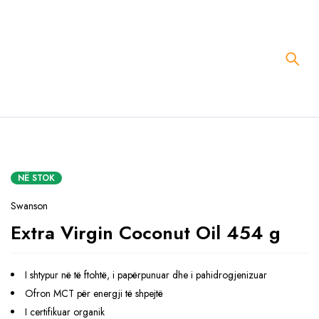
NË STOK
Swanson
Extra Virgin Coconut Oil 454 g
I shtypur në të ftohtë, i papërpunuar dhe i pahidrogjenizuar
Ofron MCT për energji të shpejtë
I certifikuar organik