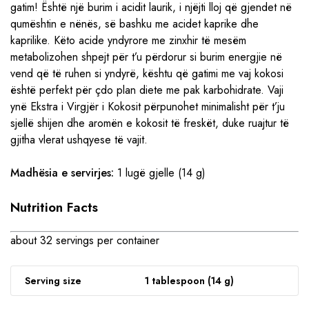
gatim! Është një burim i acidit laurik, i njëjti lloj që gjendet në
qumështin e nënës, së bashku me acidet kaprike dhe
kaprilike. Këto acide yndyrore me zinxhir të mesëm
metabolizohen shpejt për t’u përdorur si burim energjie në
vend që të ruhen si yndyrë, kështu që gatimi me vaj kokosi
është perfekt për çdo plan diete me pak karbohidrate. Vaji
ynë Ekstra i Virgjër i Kokosit përpunohet minimalisht për t’ju
sjellë shijen dhe aromën e kokosit të freskët, duke ruajtur të
gjitha vlerat ushqyese të vajit.
Madhësia e servirjes:
1 lugë gjelle (14 g)
Nutrition Facts
about 32 servings per container
Serving size
1 tablespoon (14 g)