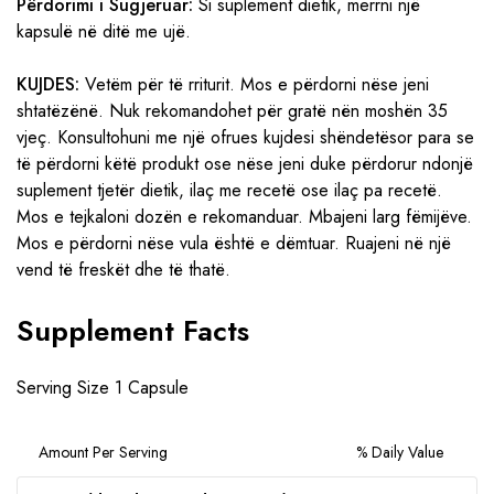
Përdorimi i Sugjeruar:
Si suplement dietik, merrni një
kapsulë në ditë me ujë.
KUJDES:
Vetëm për të rriturit. Mos e përdorni nëse jeni
shtatëzënë. Nuk rekomandohet për gratë nën moshën 35
vjeç. Konsultohuni me një ofrues kujdesi shëndetësor para se
të përdorni këtë produkt ose nëse jeni duke përdorur ndonjë
suplement tjetër dietik, ilaç me recetë ose ilaç pa recetë.
Mos e tejkaloni dozën e rekomanduar. Mbajeni larg fëmijëve.
Mos e përdorni nëse vula është e dëmtuar. Ruajeni në një
vend të freskët dhe të thatë.
Supplement Facts
Serving Size 1 Capsule
Amount Per Serving
% Daily Value