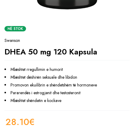
NË STOK
Swanson
DHEA 50 mg 120 Kapsula
Mbështet rregullimin e humorit
Mbështet dëshirën seksuale dhe libidon
Promovon ekuilibrin e shëndetshëm të hormoneve
Pararendës i estrogjenit dhe testosteronit
Mbështet shëndetin e kockave
28.10
€