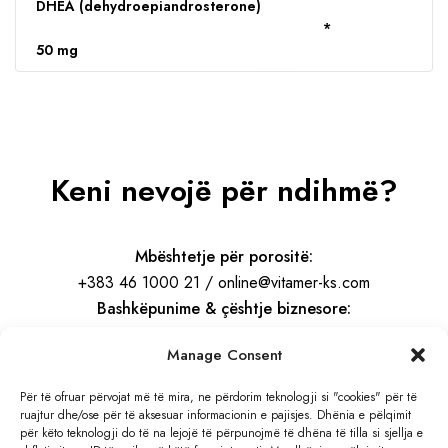
DHEA (dehydroepiandrosterone)
*
50 mg
Keni nevojë për ndihmë?
Mbështetje për porositë:
+383 46 1000 21 / online@vitamer-ks.com
Bashkëpunime & çështje biznesore:
info@vitamer-ks.com
Manage Consent
Orari i punës:
Për të ofruar përvojat më të mira, ne përdorim teknologji si "cookies" për të
ruajtur dhe/ose për të aksesuar informacionin e pajisjes. Dhënia e pëlqimit
E Hënë – E Premte
për këto teknologji do të na lejojë të përpunojmë të dhëna të tilla si sjellja e
08:30 – 16:30