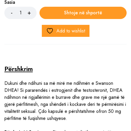
Sasia
Shtoje në shportë
Add to wishlist
Përshkrim
Dukuni dhe ndihuni sa më mirë me ndihmën e Swanson
DHEA! Si pararendës i estrogjenit dhe testosteronit, DHEA
ndihmon në rigjallërimin e burrave dhe grave me një gamë të
gjerë përfitimesh, nga shëndeti i kockave deri te përmirësimi i
vitalitetit seksual. Çdo kapsulë e përshtatshme ofron 50 mg
përfitime të fuqishme ushqyese.