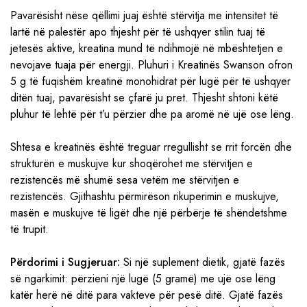
Pavarësisht nëse qëllimi juaj është stërvitja me intensitet të
lartë në palestër apo thjesht për të ushqyer stilin tuaj të
jetesës aktive, kreatina mund të ndihmojë në mbështetjen e
nevojave tuaja për energji. Pluhuri i Kreatinës Swanson ofron
5 g të fuqishëm kreatinë monohidrat për lugë për të ushqyer
ditën tuaj, pavarësisht se çfarë ju pret. Thjesht shtoni këtë
pluhur të lehtë për t’u përzier dhe pa aromë në ujë ose lëng.
Shtesa e kreatinës është treguar rregullisht se rrit forcën dhe
strukturën e muskujve kur shoqërohet me stërvitjen e
rezistencës më shumë sesa vetëm me stërvitjen e
rezistencës. Gjithashtu përmirëson rikuperimin e muskujve,
masën e muskujve të ligët dhe një përbërje të shëndetshme
të trupit.
Përdorimi i Sugjeruar:
Si një suplement dietik, gjatë fazës
së ngarkimit: përzieni një lugë (5 gramë) me ujë ose lëng
katër herë në ditë para vakteve për pesë ditë. Gjatë fazës