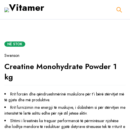
NË STOK
Swanson
Creatine Monohydrate Powder 1
kg
Rrit forcën dhe qëndrueshmërinë muskulore për t’i bërë stërvitjet më
të gjata dhe më produktive.
Rrit furnizimin me energji të muskujve, i dobishëm si për stërvitjen me
intensitet të lartë ashtu edhe për një stil jetese aktiv.
Shtimi i kreatinës ka treguar performancë të përmirësuar njohëse
dhe lodhje mendore të reduktuar gjatë detyrave stresuese tek të rriturit e