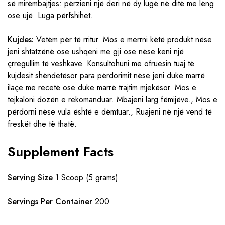
së mirëmbajtjes: përzieni një deri në dy lugë në ditë me lëng
ose ujë. Luga përfshihet.
Kujdes:
Vetëm për të rritur. Mos e merrni këtë produkt nëse
jeni shtatzënë ose ushqeni me gji ose nëse keni një
çrregullim të veshkave. Konsultohuni me ofruesin tuaj të
kujdesit shëndetësor para përdorimit nëse jeni duke marrë
ilaçe me recetë ose duke marrë trajtim mjekësor. Mos e
tejkaloni dozën e rekomanduar. Mbajeni larg fëmijëve., Mos e
përdorni nëse vula është e dëmtuar., Ruajeni në një vend të
freskët dhe të thatë.
Supplement Facts
Serving Size
1 Scoop (5 grams)
Servings Per Container
200