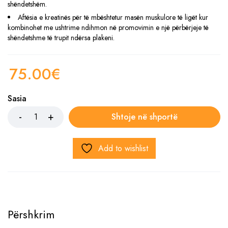
shëndetshëm.
Aftësia e kreatinës për të mbështetur masën muskulore të ligët kur
kombinohet me ushtrime ndihmon në promovimin e një përbërjeje të
shëndetshme të trupit ndërsa plakeni.
75.00
€
Sasia
Shtoje në shportë
Add to wishlist
Përshkrim