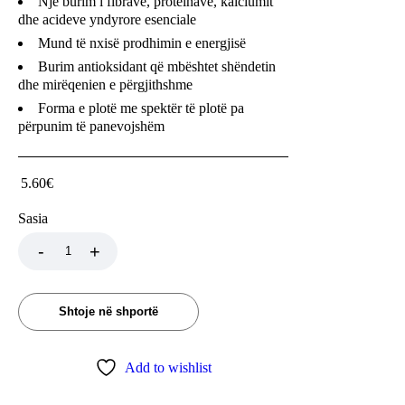
Një burim i fibrave, proteinave, kalciumit
dhe acideve yndyrore esenciale
Mund të nxisë prodhimin e energjisë
Burim antioksidant që mbështet shëndetin
dhe mirëqenien e përgjithshme
Forma e plotë me spektër të plotë pa
përpunim të panevojshëm
5.60
€
Sasia
Shtoje në shportë
Add to wishlist