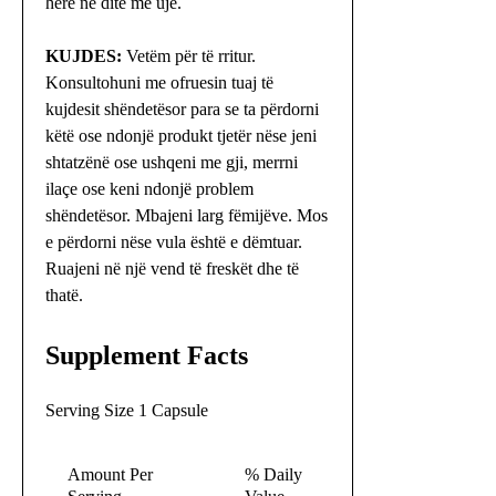
herë në ditë me ujë.
KUJDES:
Vetëm për të rritur.
Konsultohuni me ofruesin tuaj të
kujdesit shëndetësor para se ta përdorni
këtë ose ndonjë produkt tjetër nëse jeni
shtatzënë ose ushqeni me gji, merrni
ilaçe ose keni ndonjë problem
shëndetësor. Mbajeni larg fëmijëve. Mos
e përdorni nëse vula është e dëmtuar.
Ruajeni në një vend të freskët dhe të
thatë.
Supplement Facts
Serving Size 1 Capsule
Amount Per
% Daily