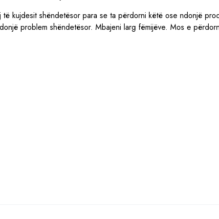
j të kujdesit shëndetësor para se ta përdorni këtë ose ndonjë prod
 ndonjë problem shëndetësor. Mbajeni larg fëmijëve. Mos e përdorn