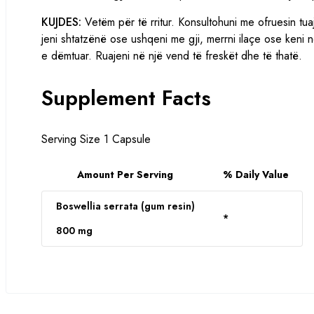
Herbale
KUJDES:
Vetëm për të rritur. Konsultohuni me ofruesin tua
Boswelia
jeni shtatzënë ose ushqeni me gji, merrni ilaçe ose keni
e dëmtuar. Ruajeni në një vend të freskët dhe të thatë.
Chasteberry Fruit – Vitex
Supplement Facts
Gingko Biloba
Gotu Kola
Serving Size 1 Capsule
Maca
Amount Per Serving
% Daily Value
Milk thistle
Boswellia serrata (gum resin)
*
Saw palmetto
800 mg
Tongkat ali
Turmerik