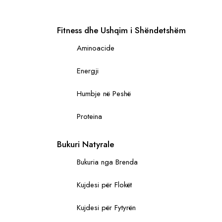
Uva ursi
Fitness dhe Ushqim i Shëndetshëm
Aminoacide
Energji
Humbje në Peshë
Proteina
Bukuri Natyrale
Bukuria nga Brenda
Kujdesi për Flokët
Kujdesi për Fytyrën