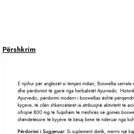
Vitamin K1
Vitamin K2
Vitamina
Përshkrim
Minerale
Calcium
Chromium
E njohur për anglezët si temjani indian, Boswellia serrata 
Jodine
dhe përdorimit të gjerë nga herbalistët Ayurvedic. Histori
Ayurvedic, përdorimi modern i boswellias është përqendru
Magnesium
kyçeve, të cilën shkencëtarët ia atribuojnë aktivitetit të 
ofrojnë 800 mg të fuqishëm të rrëshirës së gomës boswell
Selen
shëndetësore të kyçeve të kësaj bime të nderuar nga ko
Përdorimi i Sugjeruar:
Si suplement dietik, merrni një ka