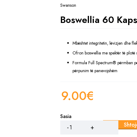
Swanson
Boswellia 60 Kaps
Mbështet integritetin, lëvizjen dhe flek
Ofron boswellia me spektër të plotë 
Formula Full Spectrum® përmban p
përpunim të panevojshëm
9.00
€
Sasia
Boswellia
Shtoj
60
Kapsula