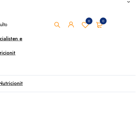
0
0
ulto
cialisten e
ricionit
Nutricionit