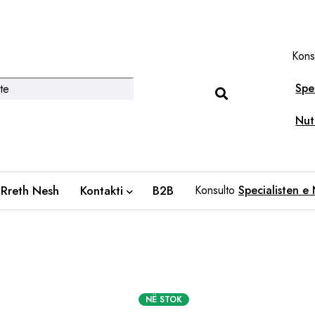
Kons
Spe
Nut
Rreth Nesh
Kontakti
B2B
Konsulto
Specialisten e 
NË STOK