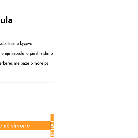
ula
sibilitetin e kyçeve
në një kapsulë të përshtatshme
ërbërës me bazë bimore pa
e në shportë
Add
to