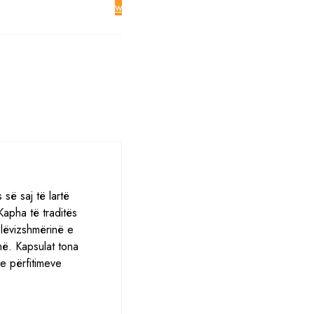
wishlist
 së saj të lartë
Kapha të traditës
 lëvizshmërinë e
më. Kapsulat tona
e përfitimeve