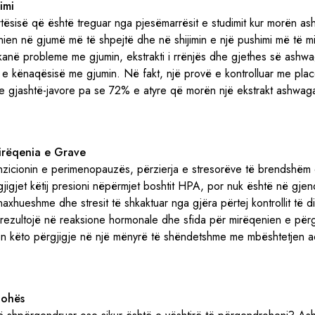
imi
tësisë që është treguar nga pjesëmarrësit e studimit kur morën 
ënien në gjumë më të shpejtë dhe në shijimin e një pushimi më të m
 kanë probleme me gjumin, ekstrakti i rrënjës dhe gjethes së ash
n e kënaqësisë me gjumin. Në fakt, një provë e kontrolluar me pla
dhe gjashtë-javore pa se 72% e atyre që morën një ekstrakt ashwa
irëqenia e Grave
anzicionin e perimenopauzës, përzierja e stresorëve të brendshëm
rgjigjet këtij presioni nëpërmjet boshtit HPA, por nuk është në gjendj
xhueshme dhe stresit të shkaktuar nga gjëra përtej kontrollit të dikuj
 rezultojë në reaksione hormonale dhe sfida për mirëqenien e përgj
en këto përgjigje në një mënyrë të shëndetshme me mbështetjen 
johës