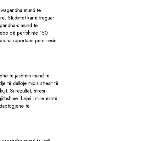
ashwagandha mund të
irë. Studimet kanë treguar
wagandha-s mund të
cebo që përfshinte 150
gandha raportuan përmirësim
 dhe të jashtëm mund të
e të dallojë midis stresit të
t. Si rezultat, stresi i
ithshme. Lajmi i mirë është
adaptogjene të