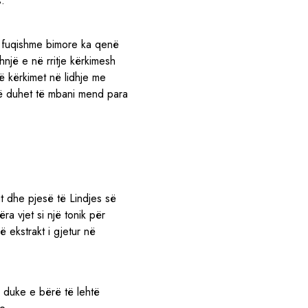
s.
e fuqishme bimore ka qenë
një e në rritje kërkimesh
ë kërkimet në lidhje me
rë duhet të mbani mend para
t dhe pjesë të Lindjes së
a vjet si një tonik për
 ekstrakt i gjetur në
 duke e bërë të lehtë