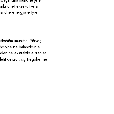
shwagandha mund të jetë
unksionet ekzekutive si
i dhe energjia e tyre
ithshëm imunitar. Përveç
ihmojnë në balancimin e
nden në ekstraktin e rrënjës
it qelizor, siç tregohet në