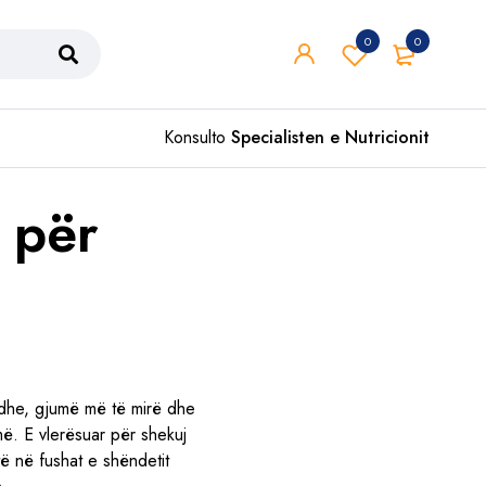
0
0
Konsulto
Specialisten e Nutricionit
 për
adhe, gjumë më të mirë dhe
më. E vlerësuar për shekuj
ë në fushat e shëndetit