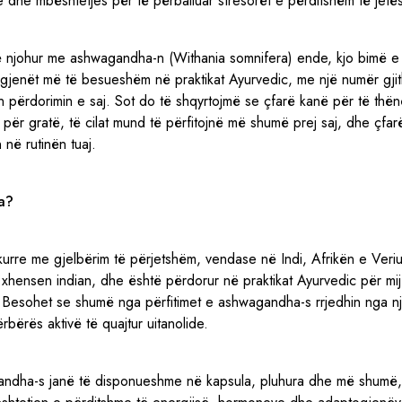
 dhe mbështetjes për të përballuar stresorët e përditshëm të jetë
ë njohur me ashwagandha-n (Withania somnifera) ende, kjo bimë 
gjenët më të besueshëm në praktikat Ayurvedic, me një numër gjith
 përdorimin e saj. Sot do të shqyrtojmë se çfarë kanë për të thën
 për gratë, të cilat mund të përfitojnë më shumë prej saj, dhe çfa
në rutinën tuaj.
a?
rre me gjelbërim të përjetshëm, vendase në Indi, Afrikën e Veriu
ensen indian, dhe është përdorur në praktikat Ayurvedic për mijër
 Besohet se shumë nga përfitimet e ashwagandha-s rrjedhin nga një
bërës aktivë të quajtur uitanolide.
andha-s janë të disponueshme në kapsula, pluhura dhe më shumë,