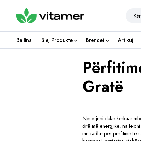
Ballina
Blej Produkte
Brendet
Artikuj
Përfiti
Gratë
Nëse jeni duke kërkuar mbë
ditë më energjike, na lejon
me radhë për përfitimet e 