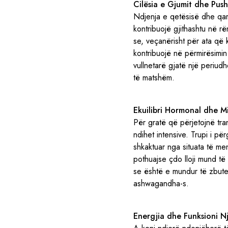
Cilësia e Gjumit dhe Push
Ndjenja e qetësisë dhe qar
kontribuojë gjithashtu në r
se, veçanërisht për ata që
kontribuojë në përmirësimi
vullnetarë gjatë një periu
të matshëm.
Ekuilibri Hormonal dhe M
Për gratë që përjetojnë tr
ndihet intensive. Trupi i pë
shkaktuar nga situata të mena
pothuajse çdo lloji mund të
se është e mundur të zbut
ashwagandha-s.
Energjia dhe Funksioni N