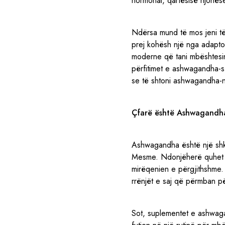
hormonal, qartësisë njohëse
Ndërsa mund të mos jeni t
prej kohësh një nga adapto
moderne që tani mbështesin
përfitimet e ashwagandha-s
se të shtoni ashwagandha-n 
Çfarë është Ashwagandh
Ashwagandha është një shku
Mesme. Ndonjëherë quhet xh
mirëqenien e përgjithshme.
rrënjët e saj që përmban për
Sot, suplementet e ashwag