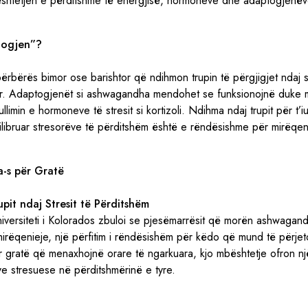
bështetjen e përditshme të energjisë, hormoneve dhe adaptogjenëv
togjen”?
rbërës bimor ose barishtor që ndihmon trupin të përgjigjet ndaj s
ar. Adaptogjenët si ashwagandha mendohet se funksionojnë duke m
imin e hormoneve të stresit si kortizoli. Ndihma ndaj trupit për t’
libruar stresorëve të përditshëm është e rëndësishme për mirëqen
-s për Gratë
pit ndaj Stresit të Përditshëm
niversiteti i Kolorados zbuloi se pjesëmarrësit që morën ashwagan
rëqenieje, një përfitim i rëndësishëm për këdo që mund të përjeto
 gratë që menaxhojnë orare të ngarkuara, kjo mbështetje ofron nj
ave stresuese në përditshmërinë e tyre.