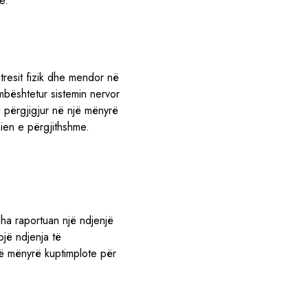
e.
tresit fizik dhe mendor në
bështetur sistemin nervor
iu përgjigjur në një mënyrë
ien e përgjithshme.
dha raportuan një ndjenjë
jë ndjenja të
ë mënyrë kuptimplote për