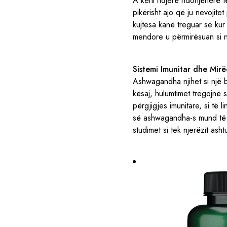
A keni ndjerë ndonjëherë t
pikërisht ajo që ju nevojite
kujtesa kanë treguar se ku
mendore u përmirësuan si n
Sistemi Imunitar dhe Mir
Ashwagandha njihet si një b
kësaj, hulumtimet tregojnë
përgjigjes imunitare, si të 
së ashwagandha-s mund të nd
studimet si tek njerëzit ash