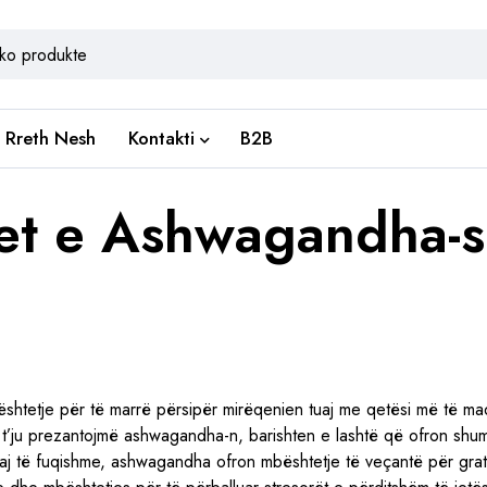
Rreth Nesh
Kontakti
B2B
met e Ashwagandha-s
shtetje për të marrë përsipër mirëqenien tuaj me qetësi më të m
i t’ju prezantojmë ashwagandha-n, barishten e lashtë që ofron shu
saj të fuqishme, ashwagandha ofron mbështetje të veçantë për grat