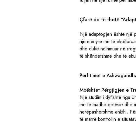
futjen në një rutinë për m
Çfarë do të thotë “Adap
Një adaptogjen është një pë
një mënyrë më të ekuilibru
dhe duke ndihmuar në rregull
të shëndetshme dhe të ekui
Përfitimet e Ashwagandha
Mbështet Përgjigjen e Tru
Një studim i dyfishtë nga U
më të madhe qetësie dhe mi
herëpashershme ankthi. Për
të marrë kontrollin e situat