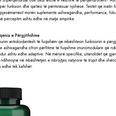
ë shpërqendruar ose sikur është e vështirë të përqendroheni? A
t për funksion dhe qartësi të përmirësuar njohëse. Testet që matin f
r pjesëmarrësit morën suplemente ashwagandha, performanca, fokus
ë perceptim ashtu edhe në matje empirike.
ëqenia e Përgjithshme
urim antioksidantësh të fuqishëm që mbështesin funksionin e përgj
 se ashwagandha ofron përfitime të fuqishme imunomodulare që nd
lindur ashtu edhe adaptive. Në mënyrë specifike, uitanolidet që gje
ihmojnë në mbështetjen e mbrojtjes natyrore të trupit dhe shëndet
tu edhe tek kafshët.